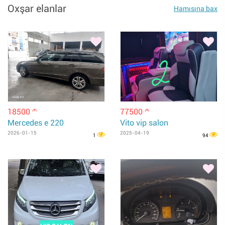
Oxşar elanlar
Hamısına bax
18500
77500
m
m
Mercedes e 220
Vito vip salon
2026-01-15
2025-04-19
1
94