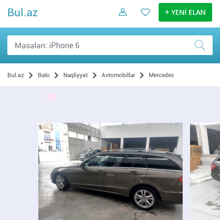
Bul.az
+ YENİ ELAN
Bul.az
Bakı
Nəqliyyat
Avtomobillər
Mercedes