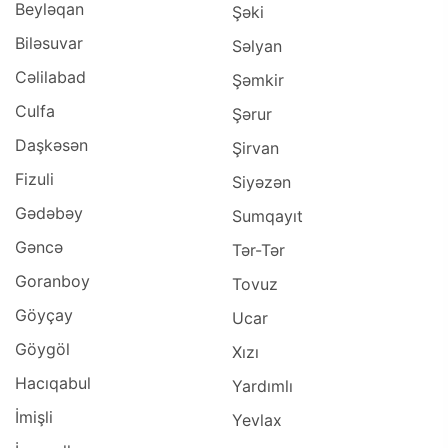
Beyləqan
Şəki
Biləsuvar
Səlyan
Cəlilabad
Şəmkir
Culfa
Şərur
Daşkəsən
Şirvan
Fizuli
Siyəzən
Gədəbəy
Sumqayıt
Gəncə
Tər-Tər
Goranboy
Tovuz
Göyçay
Ucar
Göygöl
Xızı
Hacıqabul
Yardımlı
İmişli
Yevlax