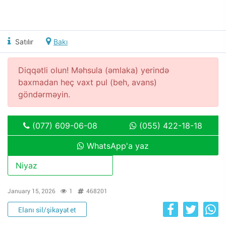
Satılır
Bakı
Diqqətli olun! Məhsula (əmlaka) yerində
baxmadan heç vaxt pul (beh, avans)
göndərməyin.
(077) 609-06-08
(055) 422-18-18
WhatsApp'a yaz
Niyaz
January 15, 2026
1
468201
Elanı sil/şikayət et