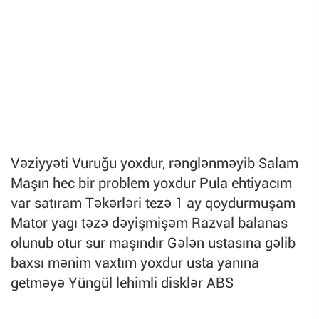
Vəziyyəti Vuruğu yoxdur, rənglənməyib Salam
Maşın hec bir problem yoxdur Pula ehtiyacım
var satıram Təkərləri tezə 1 ay qoydurmuşam
Mator yagı təzə dəyişmişəm Razval balanas
olunub otur sur maşındır Gələn ustasına gəlib
baxsı mənim vaxtım yoxdur usta yanına
getməyə Yüngül lehimli disklər ABS