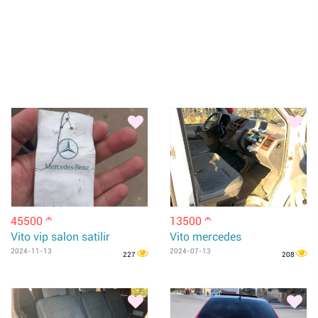
45500
13500
m
m
Vito vip salon satilir
Vito mercedes
2024-11-13
2024-07-13
227
208