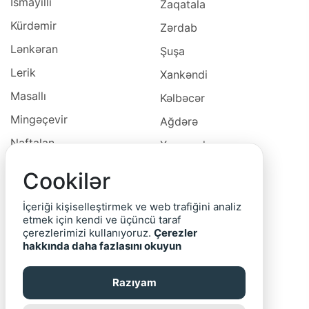
İsmayıllı
Zaqatala
Kürdəmir
Zərdab
Lənkəran
Şuşa
Lerik
Xankəndi
Masallı
Kəlbəcər
Mingəçevir
Ağdərə
Naftalan
Xocavəd
Naxçivan
Xocalı
Cookilər
Neftçala
Laçın
İçeriği kişiselleştirmek ve web trafiğini analiz
Oğuz
Cəbrayıl
etmek için kendi ve üçüncü taraf
çerezlerimizi kullanıyoruz.
Çerezler
Ordubad
Qubadlı
hakkında daha fazlasını okuyun
Qax
Zəngilan
Razıyam
Qazax