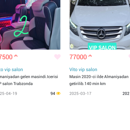
7500
m
77000
m
to vip salon
Vito vip salon
maniyadan gelen masindi.Icerisi
Masin 2020-ci ilde Almaniyadan
P salon Trabzonda
getirilib.140 min km
25-04-19
94
2025-03-17
20