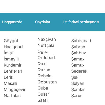
Haqqımızda
Qaydalar
İstifadəçi razılaşması
Naxçivan
Sabirabad
Göygöl
Neftçala
Şabran
Hacıqabul
Oğuz
Şahbuz
İmişli
Ordubad
Şamaxı
İsmayıllı
Qax
Samux
Kürdəmir
Qazax
Sədərək
Lənkəran
Qəbələ
Şəki
Lerik
Qobustan
Səlyan
Masallı
Quba
Şəmkir
Mingəçevir
Qusar
Şərur
Naftalan
Saatlı