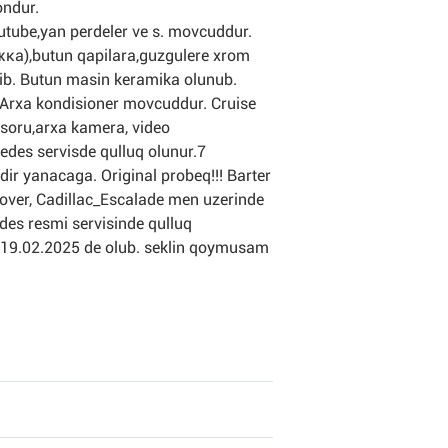
ondur.
utube,yan perdeler ve s. movcuddur.
жка),butun qapilara,guzgulere xrom
lib. Butun masin keramika olunub.
 Arxa kondisioner movcuddur. Cruise
nsoru,arxa kamera, video
edes servisde qulluq olunur.7
ir yanacaga. Original probeq!!! Barter
over, Cadillac_Escalade men uzerinde
des resmi servisinde qulluq
19.02.2025 de olub. seklin qoymusam