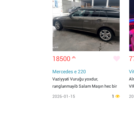
18500
m
7
Mercedes e 220
Vi
Vəziyyəti Vuruğu yoxdur,
Al
rənglənməyib Salam Maşın hec bir
VI
2026-01-15
1
20