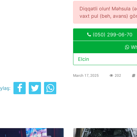
Diqqətli olun! Məhsula 
vaxt pul (beh, avans) g
(050) 299-06-70
Wh
Elcin
March 17, 2025
202
ylaş: