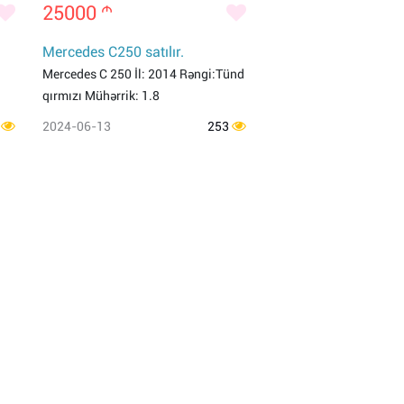
25000
m
Mercedes C250 satılır.
Mercedes C 250 İl: 2014 Rəngi:Tünd
qırmızı Mühərrik: 1.8
3
2024-06-13
253