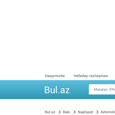
Haqqımızda
İstifadəçi razılaşması
Bul.az
Bul.az
Bakı
Nəqliyyat
Avtomobi