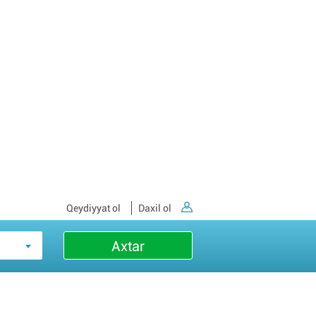
Qeydiyyat ol
Daxil ol
Axtar