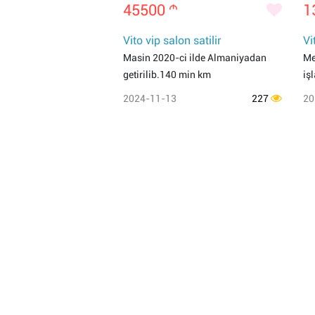
45500
m
1
Vito vip salon satilir
Vi
Masin 2020-ci ilde Almaniyadan
Me
getirilib.140 min km
iş
2024-11-13
227
20