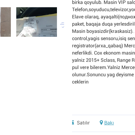
birka qoyulub. Masin VIP sal
Telefon,soyuducu,televizor,yo
Elave olaraq, ayaqalti(подно
paket, baqaja duqa yerlesdiri
Masin boyasizdir(kraskasiz).
control,yagis sensoru,isiq se
registrator(arxa_qabaq) Merc
neferlikdi. Cox ekonom masind
yalniz 2015+ Sclass, Range R
pul vere bilerem.Yalniz Merce
olunur.Sonuncu yag deyisme 
ceklerin
Satılır
Bakı