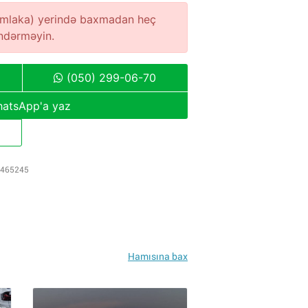
(əmlaka) yerində baxmadan heç
öndərməyin.
(050) 299-06-70
atsApp'a yaz
465245
Hamısına bax