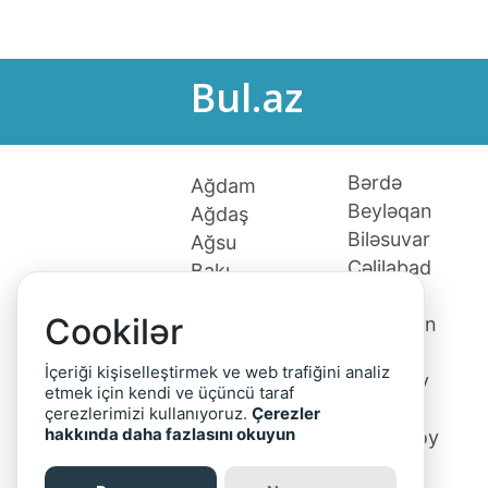
Bul.az
Bərdə
Ağdam
Beyləqan
Ağdaş
Biləsuvar
Ağsu
Cəlilabad
Bakı
Culfa
Xaçmaz
Cookilər
Daşkəsən
Ağcabədi
Fizuli
Ağstafa
İçeriği kişiselleştirmek ve web trafiğini analiz
Gədəbəy
Astara
etmek için kendi ve üçüncü taraf
Gəncə
Babək
çerezlerimizi kullanıyoruz.
Çerezler
hakkında daha fazlasını okuyun
Goranboy
Balakən
Göyçay