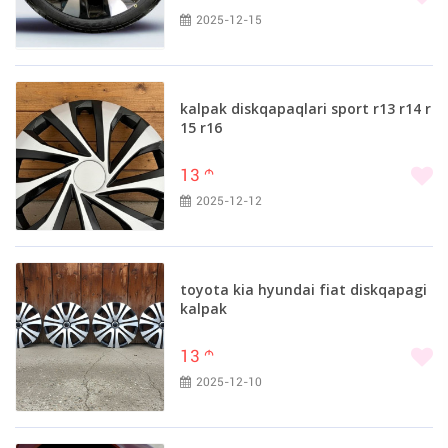
2025-12-15
kalpak diskqapaqlari sport r13 r14 r
15 r16
13
m
2025-12-12
toyota kia hyundai fiat diskqapagi
kalpak
13
m
2025-12-10