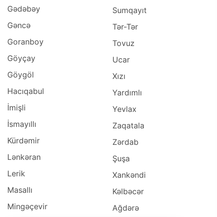
Gədəbəy
Sumqayıt
Gəncə
Tər-Tər
Goranboy
Tovuz
Göyçay
Ucar
Göygöl
Xızı
Hacıqabul
Yardımlı
İmişli
Yevlax
İsmayıllı
Zaqatala
Kürdəmir
Zərdab
Lənkəran
Şuşa
Lerik
Xankəndi
Masallı
Kəlbəcər
Mingəçevir
Ağdərə