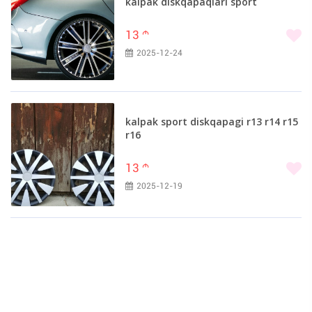
kalpak diskqapaqlari sport
13
m
2025-12-24
kalpak sport diskqapagi r13 r14 r15
r16
13
m
2025-12-19