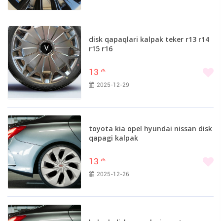
disk qapaqlari kalpak teker r13 r14
r15 r16
13
m
2025-12-29
toyota kia opel hyundai nissan disk
qapagi kalpak
13
m
2025-12-26