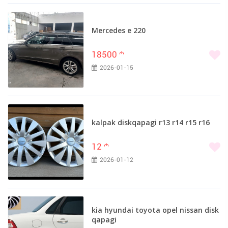
Mercedes e 220
18500
m
2026-01-15
kalpak diskqapagi r13 r14 r15 r16
12
m
2026-01-12
kia hyundai toyota opel nissan disk
qapagi