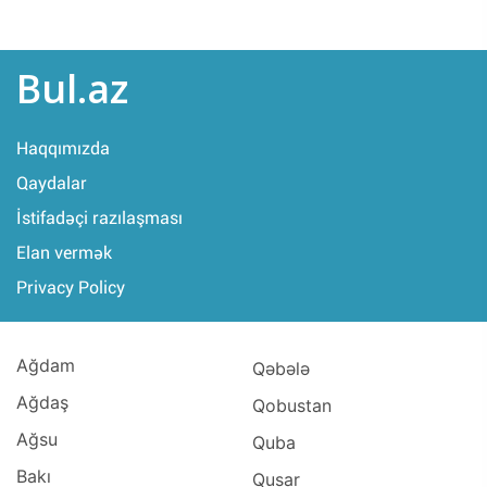
Bul.az
Haqqımızda
Qaydalar
İstifadəçi razılaşması
Elan vermək
Privacy Policy
Ağdam
Qəbələ
Ağdaş
Qobustan
Ağsu
Quba
Bakı
Qusar