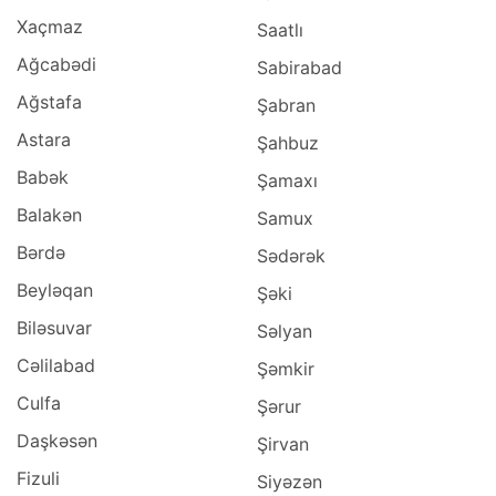
Xaçmaz
Saatlı
Ağcabədi
Sabirabad
Ağstafa
Şabran
Astara
Şahbuz
Babək
Şamaxı
Balakən
Samux
Bərdə
Sədərək
Beyləqan
Şəki
Biləsuvar
Səlyan
Cəlilabad
Şəmkir
Culfa
Şərur
Daşkəsən
Şirvan
Fizuli
Siyəzən