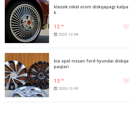
klassik nikel xrom diskqapagi kalpa
k
12
m
2025-12-08
kia opel nissan ford hyundai diskqa
paqlari
13
m
2025-12-05