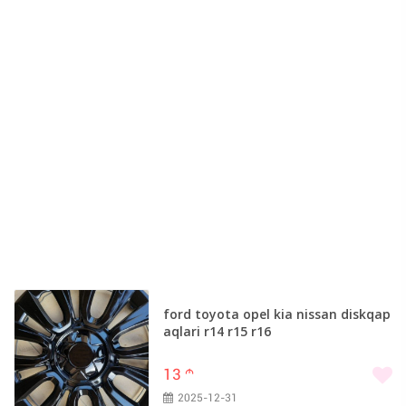
ford toyota opel kia nissan diskqap
aqlari r14 r15 r16
13
m
2025-12-31