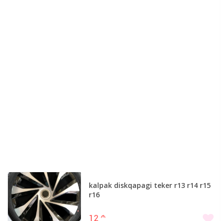
kalpak diskqapagi teker r13 r14 r15
r16
12
m