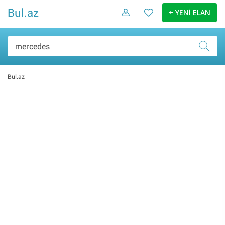
Bul.az
+ YENİ ELAN
Bul.az
Nəqliyyat (311)
Hobbi və asudə (20)
İş və biznes (12)
Şəxsi əşyalar (0)
Elektronika malları (0)
Ev və bağ (0)
Daşınmaz əmlak (0)