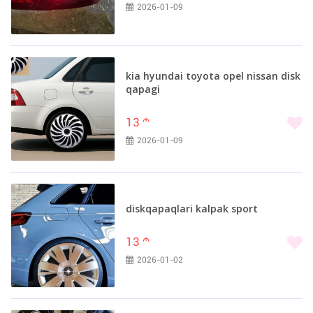
2026-01-09
kia hyundai toyota opel nissan disk
qapagi
13
m
2026-01-09
diskqapaqlari kalpak sport
13
m
2026-01-02