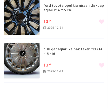
ford toyota opel kia nissan diskqap
aqlari r14 r15 r16
13
m
2025-12-31
disk qapaqlari kalpak teker r13 r14
r15 r16
13
m
2025-12-29