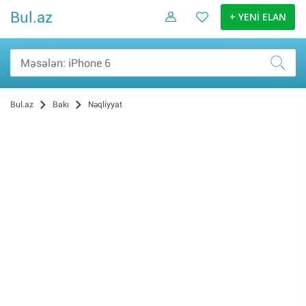
Bul.az
+ YENİ ELAN
Bul.az
Bakı
Nəqliyyat
Ehtiyat hissələri və aksessuarlar (339)
Avtobuslar, yük avtomobilləri və xüsusi texnika (61)
Avtomobillər (32)
Motosikletlər və mopedlər (15)
Su nəqliyyatı (6)