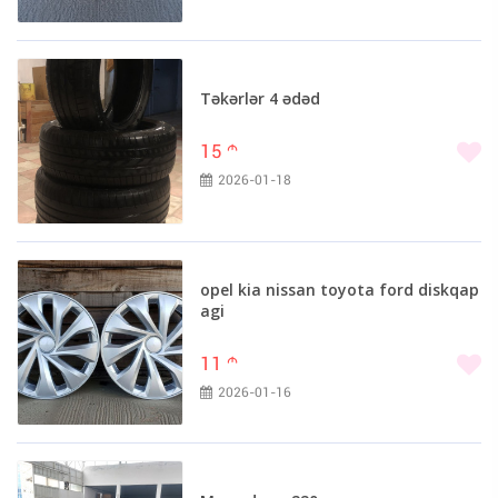
Təkərlər 4 ədəd
15
m
2026-01-18
opel kia nissan toyota ford diskqap
agi
11
m
2026-01-16