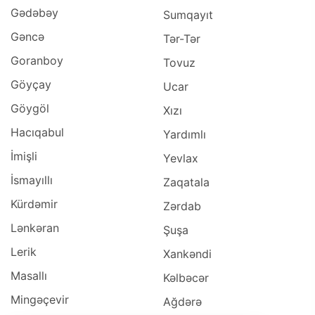
Gədəbəy
Sumqayıt
Gəncə
Tər-Tər
Goranboy
Tovuz
Göyçay
Ucar
Göygöl
Xızı
Hacıqabul
Yardımlı
İmişli
Yevlax
İsmayıllı
Zaqatala
Kürdəmir
Zərdab
Lənkəran
Şuşa
Lerik
Xankəndi
Masallı
Kəlbəcər
Mingəçevir
Ağdərə