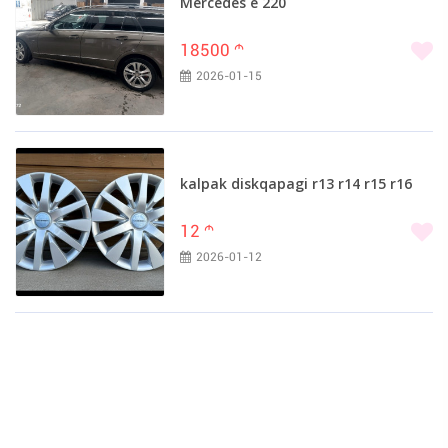
Mercedes e 220
18500
m
2026-01-15
kalpak diskqapagi r13 r14 r15 r16
12
m
2026-01-12