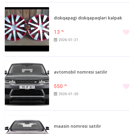
diskqapagi diskqapaqlari kalpak
13
m
2026-01-21
avtomobil nomresi satilir
550
m
2026-01-20
maasin nomresi satilir