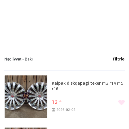
Bakı (453)
Sumqayıt (2)
Xaçmaz (1)
Göyçay (1)
Qəbələ (1)
Şəki (1)
Nəqliyyat - Bakı
Filtrlə
Kalpak diskqapagi teker r13 r14 r15
r16
13
m
2026-02-02