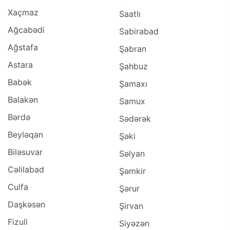
Xaçmaz
Saatlı
Ağcabədi
Sabirabad
Ağstafa
Şabran
Astara
Şahbuz
Babək
Şamaxı
Balakən
Samux
Bərdə
Sədərək
Beyləqan
Şəki
Biləsuvar
Səlyan
Cəlilabad
Şəmkir
Culfa
Şərur
Daşkəsən
Şirvan
Fizuli
Siyəzən