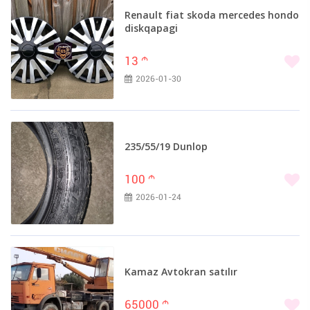
Renault fiat skoda mercedes hondo
diskqapagi
13
m
2026-01-30
235/55/19 Dunlop
100
m
2026-01-24
Kamaz Avtokran satılır
65000
m