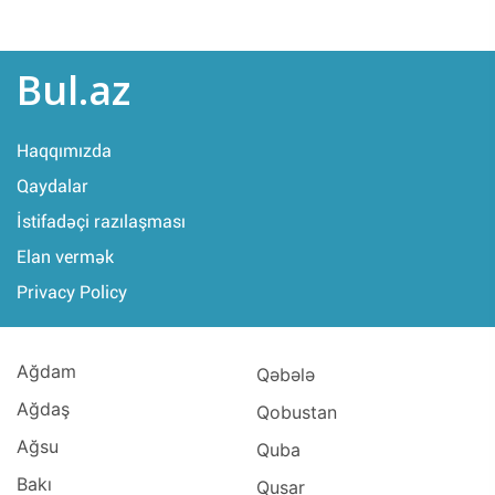
Bul.az
Haqqımızda
Qaydalar
İstifadəçi razılaşması
Elan vermək
Privacy Policy
Ağdam
Qəbələ
Ağdaş
Qobustan
Ağsu
Quba
Bakı
Qusar