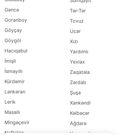
Sumqayıt
Gəncə
Tər-Tər
Goranboy
Tovuz
Göyçay
Ucar
Göygöl
Xızı
Hacıqabul
Yardımlı
İmişli
Yevlax
İsmayıllı
Zaqatala
Kürdəmir
Zərdab
Lənkəran
Şuşa
Lerik
Xankəndi
Masallı
Kəlbəcər
Mingəçevir
Ağdərə
Naftalan
Xocavəd