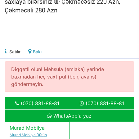
saxlaya bilərsiniz 🔴 Çəkməcəsiz 220 Azn,
Çəkməcəli 280 Azn
Satılır
Bakı
Diqqətli olun! Məhsula (əmlaka) yerində
baxmadan heç vaxt pul (beh, avans)
göndərməyin.
(070) 881-88-81
(070) 881-88-81
WhatsApp'a yaz
Murad Mobilya
Murad Mobilya Bütün