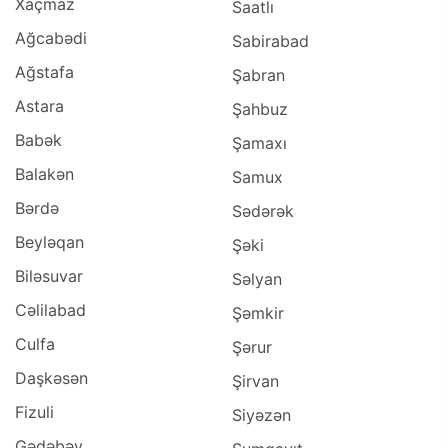
Xaçmaz
Saatlı
Ağcabədi
Sabirabad
Ağstafa
Şabran
Astara
Şahbuz
Babək
Şamaxı
Balakən
Samux
Bərdə
Sədərək
Beyləqan
Şəki
Biləsuvar
Səlyan
Cəlilabad
Şəmkir
Culfa
Şərur
Daşkəsən
Şirvan
Fizuli
Siyəzən
Gədəbəy