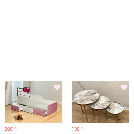
280
130
m
m