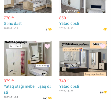
770
850
m
m
Gənc dəsti
Yataq dəsti
2025-11-13
2025-11-13
1
1
379
749
m
m
Yataq otağı mebeli uşaq də
Yataq dəsti
sti
2025-11-02
85
2025-11-04
100