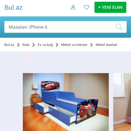
Bul.az
+ YENİ ELAN
Bul.az
Bakı
Ev və bağ
Mebel və interyer
Mebel dəstləri