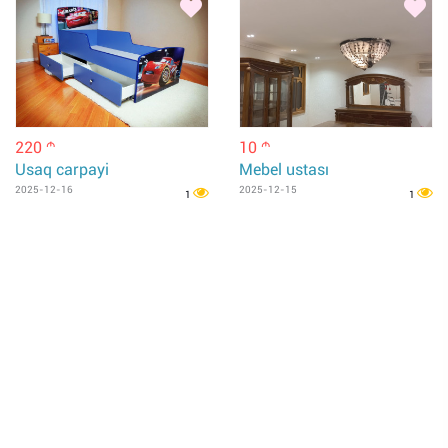
220
10
m
m
Usaq carpayi
Mebel ustası
2025-12-16
2025-12-15
1
1