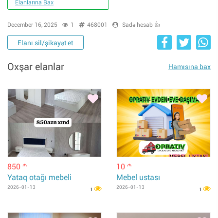
Elanlarına Bax
December 16, 2025
1
468001
Sadə hesab 👍
Elanı sil/şikayət et
Oxşar elanlar
Hamısına bax
850
10
m
m
Yataq otağı mebeli
Mebel ustası
2026-01-13
2026-01-13
1
1