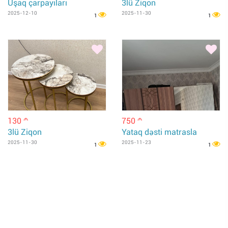
Uşaq çarpayıları
3lü Ziqon
2025-12-10
2025-11-30
1
1
130
750
m
m
3lü Ziqon
Yataq dəsti matrasla
2025-11-30
2025-11-23
1
1