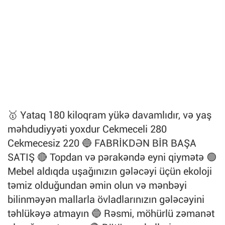
🥇 Yataq 180 kiloqram yükə davamlıdır, və yaş
məhdudiyyəti yoxdur Cekmeceli 280
Cekmecesiz 220 🔵 FABRİKDƏN BİR BAŞA
SATIŞ 🔴 Topdan və pərakəndə eyni qiymətə 🟢
Mebel aldıqda uşağınızın gələcəyi üçün ekoloji
təmiz olduğundan əmin olun və mənbəyi
bilinməyən mallarla övladlarınızın gələcəyini
təhlükəyə atmayın 🔵 Rəsmi, möhürlü zəmanət