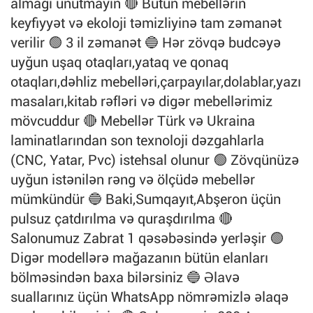
almağı unutmayın 🔴 Bütün mebellərin
keyfiyyət və ekoloji təmizliyinə tam zəmanət
verilir 🟢 3 il zəmanət 🔵 Hər zövqə budcəyə
uyğun uşaq otaqları,yataq ve qonaq
otaqları,dəhliz mebelləri,çarpayılar,dolablar,yazı
masaları,kitab rəfləri və digər mebellərimiz
mövcuddur 🔴 Mebellər Türk və Ukraina
laminatlarından son texnoloji dəzgahlarla
(CNC, Yatar, Pvc) istehsal olunur 🟢 Zövqünüzə
uyğun istənilən rəng və ölçüdə mebellər
mümkündür 🔵 Baki,Sumqayıt,Abşeron üçün
pulsuz çatdırılma və quraşdırılma 🔴
Salonumuz Zabrat 1 qəsəbəsində yerləşir 🟢
Digər modellərə mağazanın bütün elanları
bölməsindən baxa bilərsiniz 🔵 Əlavə
suallarınız üçün WhatsApp nömrəmizlə əlaqə