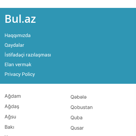
Bul.az
Haqqımızda
Qaydalar
İstifadəçi razılaşması
Elan vermək
Privacy Policy
Ağdam
Qəbələ
Ağdaş
Qobustan
Ağsu
Quba
Bakı
Qusar