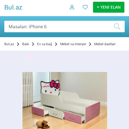
Bul.az
+ YENİ ELAN
Bul.az
Bakı
Ev və bağ
Mebel və interyer
Mebel dəstləri