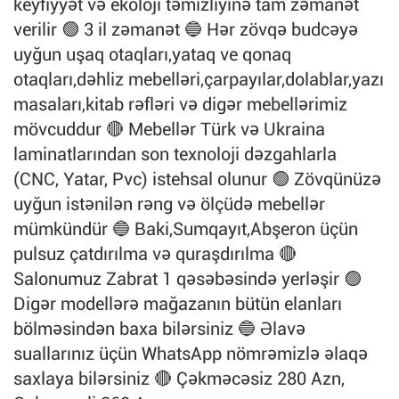
keyfiyyət və ekoloji təmizliyinə tam zəmanət
verilir 🟢 3 il zəmanət 🔵 Hər zövqə budcəyə
uyğun uşaq otaqları,yataq ve qonaq
otaqları,dəhliz mebelləri,çarpayılar,dolablar,yazı
masaları,kitab rəfləri və digər mebellərimiz
mövcuddur 🔴 Mebellər Türk və Ukraina
laminatlarından son texnoloji dəzgahlarla
(CNC, Yatar, Pvc) istehsal olunur 🟢 Zövqünüzə
uyğun istənilən rəng və ölçüdə mebellər
mümkündür 🔵 Baki,Sumqayıt,Abşeron üçün
pulsuz çatdırılma və quraşdırılma 🔴
Salonumuz Zabrat 1 qəsəbəsində yerləşir 🟢
Digər modellərə mağazanın bütün elanları
bölməsindən baxa bilərsiniz 🔵 Əlavə
suallarınız üçün WhatsApp nömrəmizlə əlaqə
saxlaya bilərsiniz 🔴 Çəkməcəsiz 280 Azn,