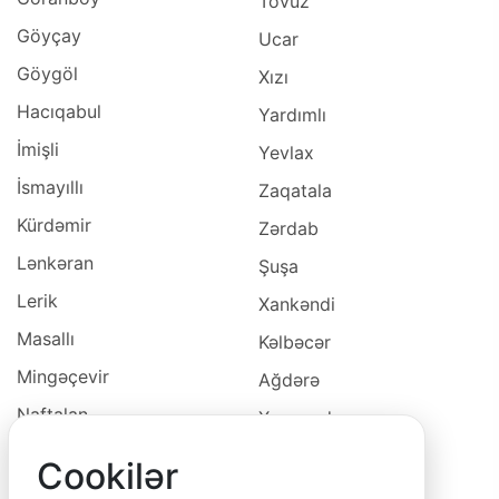
Tovuz
Göyçay
Ucar
Göygöl
Xızı
Hacıqabul
Yardımlı
İmişli
Yevlax
İsmayıllı
Zaqatala
Kürdəmir
Zərdab
Lənkəran
Şuşa
Lerik
Xankəndi
Masallı
Kəlbəcər
Mingəçevir
Ağdərə
Naftalan
Xocavəd
Naxçivan
Xocalı
Cookilər
Neftçala
Laçın