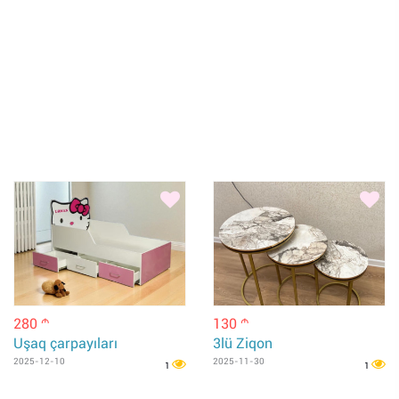
280
130
m
m
Uşaq çarpayıları
3lü Ziqon
2025-12-10
2025-11-30
1
1