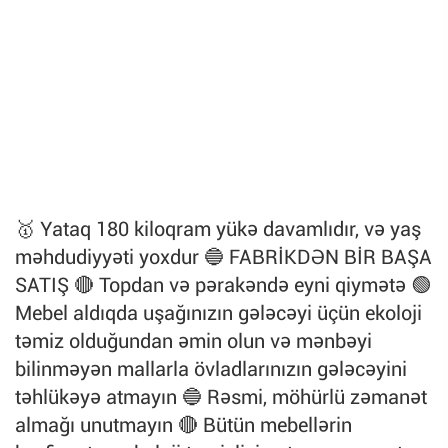
🥇 Yataq 180 kiloqram yükə davamlıdır, və yaş
məhdudiyyəti yoxdur 🔵 FABRİKDƏN BİR BAŞA
SATIŞ 🔴 Topdan və pərakəndə eyni qiymətə 🟢
Mebel aldıqda uşağınızın gələcəyi üçün ekoloji
təmiz olduğundan əmin olun və mənbəyi
bilinməyən mallarla övladlarınızın gələcəyini
təhlükəyə atmayın 🔵 Rəsmi, möhürlü zəmanət
almağı unutmayın 🔴 Bütün mebellərin