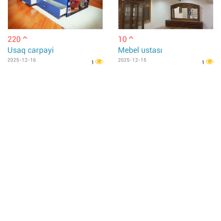
220
10
m
m
Usaq carpayi
Mebel ustası
2025-12-16
2025-12-15
1
1