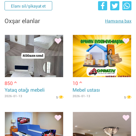
Elanı sil/şikayət et
Oxşar elanlar
Hamısına bax
850
10
m
m
Yataq otağı mebeli
Mebel ustası
2026-01-13
2026-01-13
1
1