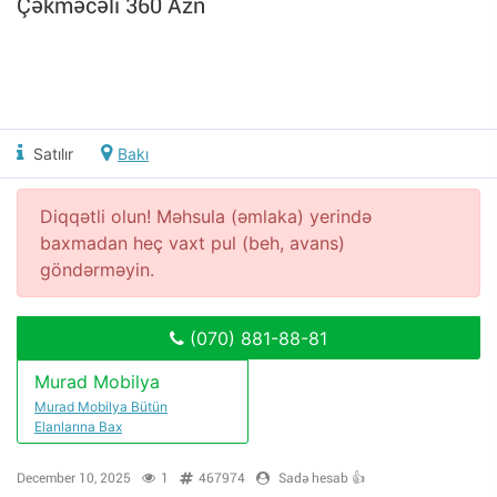
Çəkməcəli 360 Azn
Satılır
Bakı
Diqqətli olun! Məhsula (əmlaka) yerində
baxmadan heç vaxt pul (beh, avans)
göndərməyin.
(070) 881-88-81
Murad Mobilya
Murad Mobilya Bütün
Elanlarına Bax
December 10, 2025
1
467974
Sadə hesab 👍