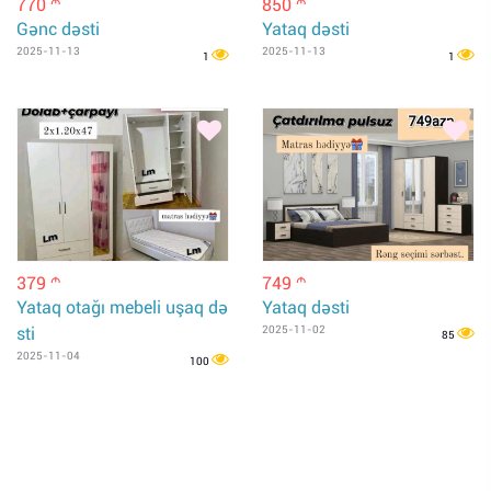
770
850
m
m
Gənc dəsti
Yataq dəsti
2025-11-13
2025-11-13
1
1
379
749
m
m
Yataq otağı mebeli uşaq də
Yataq dəsti
sti
2025-11-02
85
2025-11-04
100