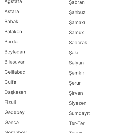
Ağstafa
Şabran
Astara
Şahbuz
Babək
Şamaxı
Balakən
Samux
Bərdə
Sədərək
Beyləqan
Şəki
Biləsuvar
Səlyan
Cəlilabad
Şəmkir
Culfa
Şərur
Daşkəsən
Şirvan
Fizuli
Siyəzən
Gədəbəy
Sumqayıt
Gəncə
Tər-Tər
Goranboy