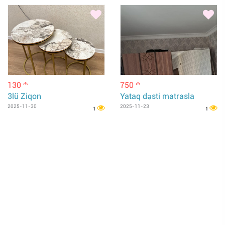
130
750
m
m
3lü Ziqon
Yataq dəsti matrasla
2025-11-30
2025-11-23
1
1