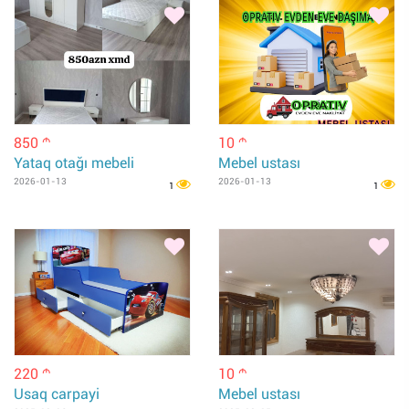
850
10
m
m
Yataq otağı mebeli
Mebel ustası
2026-01-13
2026-01-13
1
1
220
10
m
m
Usaq carpayi
Mebel ustası