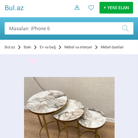
Bul.az
+ YENİ ELAN
Bul.az
Bakı
Ev və bağ
Mebel və interyer
Mebel dəstləri