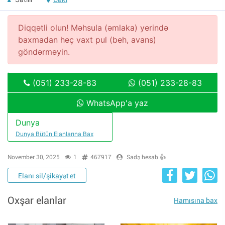
Diqqətli olun! Məhsula (əmlaka) yerində
baxmadan heç vaxt pul (beh, avans)
göndərməyin.
(051) 233-28-83
(051) 233-28-83
WhatsApp'a yaz
Dunya
Dunya Bütün Elanlarına Bax
November 30, 2025
1
467917
Sadə hesab 👍
Elanı sil/şikayət et
Oxşar elanlar
Hamısına bax