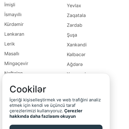
İmişli
Yevlax
İsmayıllı
Zaqatala
Kürdəmir
Zərdab
Lənkəran
Şuşa
Lerik
Xankəndi
Masallı
Kəlbəcər
Mingəçevir
Ağdərə
Naftalan
Xocavəd
Naxçivan
Xocalı
Cookilər
Neftçala
Laçın
İçeriği kişiselleştirmek ve web trafiğini analiz
Oğuz
Cəbrayıl
etmek için kendi ve üçüncü taraf
çerezlerimizi kullanıyoruz.
Çerezler
Ordubad
Qubadlı
hakkında daha fazlasını okuyun
Qax
Zəngilan