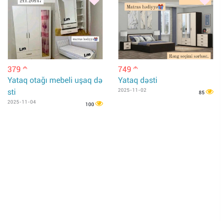
379
749
m
m
Yataq otağı mebeli uşaq də
Yataq dəsti
sti
2025-11-02
85
2025-11-04
100