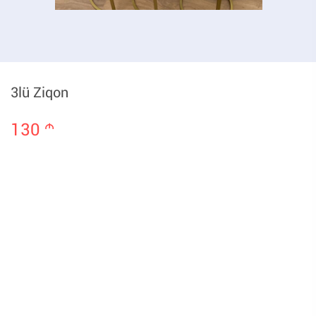
3lü Ziqon
130
m