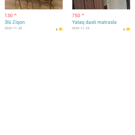
130
750
m
m
3lü Ziqon
Yataq dəsti matrasla
2025-11-30
2025-11-23
1
1