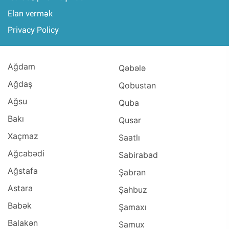
Elan vermək
Privacy Policy
Ağdam
Qəbələ
Ağdaş
Qobustan
Ağsu
Quba
Bakı
Qusar
Xaçmaz
Saatlı
Ağcabədi
Sabirabad
Ağstafa
Şabran
Astara
Şahbuz
Babək
Şamaxı
Balakən
Samux