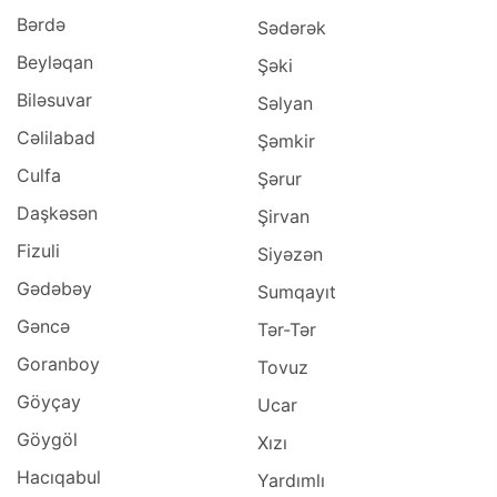
Bərdə
Sədərək
Beyləqan
Şəki
Biləsuvar
Səlyan
Cəlilabad
Şəmkir
Culfa
Şərur
Daşkəsən
Şirvan
Fizuli
Siyəzən
Gədəbəy
Sumqayıt
Gəncə
Tər-Tər
Goranboy
Tovuz
Göyçay
Ucar
Göygöl
Xızı
Hacıqabul
Yardımlı