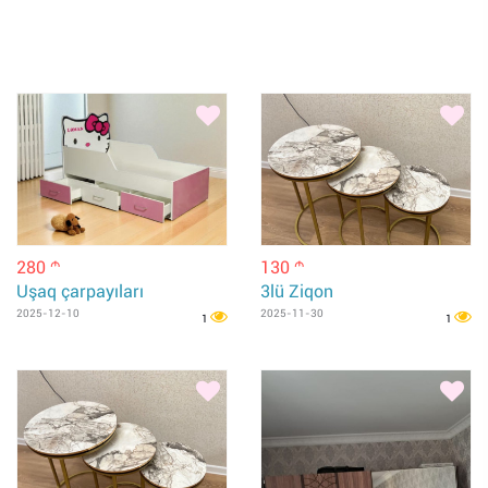
280
130
m
m
Uşaq çarpayıları
3lü Ziqon
2025-12-10
2025-11-30
1
1