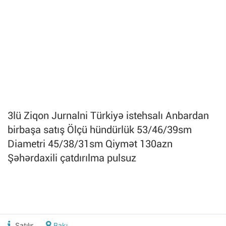
3lü Ziqon Jurnalni Türkiyə istehsalı Anbardan
birbaşa satış Ölçü hündürlük 53/46/39sm
Diametri 45/38/31sm Qiymət 130azn
Şəhərdaxili çatdırılma pulsuz
Satılır
Bakı