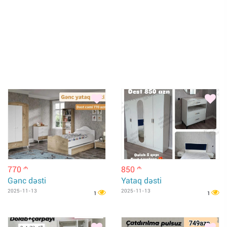
770
850
m
m
Gənc dəsti
Yataq dəsti
2025-11-13
2025-11-13
1
1