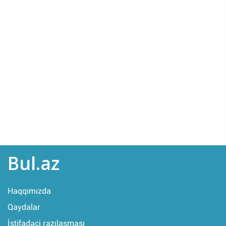
Bul.az
Haqqımızda
Qaydalar
İstifadəçi razılaşması