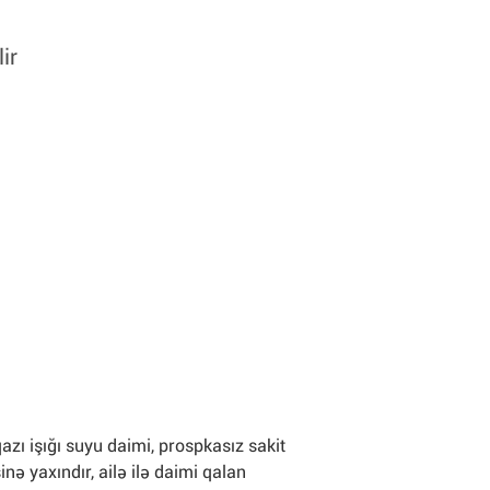
ir
qazı işığı suyu daimi, prospkasız sakit
inə yaxındır, ailə ilə daimi qalan