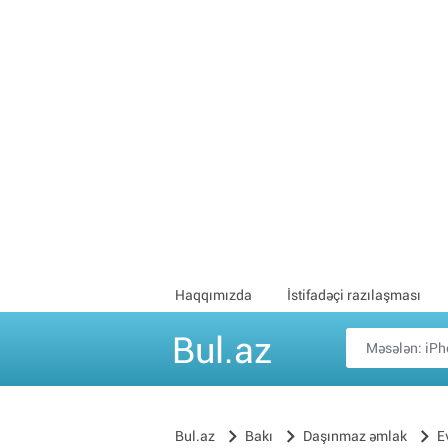
Haqqımızda
İstifadəçi razılaşması
Bul.az
Bul.az
Bakı
Daşınmaz əmlak
E