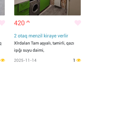
420
m
2 otaq menzil kiraye verlir
q
Xlrdalan Tam əşyalı, təmirli, qazı
işığı suyu daimi,
1
2025-11-14
1