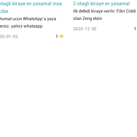
otagli kiraye ev yasamal insa
2 otagli kiraye ev yasamal
cilar
ilk defedi kiraye verilir. Fikri Ciddi
olan Zeng etsin
lumat ucun WhatsApp’a yaza
lersiz. yalniz whatsapp
2025-12-30
26-01-02
1