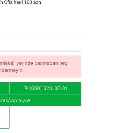
ah Ofis haql 100 azn
(əmlaka) yerində baxmadan heç
öndərməyin.
(050) 320-37-31
atsApp'a yaz