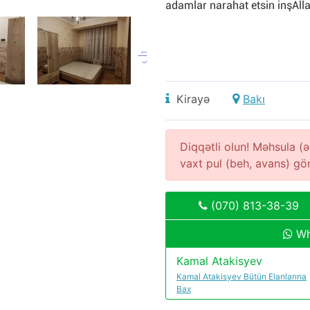
adamlar narahat etsin inşAll
Kirayə
Bakı
Diqqətli olun! Məhsula 
vaxt pul (beh, avans) g
(070) 813-38-39
Wh
Kamal Atakisyev
Kamal Atakisyev Bütün Elanlarına
Bax