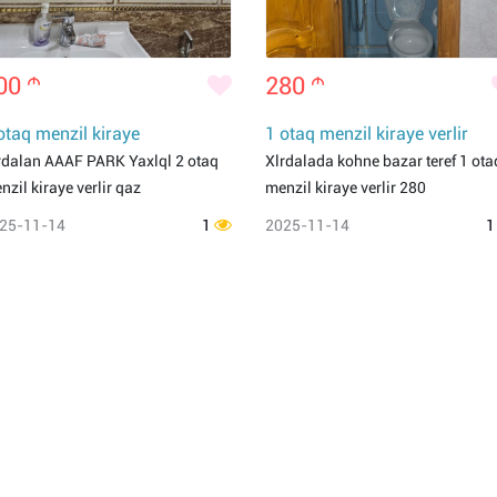
00
m
280
m
otaq menzil kiraye
1 otaq menzil kiraye verlir
rdalan AAAF PARK Yaxlql 2 otaq
Xlrdalada kohne bazar teref 1 ota
nzil kiraye verlir qaz
menzil kiraye verlir 280
25-11-14
1
2025-11-14