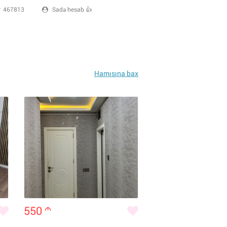
467813
Sadə hesab 👍
Hamısına bax
550
m