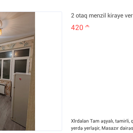
2 otaq menzil kiraye verl
420
m
Xlrdalan Tam əşyalı, təmirli, 
yerdə yerləşir, Masazır dairəs