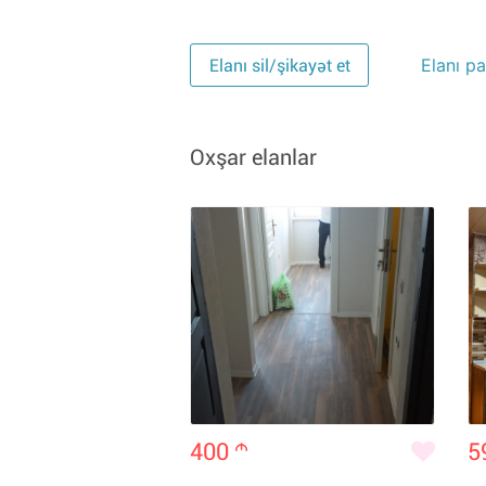
Elanı pa
Elanı sil/şikayət et
Oxşar elanlar
400
m
5