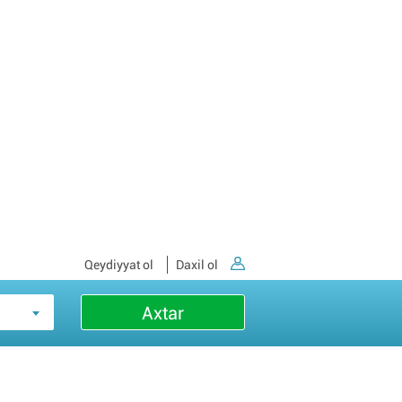
Qeydiyyat ol
Daxil ol
Axtar