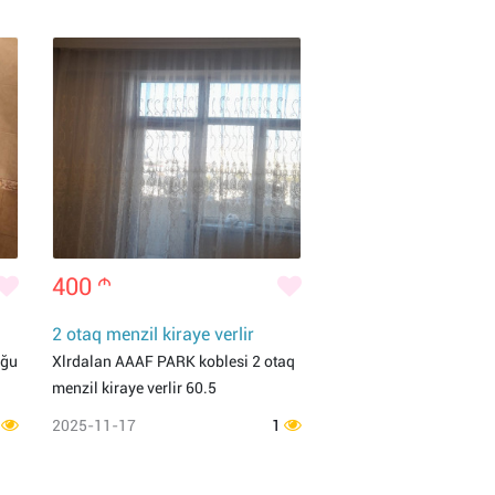
400
m
2 otaq menzil kiraye verlir
uğu
Xlrdalan AAAF PARK koblesi 2 otaq
menzil kiraye verlir 60.5
1
2025-11-17
1