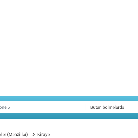
Bütün bölmələrdə
vlər (Mənzillər)
Kirayə