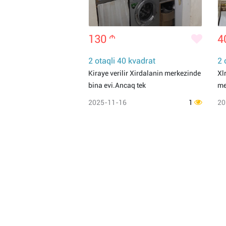
130
m
4
2 otaqli 40 kvadrat
2 
Kiraye verilir Xirdalanin merkezinde
Xl
bina evi.Ancaq tek
me
2025-11-16
1
20