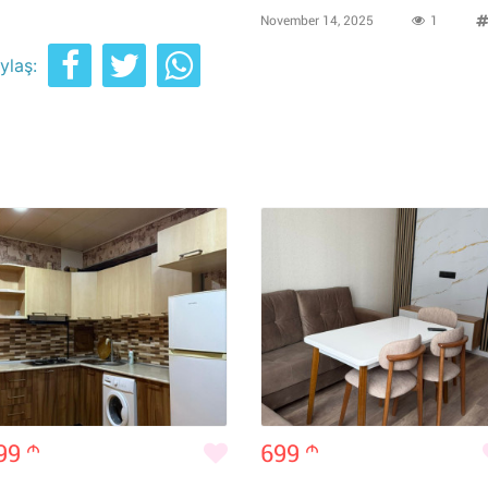
November 14, 2025
1
ylaş:
99
m
699
m