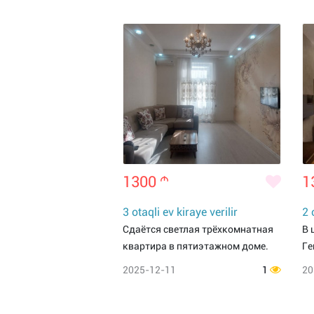
1300
m
1
3 otaqli ev kiraye verilir
2 
Сдаётся светлая трёхкомнатная
В 
квартира в пятиэтажном доме.
Ге
2025-12-11
1
20