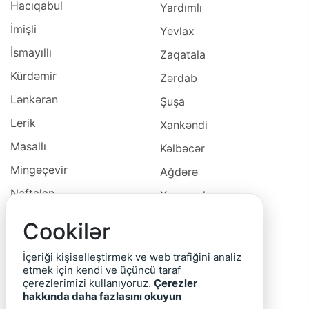
Hacıqabul
Yardımlı
İmişli
Yevlax
İsmayıllı
Zaqatala
Kürdəmir
Zərdab
Lənkəran
Şuşa
Lerik
Xankəndi
Masallı
Kəlbəcər
Mingəçevir
Ağdərə
Naftalan
Xocavəd
Naxçivan
Xocalı
Cookilər
Neftçala
Laçın
İçeriği kişiselleştirmek ve web trafiğini analiz
Oğuz
Cəbrayıl
etmek için kendi ve üçüncü taraf
çerezlerimizi kullanıyoruz.
Çerezler
Ordubad
Qubadlı
hakkında daha fazlasını okuyun