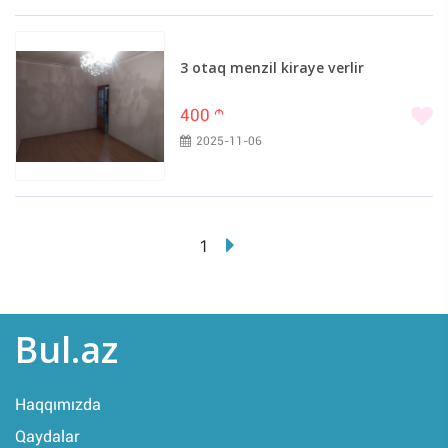
3 otaq menzil kiraye verlir
400
m
2025-11-06
1
Bul.az
Haqqımızda
Qaydalar