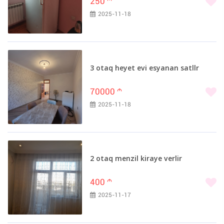
250
m
2025-11-18
3 otaq heyet evi esyanan satllr
70000
m
2025-11-18
2 otaq menzil kiraye verlir
400
m
2025-11-17