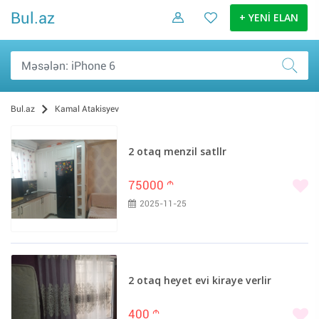
Bul.az
+ YENİ ELAN
Bul.az
Kamal Atakisyev
2 otaq menzil satllr
75000
m
2025-11-25
2 otaq heyet evi kiraye verlir
400
m