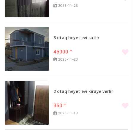
2025-11-23
3 otaq heyet evi satllr
46000
m
2025-11-20
2 otaq heyet evi kiraye verlir
350
m
2025-11-19