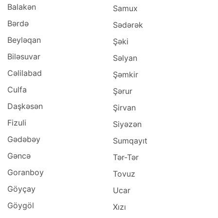
Balakən
Samux
Bərdə
Sədərək
Beyləqan
Şəki
Biləsuvar
Səlyan
Cəlilabad
Şəmkir
Culfa
Şərur
Daşkəsən
Şirvan
Fizuli
Siyəzən
Gədəbəy
Sumqayıt
Gəncə
Tər-Tər
Goranboy
Tovuz
Göyçay
Ucar
Göygöl
Xızı