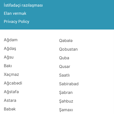
İstifadəçi razılaşması
Elan vermək
Privacy Policy
Ağdam
Qəbələ
Ağdaş
Qobustan
Ağsu
Quba
Bakı
Qusar
Xaçmaz
Saatlı
Ağcabədi
Sabirabad
Ağstafa
Şabran
Astara
Şahbuz
Babək
Şamaxı