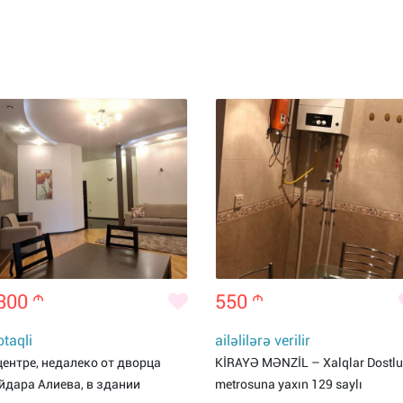
300
m
550
m
otaqli
ailəlilərə verilir
центре, недалеко от дворца
KİRAYƏ MƏNZİL – Xalqlar Dostl
йдара Алиева, в здании
metrosuna yaxın 129 saylı