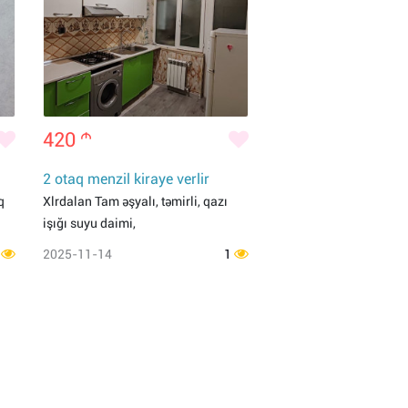
420
m
2 otaq menzil kiraye verlir
q
Xlrdalan Tam əşyalı, təmirli, qazı
işığı suyu daimi,
1
2025-11-14
1