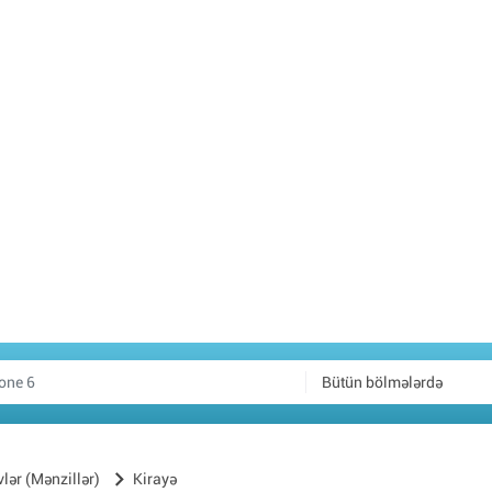
Bütün bölmələrdə
vlər (Mənzillər)
Kirayə