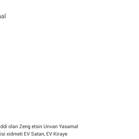
mal
ri Ciddi olan Zeng etsin Unvan Yasamal
tisi xidmeti EV Satan, EV Kiraye