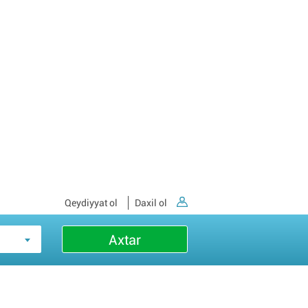
Qeydiyyat ol
Daxil ol
Axtar