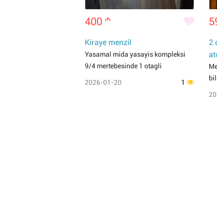
400
m
5
Kiraye menzil
2 
at
Yasamal mida yasayis kompleksi
9/4 mertebesinde 1 otagli
Me
bi
2026-01-20
1
20