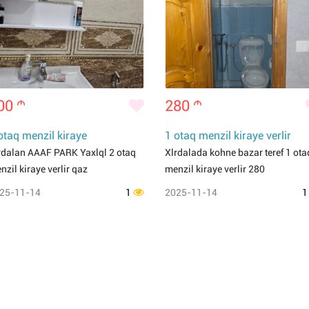
00
m
280
m
otaq menzil kiraye
1 otaq menzil kiraye verlir
rdalan AAAF PARK Yaxlql 2 otaq
Xlrdalada kohne bazar teref 1 ota
nzil kiraye verlir qaz
menzil kiraye verlir 280
25-11-14
1
2025-11-14