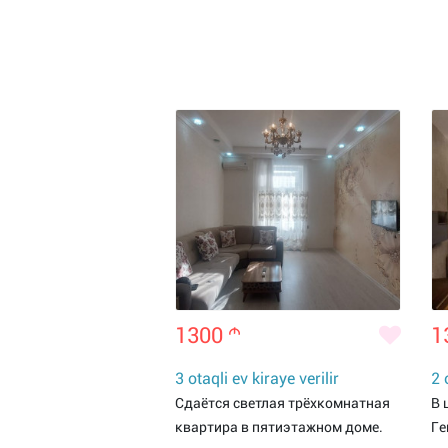
1300
m
1
3 otaqli ev kiraye verilir
2 
Сдаётся светлая трёхкомнатная
В 
квартира в пятиэтажном доме.
Ге