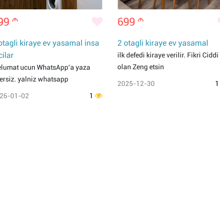
99
m
699
m
otagli kiraye ev yasamal insa
2 otagli kiraye ev yasamal
cilar
ilk defedi kiraye verilir. Fikri Ciddi
olan Zeng etsin
lumat ucun WhatsApp’a yaza
lersiz. yalniz whatsapp
2025-12-30
26-01-02
1