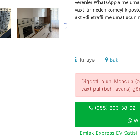
verenler WhatsApp'a melumatl
vaxt itirmeden komeylik gost
aktivdi etrafli melumat ucun 
Kirayə
Bakı
Diqqətli olun! Məhsula 
vaxt pul (beh, avans) g
(055) 803-38-92
Wh
Emlak Express EV Satisi