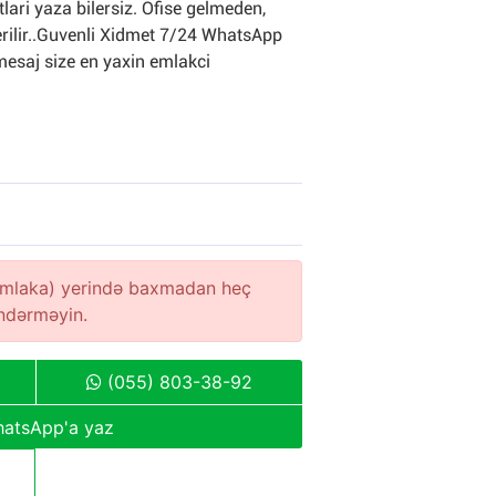
ari yaza bilersiz. Ofise gelmeden,
erilir..Guvenli Xidmet 7/24 WhatsApp
mesaj size en yaxin emlakci
(əmlaka) yerində baxmadan heç
öndərməyin.
(055) 803-38-92
atsApp'a yaz