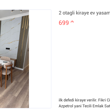
2 otagli kiraye ev yasa
699
m
ilk defedi kiraye verilir. Fik
Azpetrol yani Tecili Emlak Sa