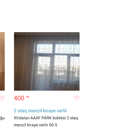
400
m
2 otaq menzil kiraye verlir
uğu
Xlrdalan AAAF PARK koblesi 2 otaq
menzil kiraye verlir 60.5