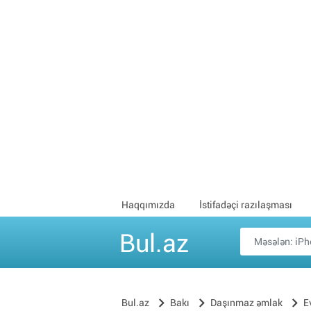
Haqqımızda
İstifadəçi razılaşması
Bul.az
Bul.az
Bakı
Daşınmaz əmlak
E