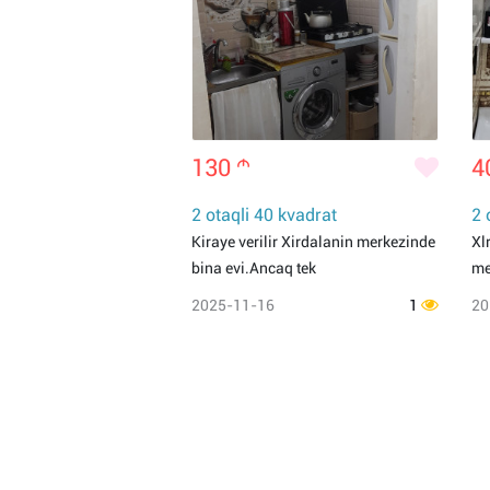
130
m
4
2 otaqli 40 kvadrat
2 
Kiraye verilir Xirdalanin merkezinde
Xl
bina evi.Ancaq tek
me
2025-11-16
1
20