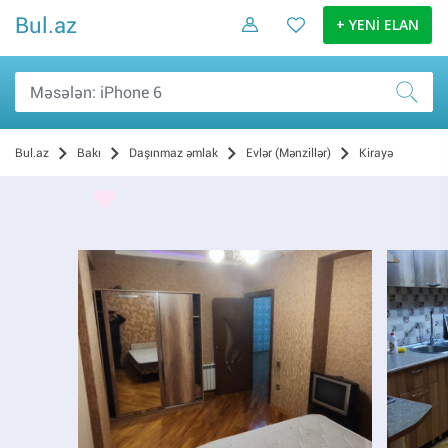
Bul.az
+ YENİ ELAN
Bul.az
Bakı
Daşınmaz əmlak
Evlər (Mənzillər)
Kirayə