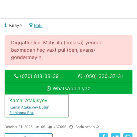
Kirayə
Bakı
Diqqətli olun! Məhsula (əmlaka) yerində
baxmadan heç vaxt pul (beh, avans)
göndərməyin.
(070) 813-38-39
(050) 320-37-31
WhatsApp'a yaz
Kamal Atakisyev
Kamal Atakisyev Bütün
Elanlarına Bax
October 31, 2025
65
467656
Sadə hesab 👍