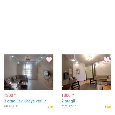
1300
1300
m
m
3 otaqli ev kiraye verilir
2 otaqli
2025-12-11
2025-12-10
1
1