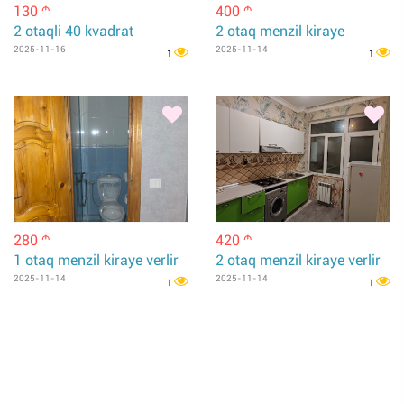
130
400
m
m
2 otaqli 40 kvadrat
2 otaq menzil kiraye
2025-11-16
2025-11-14
1
1
280
420
m
m
1 otaq menzil kiraye verlir
2 otaq menzil kiraye verlir
2025-11-14
2025-11-14
1
1