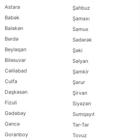
Astara
Şahbuz
Babək
Şamaxı
Balakən
Samux
Bərdə
Sədərək
Beyləqan
Şəki
Biləsuvar
Səlyan
Cəlilabad
Şəmkir
Culfa
Şərur
Daşkəsən
Şirvan
Fizuli
Siyəzən
Gədəbəy
Sumqayıt
Gəncə
Tər-Tər
Goranboy
Tovuz