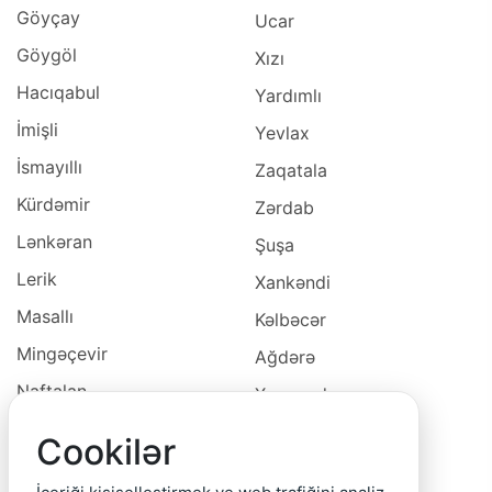
Göyçay
Ucar
Göygöl
Xızı
Hacıqabul
Yardımlı
İmişli
Yevlax
İsmayıllı
Zaqatala
Kürdəmir
Zərdab
Lənkəran
Şuşa
Lerik
Xankəndi
Masallı
Kəlbəcər
Mingəçevir
Ağdərə
Naftalan
Xocavəd
Naxçivan
Xocalı
Cookilər
Neftçala
Laçın