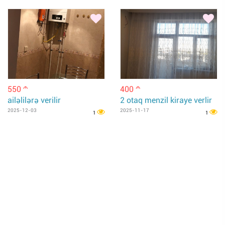
550
400
m
m
ailəlilərə verilir
2 otaq menzil kiraye verlir
2025-12-03
2025-11-17
1
1