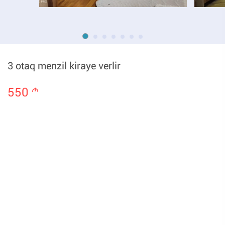
3 otaq menzil kiraye verlir
550
m