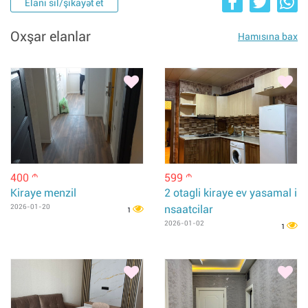
Elanı sil/şikayət et
Oxşar elanlar
Hamısına bax
400
599
m
m
Kiraye menzil
2 otagli kiraye ev yasamal i
2026-01-20
nsaatcilar
1
2026-01-02
1