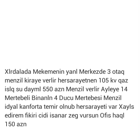
Xlrdalada Mekemenin yanl Merkezde 3 otaq
menzil kiraye verlir hersarayetnen 105 kv qaz
islq su dayml 550 azn Menzil verlir Ayleye 14
Mertebeli Binanln 4 Ducu Mertebesi Menzil
idyal kanforta temir olnub hersarayeti var Xayls
edirem fikiri cidi isanar zeg vursun Ofis haql
150 azn