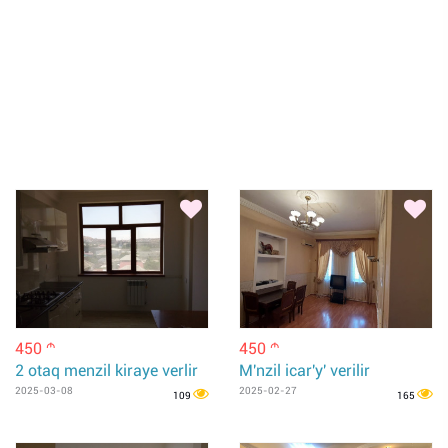
450
450
m
m
2 otaq menzil kiraye verlir
M'nzil icar'y' verilir
2025-03-08
2025-02-27
109
165