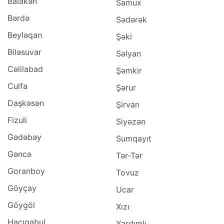
Balakən
Samux
Bərdə
Sədərək
Beyləqan
Şəki
Biləsuvar
Səlyan
Cəlilabad
Şəmkir
Culfa
Şərur
Daşkəsən
Şirvan
Fizuli
Siyəzən
Gədəbəy
Sumqayıt
Gəncə
Tər-Tər
Goranboy
Tovuz
Göyçay
Ucar
Göygöl
Xızı
Hacıqabul
Yardımlı