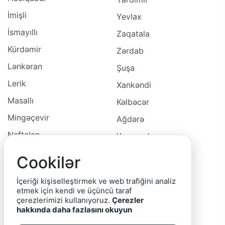
İmişli
Yevlax
İsmayıllı
Zaqatala
Kürdəmir
Zərdab
Lənkəran
Şuşa
Lerik
Xankəndi
Masallı
Kəlbəcər
Mingəçevir
Ağdərə
Naftalan
Xocavəd
Naxçivan
Xocalı
Cookilər
Neftçala
Laçın
İçeriği kişiselleştirmek ve web trafiğini analiz
Oğuz
Cəbrayıl
etmek için kendi ve üçüncü taraf
çerezlerimizi kullanıyoruz.
Çerezler
Ordubad
Qubadlı
hakkında daha fazlasını okuyun
Qax
Zəngilan