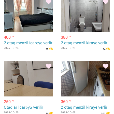
400
380
m
m
2 otaq menzil icareye verlir
2 otaq menzil kiraye verlir
2025-10-24
2025-10-21
29
24
250
360
m
m
Otaqlar İcarəyə verilir
2 otaq menzil kiraye verlir
2025-10-20
2025-10-08
30
101