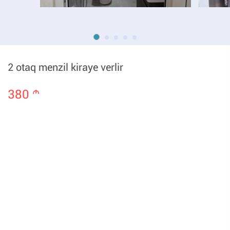
2 otaq menzil kiraye verlir
380
m