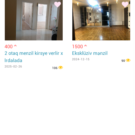
400
1500
m
m
2 otaq menzil kirsye verlir x
Eksklüziv mənzil
lrdalada
2024-12-15
90
2025-02-26
106