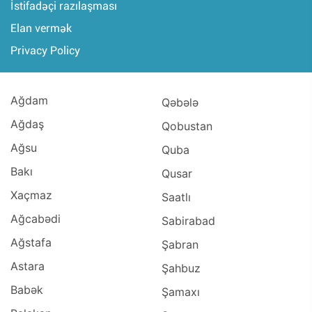
İstifadəçi razılaşması
Elan vermək
Privacy Policy
Ağdam
Qəbələ
Ağdaş
Qobustan
Ağsu
Quba
Bakı
Qusar
Xaçmaz
Saatlı
Ağcabədi
Sabirabad
Ağstafa
Şabran
Astara
Şahbuz
Babək
Şamaxı