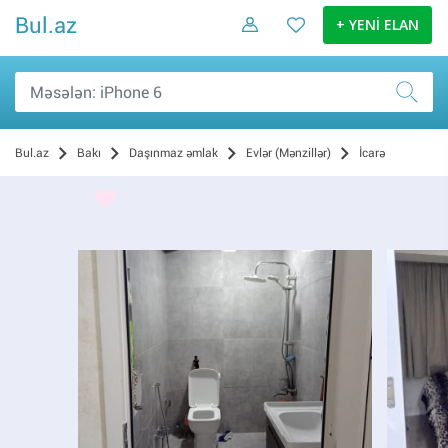
Bul.az
+ YENİ ELAN
Bul.az
Bakı
Daşınmaz əmlak
Evlər (Mənzillər)
İcarə