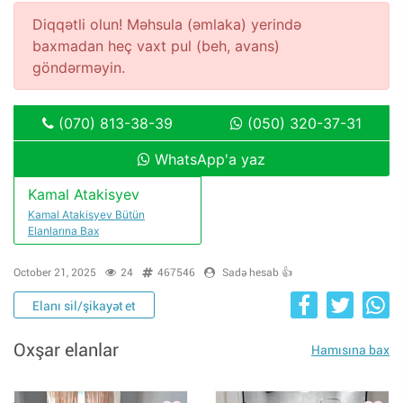
Diqqətli olun! Məhsula (əmlaka) yerində
baxmadan heç vaxt pul (beh, avans)
göndərməyin.
(070) 813-38-39
(050) 320-37-31
WhatsApp'a yaz
Kamal Atakisyev
Kamal Atakisyev Bütün
Elanlarına Bax
October 21, 2025
24
467546
Sadə hesab 👍
Elanı sil/şikayət et
Oxşar elanlar
Hamısına bax