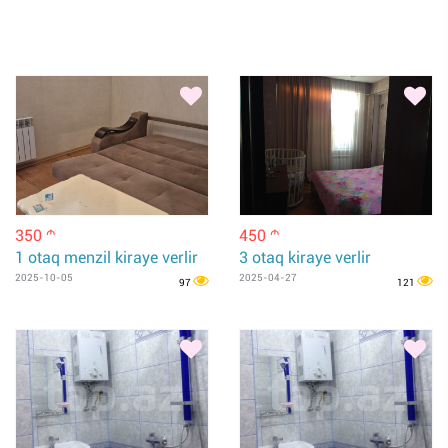
350
450
m
m
1 otaq menzil kiraye verlir
3 otaq kiraye verlir
2025-10-05
2025-04-27
97
121