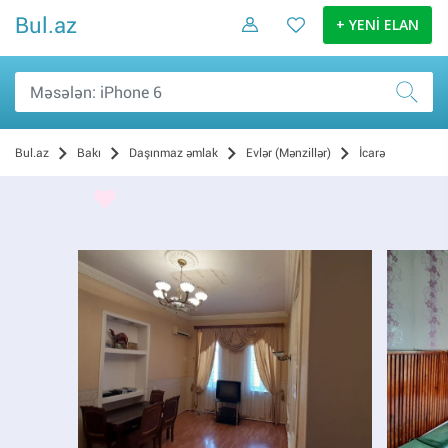
Bul.az
+ YENİ ELAN
Bul.az
Bakı
Daşınmaz əmlak
Evlər (Mənzillər)
İcarə