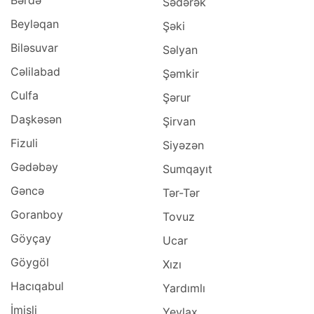
Sədərək
Beyləqan
Şəki
Biləsuvar
Səlyan
Cəlilabad
Şəmkir
Culfa
Şərur
Daşkəsən
Şirvan
Fizuli
Siyəzən
Gədəbəy
Sumqayıt
Gəncə
Tər-Tər
Goranboy
Tovuz
Göyçay
Ucar
Göygöl
Xızı
Hacıqabul
Yardımlı
İmişli
Yevlax