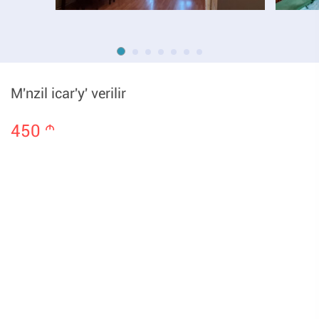
M'nzil icar'y' verilir
450
m