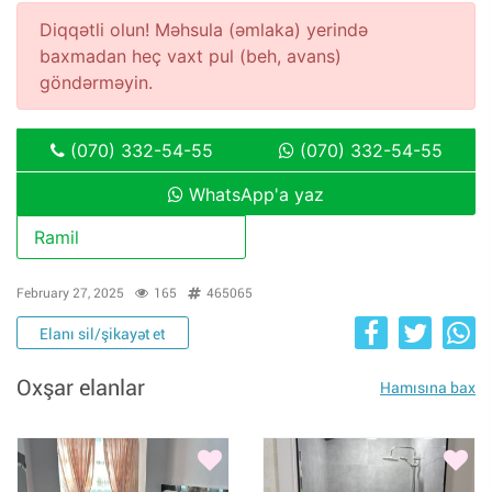
Diqqətli olun! Məhsula (əmlaka) yerində
baxmadan heç vaxt pul (beh, avans)
göndərməyin.
(070) 332-54-55
(070) 332-54-55
WhatsApp'a yaz
Ramil
February 27, 2025
165
465065
Elanı sil/şikayət et
Oxşar elanlar
Hamısına bax