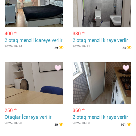
400
380
m
m
2 otaq menzil icareye verlir
2 otaq menzil kiraye verlir
2025-10-24
2025-10-21
29
24
250
360
m
m
Otaqlar İcarəyə verilir
2 otaq menzil kiraye verlir
2025-10-20
2025-10-08
30
101