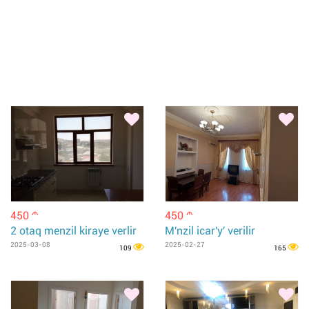
450
450
m
m
2 otaq menzil kiraye verlir
M'nzil icar'y' verilir
2025-03-08
2025-02-27
109
165