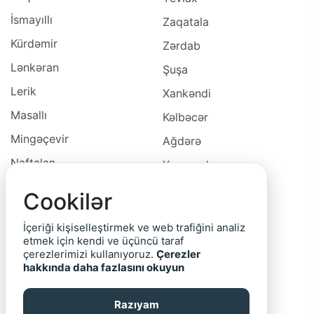
İsmayıllı
Zaqatala
Kürdəmir
Zərdab
Lənkəran
Şuşa
Lerik
Xankəndi
Masallı
Kəlbəcər
Mingəçevir
Ağdərə
Naftalan
Xocavəd
Naxçivan
Xocalı
Cookilər
Neftçala
Laçın
İçeriği kişiselleştirmek ve web trafiğini analiz
Oğuz
Cəbrayıl
etmek için kendi ve üçüncü taraf
çerezlerimizi kullanıyoruz.
Çerezler
Ordubad
Qubadlı
hakkında daha fazlasını okuyun
Qax
Zəngilan
Razıyam
Qazax