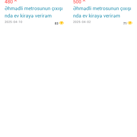
480
500
m
m
Əhmədli metrosunun çıxışı
Əhmədli metrosunun çıxışı
nda ev kirayə verirəm
nda ev kirayə verirəm
2025-04-10
2025-04-02
83
71