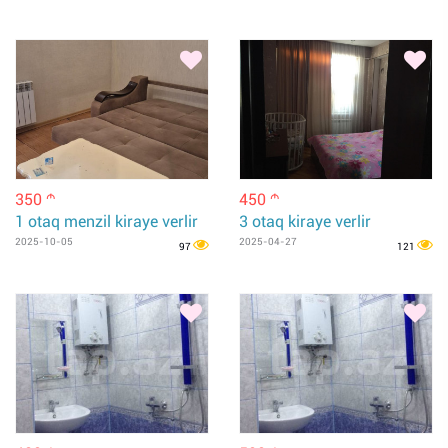
350
450
m
m
1 otaq menzil kiraye verlir
3 otaq kiraye verlir
2025-10-05
2025-04-27
97
121