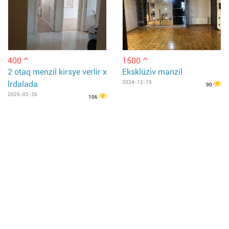
400
1500
m
m
2 otaq menzil kirsye verlir x
Eksklüziv mənzil
lrdalada
2024-12-15
90
2025-02-26
106