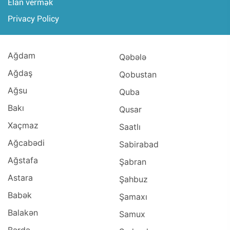
Elan vermək
Privacy Policy
Ağdam
Qəbələ
Ağdaş
Qobustan
Ağsu
Quba
Bakı
Qusar
Xaçmaz
Saatlı
Ağcabədi
Sabirabad
Ağstafa
Şabran
Astara
Şahbuz
Babək
Şamaxı
Balakən
Samux
Bərdə