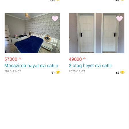
57000
49000
m
m
Masazirda həyət evi satılır
2 otaq heyet evi satllr
2025-11-02
2025-10-21
67
58