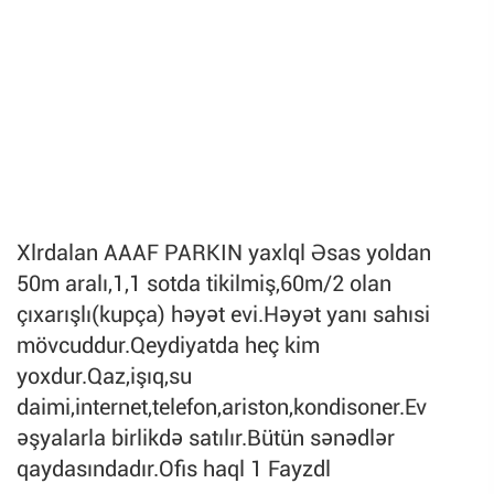
Xlrdalan AAAF PARKIN yaxlql Əsas yoldan
50m aralı,1,1 sotda tikilmiş,60m/2 olan
çıxarışlı(kupça) həyət evi.Həyət yanı sahısi
mövcuddur.Qeydiyatda heç kim
yoxdur.Qaz,işıq,su
daimi,internet,telefon,ariston,kondisoner.Ev
əşyalarla birlikdə satılır.Bütün sənədlər
qaydasındadır.Ofis haql 1 Fayzdl