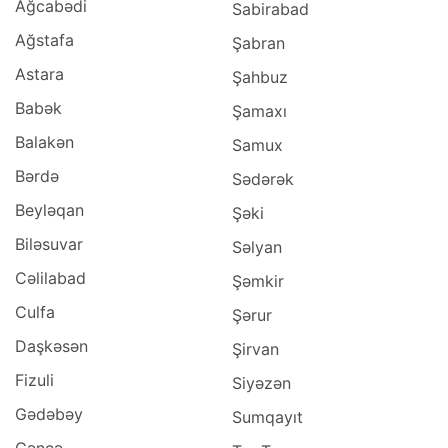
Ağcabədi
Sabirabad
Ağstafa
Şabran
Astara
Şahbuz
Babək
Şamaxı
Balakən
Samux
Bərdə
Sədərək
Beyləqan
Şəki
Biləsuvar
Səlyan
Cəlilabad
Şəmkir
Culfa
Şərur
Daşkəsən
Şirvan
Fizuli
Siyəzən
Gədəbəy
Sumqayıt
Gəncə