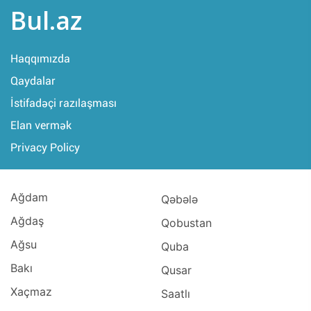
Bul.az
Haqqımızda
Qaydalar
İstifadəçi razılaşması
Elan vermək
Privacy Policy
Ağdam
Qəbələ
Ağdaş
Qobustan
Ağsu
Quba
Bakı
Qusar
Xaçmaz
Saatlı