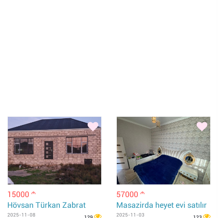
15000
57000
m
m
Hövsan Türkan Zabrat
Masazirda heyet evi satılır
2025-11-08
2025-11-03
129
123