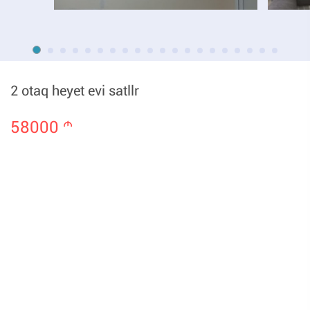
2 otaq heyet evi satllr
58000
m