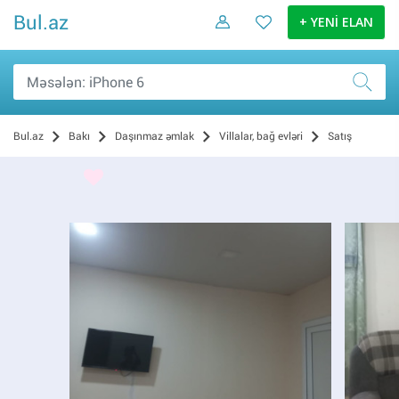
Bul.az
+ YENİ ELAN
Bul.az
Bakı
Daşınmaz əmlak
Villalar, bağ evləri
Satış