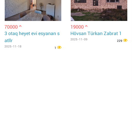
70000
19000
m
m
3 otaq heyet evi esyanan s
Hövsan Türkan Zabrat 1
atllr
2025-11-09
229
2025-11-18
1