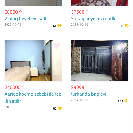
58000
37500
m
m
2 otaq heyet evi satllr
2 otaq heyet evi satllr
2025-10-17
2025-10-16
60
58
240000
29999
m
m
Xarice kocme sebebi ile tec
turkanda bag evi
ili satilir
2025-10-09
124
2025-10-16
62