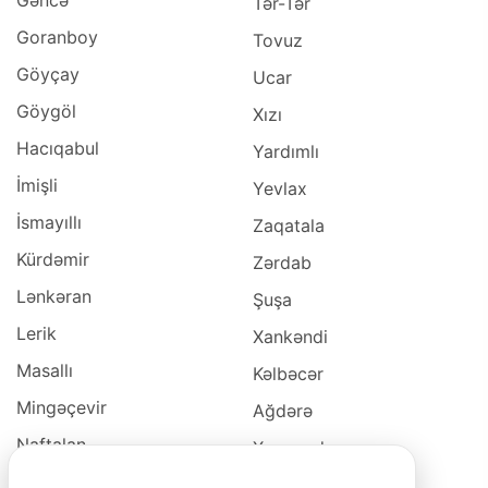
Tər-Tər
Goranboy
Tovuz
Göyçay
Ucar
Göygöl
Xızı
Hacıqabul
Yardımlı
İmişli
Yevlax
İsmayıllı
Zaqatala
Kürdəmir
Zərdab
Lənkəran
Şuşa
Lerik
Xankəndi
Masallı
Kəlbəcər
Mingəçevir
Ağdərə
Naftalan
Xocavəd
Naxçivan
Xocalı