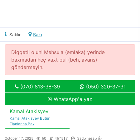
Satılır
Bakı
Diqqətli olun! Məhsula (əmlaka) yerində
baxmadan heç vaxt pul (beh, avans)
göndərməyin.
(070) 813-38-39
(050) 320-37-31
WhatsApp'a yaz
Kamal Atakisyev
Kamal Atakisyev Bütün
Elanlarına Bax
October 17, 2025
60
467517
Sadə hesab 👍