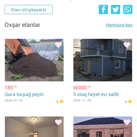
Elanı sil/şikayət et
Oxşar elanlar
Hamısına bax
180
46000
m
m
Qara torpağ peyin
3 otaq heyet evi satllr
2026-01-19
2025-11-20
1
1