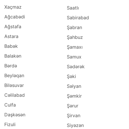
Xaçmaz
Saatlı
Ağcabədi
Sabirabad
Ağstafa
Şabran
Astara
Şahbuz
Babək
Şamaxı
Balakən
Samux
Bərdə
Sədərək
Beyləqan
Şəki
Biləsuvar
Səlyan
Cəlilabad
Şəmkir
Culfa
Şərur
Daşkəsən
Şirvan
Fizuli
Siyəzən