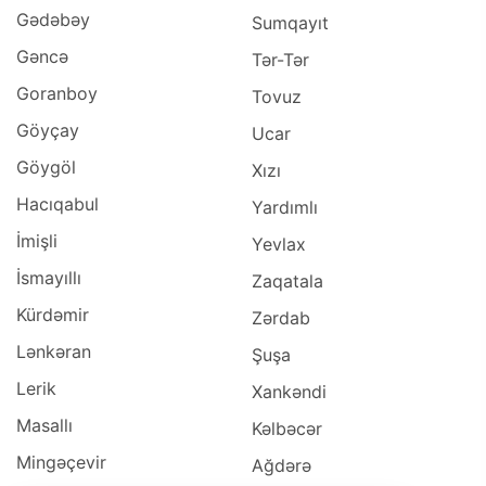
Gədəbəy
Sumqayıt
Gəncə
Tər-Tər
Goranboy
Tovuz
Göyçay
Ucar
Göygöl
Xızı
Hacıqabul
Yardımlı
İmişli
Yevlax
İsmayıllı
Zaqatala
Kürdəmir
Zərdab
Lənkəran
Şuşa
Lerik
Xankəndi
Masallı
Kəlbəcər
Mingəçevir
Ağdərə