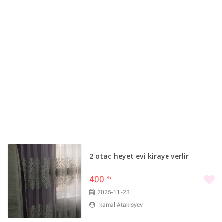
2 otaq heyet evi kiraye verlir
400
m
2025-11-23
kamal Atakisyev