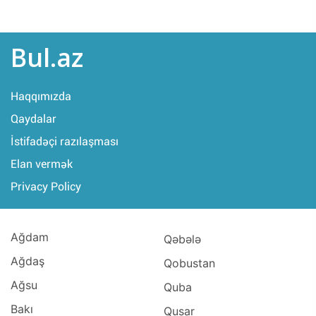
Bul.az
Haqqımızda
Qaydalar
İstifadəçi razılaşması
Elan vermək
Privacy Policy
Ağdam
Qəbələ
Ağdaş
Qobustan
Ağsu
Quba
Bakı
Qusar