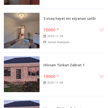
3 otaq heyet evi esyanan satllr
70000
m
2025-11-18
kamal Atakisyev
Hövsan Türkan Zabrat 1
19000
m
2025-11-09