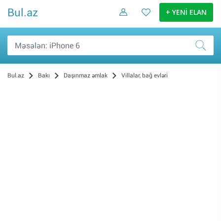
Bul.az
+ YENİ ELAN
Bul.az
Bakı
Daşınmaz əmlak
Villalar, bağ evləri
Satış (650)
Kirayə (66)
Alış (4)
İcarə (2)
Bakı (722)