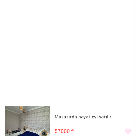
Masazirda həyət evi satılır
57000
m