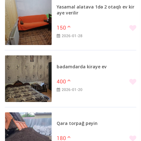
Yasamal alatava 1də 2 otaqlı ev kir
aye verilir
150
m
2026-01-28
badamdarda kiraye ev
400
m
2026-01-20
Qara torpağ peyin
180
m