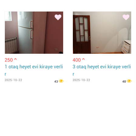
250
400
m
m
1 otaq heyet evi kiraye verli
3 otaq heyet evi kiraye verli
r
r
2025-10-22
2025-10-22
43
48