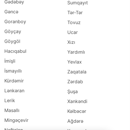
Gədəbəy
Sumqayıt
Gəncə
Tər-Tər
Goranboy
Tovuz
Göyçay
Ucar
Göygöl
Xızı
Hacıqabul
Yardımlı
İmişli
Yevlax
İsmayıllı
Zaqatala
Kürdəmir
Zərdab
Lənkəran
Şuşa
Lerik
Xankəndi
Masallı
Kəlbəcər
Mingəçevir
Ağdərə
Naftalan