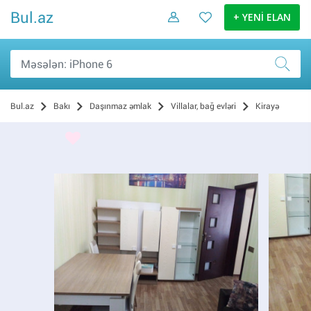
Bul.az
+ YENİ ELAN
Bul.az
Bakı
Daşınmaz əmlak
Villalar, bağ evləri
Kirayə