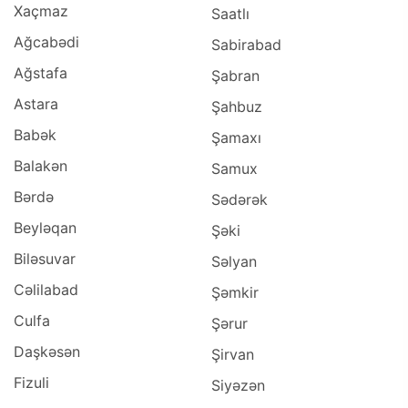
Xaçmaz
Saatlı
Ağcabədi
Sabirabad
Ağstafa
Şabran
Astara
Şahbuz
Babək
Şamaxı
Balakən
Samux
Bərdə
Sədərək
Beyləqan
Şəki
Biləsuvar
Səlyan
Cəlilabad
Şəmkir
Culfa
Şərur
Daşkəsən
Şirvan
Fizuli
Siyəzən