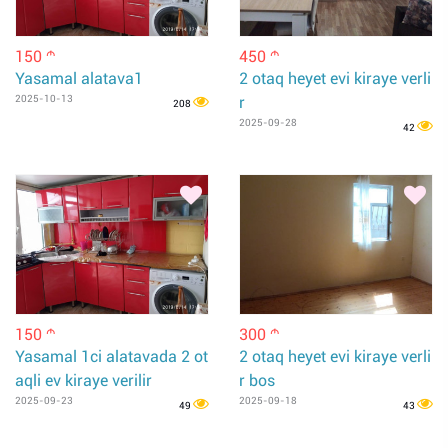
150
450
m
m
Yasamal alatava1
2 otaq heyet evi kiraye verli
2025-10-13
r
208
2025-09-28
42
150
300
m
m
Yasamal 1ci alatavada 2 ot
2 otaq heyet evi kiraye verli
aqli ev kiraye verilir
r bos
2025-09-23
2025-09-18
49
43