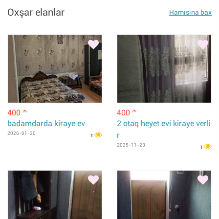
Oxşar elanlar
Hamısına bax
400
400
m
m
badamdarda kiraye ev
2 otaq heyet evi kiraye verli
2026-01-20
r
1
2025-11-23
1