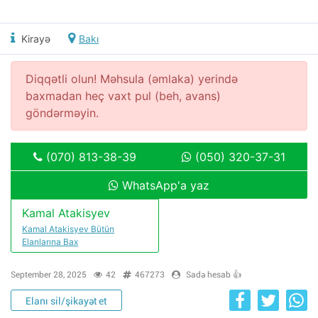
Kirayə
Bakı
Diqqətli olun! Məhsula (əmlaka) yerində
baxmadan heç vaxt pul (beh, avans)
göndərməyin.
(070) 813-38-39
(050) 320-37-31
WhatsApp'a yaz
Kamal Atakisyev
Kamal Atakisyev Bütün
Elanlarına Bax
September 28, 2025
42
467273
Sadə hesab 👍
Elanı sil/şikayət et