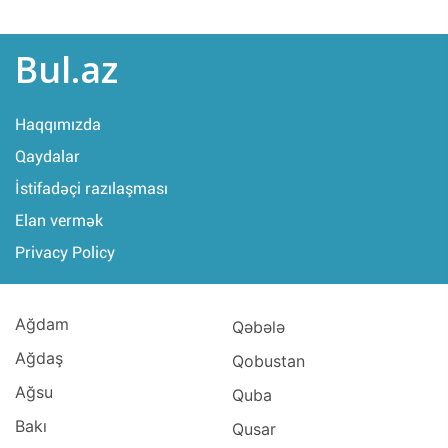
Bul.az
Haqqımızda
Qaydalar
İstifadəçi razılaşması
Elan vermək
Privacy Policy
Ağdam
Qəbələ
Ağdaş
Qobustan
Ağsu
Quba
Bakı
Qusar