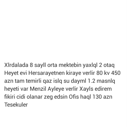
Xlrdalada 8 sayll orta mektebin yaxlql 2 otaq
Heyet evi Hersarayetnen kiraye verlir 80 kv 450
azn tam temirli qaz islq su dayml 1.2 masnlq
heyeti var Menzil Ayleye verlir Xayls edirem
fikiri cidi olanar zeg edsin Ofis haql 130 azn
Tesekuler