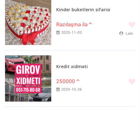
Kinder buketlerin sifarisi
Razılaşma ilə
m
2025-11-03
Lale
Kredit xidməti
250000
m
2025-10-26