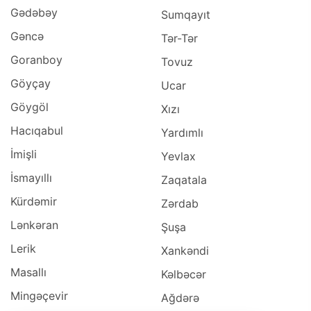
Gədəbəy
Sumqayıt
Gəncə
Tər-Tər
Goranboy
Tovuz
Göyçay
Ucar
Göygöl
Xızı
Hacıqabul
Yardımlı
İmişli
Yevlax
İsmayıllı
Zaqatala
Kürdəmir
Zərdab
Lənkəran
Şuşa
Lerik
Xankəndi
Masallı
Kəlbəcər
Mingəçevir
Ağdərə