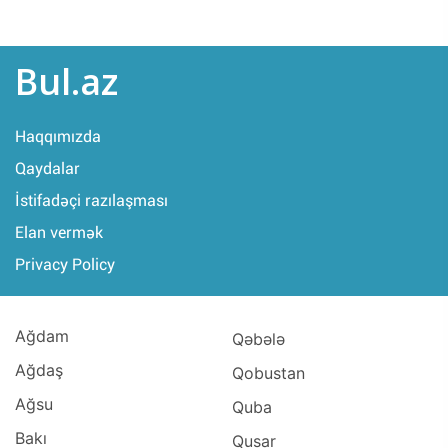
Bul.az
Haqqımızda
Qaydalar
İstifadəçi razılaşması
Elan vermək
Privacy Policy
Ağdam
Qəbələ
Ağdaş
Qobustan
Ağsu
Quba
Bakı
Qusar