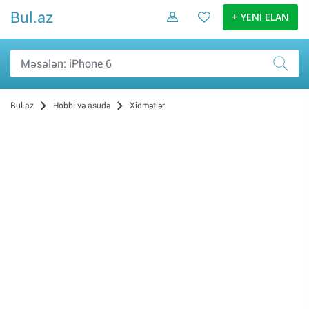
Bul.az
+ YENİ ELAN
Bul.az
Hobbi və asudə
Xidmətlər
Digər (238)
Avadanlıqların quraşdırılması (46)
Reklam və dizayn (20)
Təmir və tikinti (17)
İT (12)
Texnika təmiri (5)
Avadanlığın icarəsi (2)