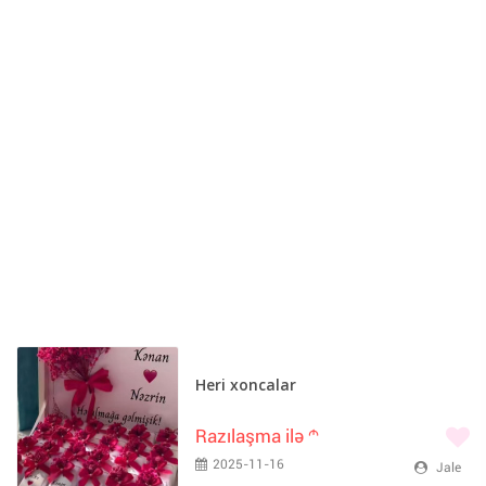
Heri xoncalar
Razılaşma ilə
m
2025-11-16
Jale