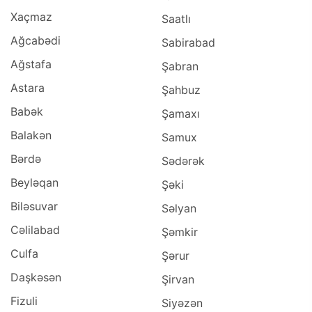
Xaçmaz
Saatlı
Ağcabədi
Sabirabad
Ağstafa
Şabran
Astara
Şahbuz
Babək
Şamaxı
Balakən
Samux
Bərdə
Sədərək
Beyləqan
Şəki
Biləsuvar
Səlyan
Cəlilabad
Şəmkir
Culfa
Şərur
Daşkəsən
Şirvan
Fizuli
Siyəzən