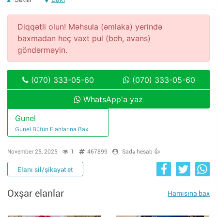
Diqqətli olun! Məhsula (əmlaka) yerində
baxmadan heç vaxt pul (beh, avans)
göndərməyin.
(070) 333-05-60
(070) 333-05-60
WhatsApp'a yaz
Gunel
Gunel Bütün Elanlarına Bax
November 25, 2025
1
467899
Sadə hesab 👍
Elanı sil/şikayət et
Oxşar elanlar
Hamısına bax