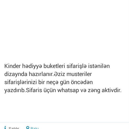
Kinder hədiyyə buketleri sifarişlə istənilən
dizaynda hazırlanır.Əziz musteriler
sifarişlərinizi bir neçə gün öncədən
yazdırıb.Sifaris üçün whatsap və zəng aktivdir.
Satılır
Bakı