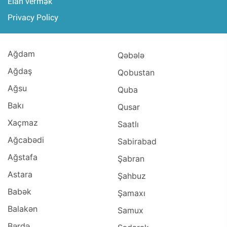
Elan vermək
Privacy Policy
Ağdam
Qəbələ
Ağdaş
Qobustan
Ağsu
Quba
Bakı
Qusar
Xaçmaz
Saatlı
Ağcabədi
Sabirabad
Ağstafa
Şabran
Astara
Şahbuz
Babək
Şamaxı
Balakən
Samux
Bərdə