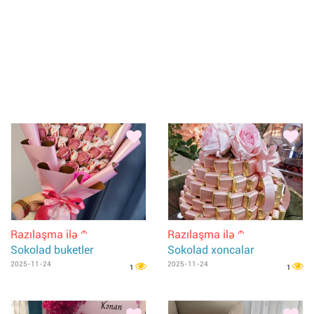
Razılaşma ilə
Razılaşma ilə
m
m
Sokolad buketler
Sokolad xoncalar
2025-11-24
2025-11-24
1
1