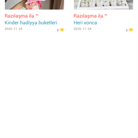
Razılaşma ilə
Razılaşma ilə
m
m
Kinder hədiyyə buketleri
Heri xonca
2025-11-25
2025-11-24
1
1