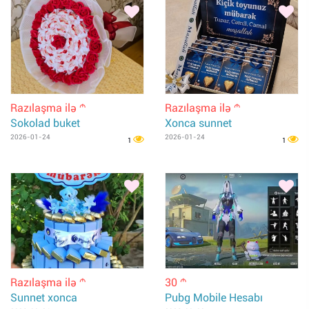
Razılaşma ilə
Razılaşma ilə
m
m
Sokolad buket
Xonca sunnet
2026-01-24
2026-01-24
1
1
Razılaşma ilə
30
m
m
Sunnet xonca
Pubg Mobile Hesabı