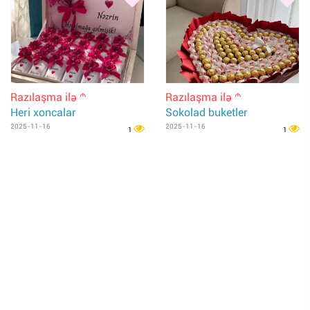
Razılaşma ilə
Razılaşma ilə
m
m
Heri xoncalar
Sokolad buketler
2025-11-16
2025-11-16
1
1