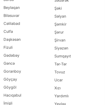
Sədərək
Beyləqan
Şəki
Biləsuvar
Səlyan
Cəlilabad
Şəmkir
Culfa
Şərur
Daşkəsən
Şirvan
Fizuli
Siyəzən
Gədəbəy
Sumqayıt
Gəncə
Tər-Tər
Goranboy
Tovuz
Göyçay
Ucar
Göygöl
Xızı
Hacıqabul
Yardımlı
İmişli
Yevlax