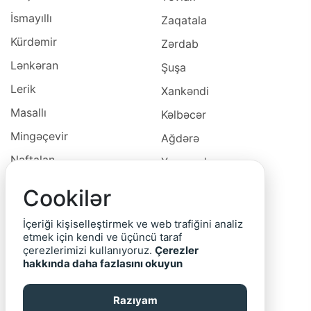
İsmayıllı
Zaqatala
Kürdəmir
Zərdab
Lənkəran
Şuşa
Lerik
Xankəndi
Masallı
Kəlbəcər
Mingəçevir
Ağdərə
Naftalan
Xocavəd
Naxçivan
Xocalı
Cookilər
Neftçala
Laçın
İçeriği kişiselleştirmek ve web trafiğini analiz
Oğuz
Cəbrayıl
etmek için kendi ve üçüncü taraf
çerezlerimizi kullanıyoruz.
Çerezler
Ordubad
Qubadlı
hakkında daha fazlasını okuyun
Qax
Zəngilan
Razıyam
Qazax