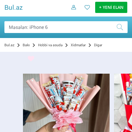
Bul.az
+ YENİ ELAN
Bul.az
Bakı
Hobbi və asudə
Xidmətlər
Digər