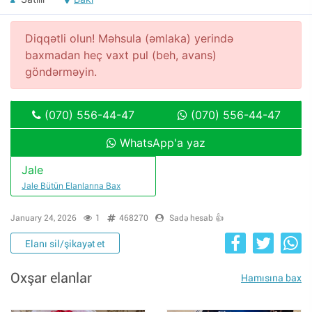
Diqqətli olun! Məhsula (əmlaka) yerində
baxmadan heç vaxt pul (beh, avans)
göndərməyin.
(070) 556-44-47
(070) 556-44-47
WhatsApp'a yaz
Jale
Jale Bütün Elanlarına Bax
January 24, 2026
1
468270
Sadə hesab 👍
Elanı sil/şikayət et
Oxşar elanlar
Hamısına bax