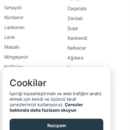
İsmayıllı
Zaqatala
Kürdəmir
Zərdab
Lənkəran
Şuşa
Lerik
Xankəndi
Masallı
Kəlbəcər
Mingəçevir
Ağdərə
Naftalan
Xocavəd
Naxçivan
Xocalı
Cookilər
Neftçala
Laçın
İçeriği kişiselleştirmek ve web trafiğini analiz
Oğuz
Cəbrayıl
etmek için kendi ve üçüncü taraf
çerezlerimizi kullanıyoruz.
Çerezler
Ordubad
Qubadlı
hakkında daha fazlasını okuyun
Qax
Zəngilan
Razıyam
Qazax