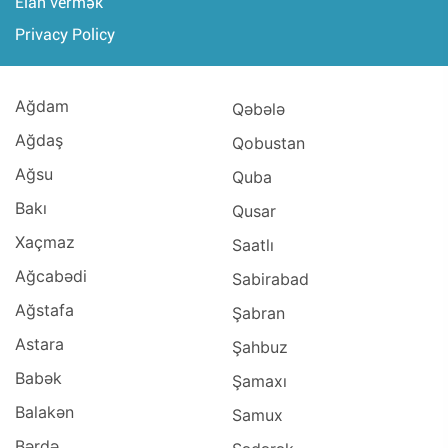
Elan vermək
Privacy Policy
Ağdam
Qəbələ
Ağdaş
Qobustan
Ağsu
Quba
Bakı
Qusar
Xaçmaz
Saatlı
Ağcabədi
Sabirabad
Ağstafa
Şabran
Astara
Şahbuz
Babək
Şamaxı
Balakən
Samux
Bərdə