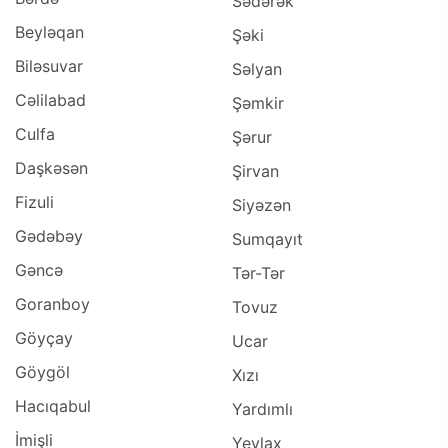
Sədərək
Beyləqan
Şəki
Biləsuvar
Səlyan
Cəlilabad
Şəmkir
Culfa
Şərur
Daşkəsən
Şirvan
Fizuli
Siyəzən
Gədəbəy
Sumqayıt
Gəncə
Tər-Tər
Goranboy
Tovuz
Göyçay
Ucar
Göygöl
Xızı
Hacıqabul
Yardımlı
İmişli
Yevlax