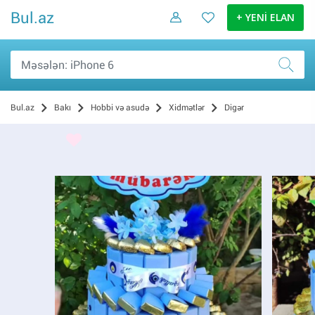
Bul.az
+ YENİ ELAN
Bul.az
Bakı
Hobbi və asudə
Xidmətlər
Digər