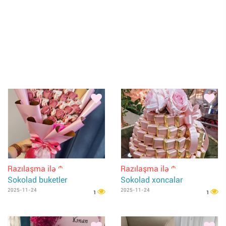
Razılaşma ilə
Razılaşma ilə
m
m
Sokolad buketler
Sokolad xoncalar
2025-11-24
2025-11-24
1
1