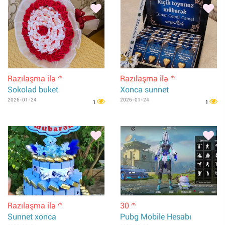
Razılaşma ilə
Razılaşma ilə
m
m
Sokolad buket
Xonca sunnet
2026-01-24
2026-01-24
1
1
Razılaşma ilə
30
m
m
Sunnet xonca
Pubg Mobile Hesabı