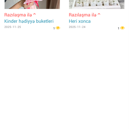
Razılaşma ilə
Razılaşma ilə
m
m
Kinder hədiyyə buketleri
Heri xonca
2025-11-25
2025-11-24
1
1