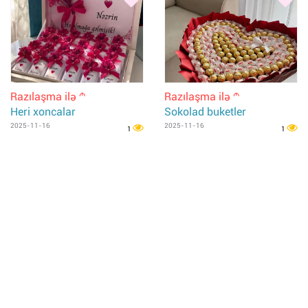
Razılaşma ilə
Razılaşma ilə
m
m
Heri xoncalar
Sokolad buketler
2025-11-16
2025-11-16
1
1