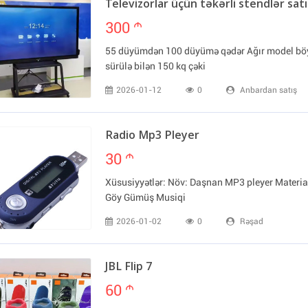
Televizorlar üçün təkərli stendlər satıl
300
m
55 düyümdən 100 düyümə qədər Ağır model böyü
sürülə bilən 150 kq çəki
2026-01-12
0
Anbardan satış
Radio Mp3 Pleyer
30
m
Xüsusiyyətlər: Növ: Daşnan MP3 pleyer Material
Göy Gümüş Musiqi
2026-01-02
0
Rəşad
JBL Flip 7
60
m