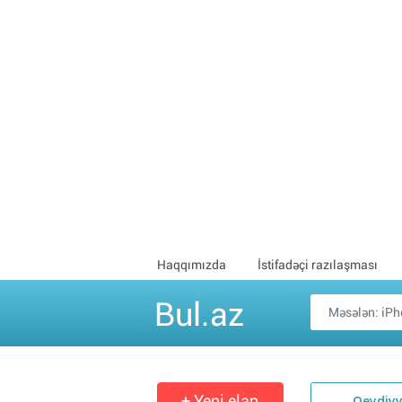
Haqqımızda
İstifadəçi razılaşması
Bul.az
+ Yeni elan