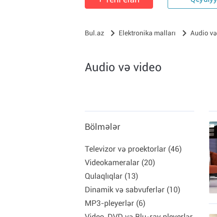
Qeydiy
Bul.az
Elektronika malları
Audio və
Audio və video
Bölmələr
Televizor və proektorlar (46)
Videokameralar (20)
Qulaqlıqlar (13)
Dinamik və sabvuferlər (10)
MP3-pleyerlər (6)
Video, DVD və Blu-ray pleyerlər