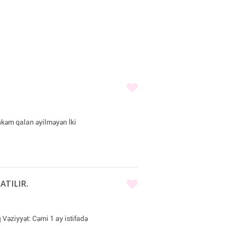
hkəm qalan əyilməyən İki
SATILIR.
əziyyət: Cəmi 1 ay istifadə