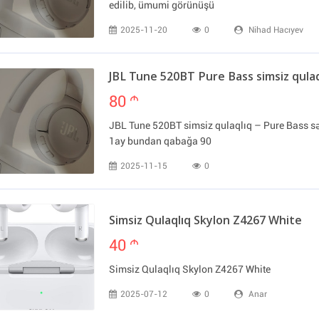
edilib, ümumi görünüşü
2025-11-20
0
Nihad Hacıyev
JBL Tune 520BT Pure Bass simsiz qulaq
80
m
JBL Tune 520BT simsiz qulaqlıq – Pure Bass sə
1ay bundan qabağa 90
2025-11-15
0
Simsiz Qulaqlıq Skylon Z4267 White
40
m
Simsiz Qulaqlıq Skylon Z4267 White
2025-07-12
0
Anar