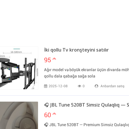
İki qollu Tv kronşteyini satılır
95
m
Ağır model və böyük ekranlar üçün divarda mö
qollu dala qabağa sağa sola
2025-12-08
0
Anbardan satış
🎧 JBL Tune 520BT Simsiz Qulaqlıq — 
60
m
🎧 JBL Tune 520BT — Premium Simsiz Qulaqlıq V