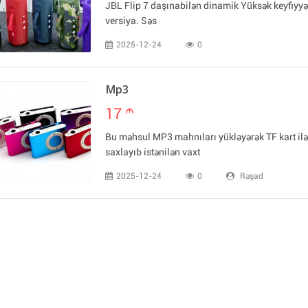
JBL Flip 7 daşınabilən dinamik Yüksək keyfiyyə
versiya. Səs
2025-12-24
0
Mp3
17
m
Bu məhsul MP3 mahnıları yükləyərək TF kart ilə
saxlayıb istənilən vaxt
2025-12-24
0
Rəşad