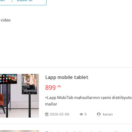
yat
Daxil ol
 video
Lapp mobile tablet
899
m
*Lapp MobiTab məhsullarının rəsmi distribyutor
mallar
2026-02-09
0
kanan