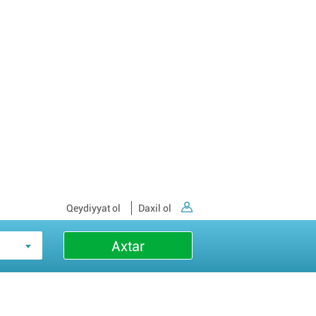
Qeydiyyat ol
Daxil ol
Axtar