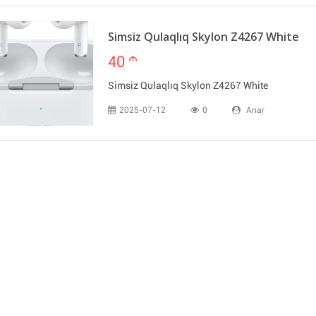
Simsiz Qulaqlıq Skylon Z4267 White
40
m
Simsiz Qulaqlıq Skylon Z4267 White
2025-07-12
0
Anar