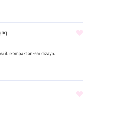
lıq
si ilə kompakt on-ear dizayn.