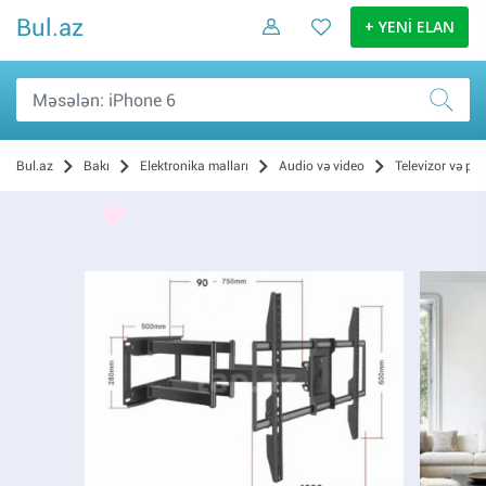
Bul.az
+ YENİ ELAN
Bul.az
Bakı
Elektronika malları
Audio və video
Televizor və pro