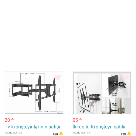
20
65
m
m
Tv kronşteyinlərinin satışı
İki qollu Kronşteyn satılır
2025-02-25
2025-02-22
160
128