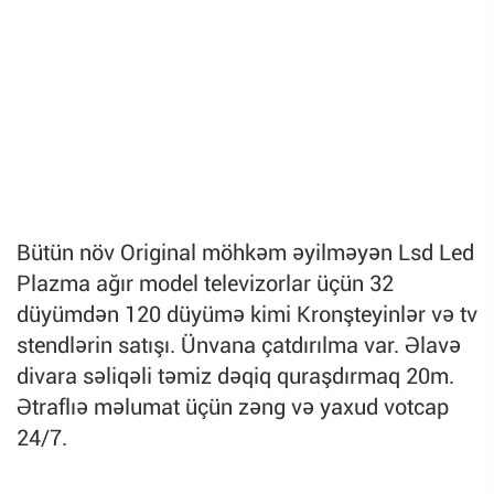
Bütün növ Original möhkəm əyilməyən Lsd Led
Plazma ağır model televizorlar üçün 32
düyümdən 120 düyümə kimi Kronşteyinlər və tv
stendlərin satışı. Ünvana çatdırılma var. Əlavə
divara səliqəli təmiz dəqiq quraşdırmaq 20m.
Ətraflıə məlumat üçün zəng və yaxud votcap
24/7.