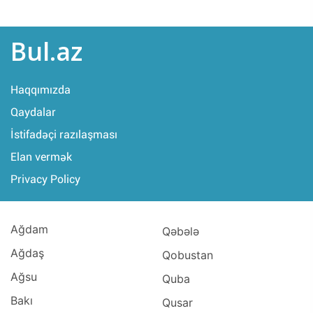
Bul.az
Haqqımızda
Qaydalar
İstifadəçi razılaşması
Elan vermək
Privacy Policy
Ağdam
Qəbələ
Ağdaş
Qobustan
Ağsu
Quba
Bakı
Qusar