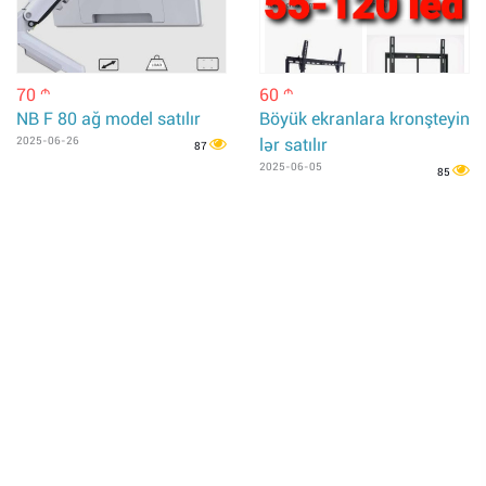
70
60
m
m
NB F 80 ağ model satılır
Böyük ekranlara kronşteyin
2025-06-26
lər satılır
87
2025-06-05
85