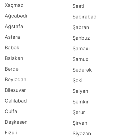
Xaçmaz
Saatlı
Ağcabədi
Sabirabad
Ağstafa
Şabran
Astara
Şahbuz
Babək
Şamaxı
Balakən
Samux
Bərdə
Sədərək
Beyləqan
Şəki
Biləsuvar
Səlyan
Cəlilabad
Şəmkir
Culfa
Şərur
Daşkəsən
Şirvan
Fizuli
Siyəzən