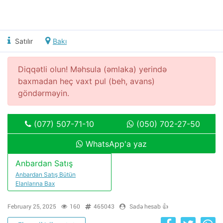
Satılır
Bakı
Diqqətli olun! Məhsula (əmlaka) yerində
baxmadan heç vaxt pul (beh, avans)
göndərməyin.
(077) 507-71-10
(050) 702-27-50
WhatsApp'a yaz
Anbardan Satış
Anbardan Satış Bütün
Elanlarına Bax
February 25, 2025
160
465043
Sadə hesab 👍