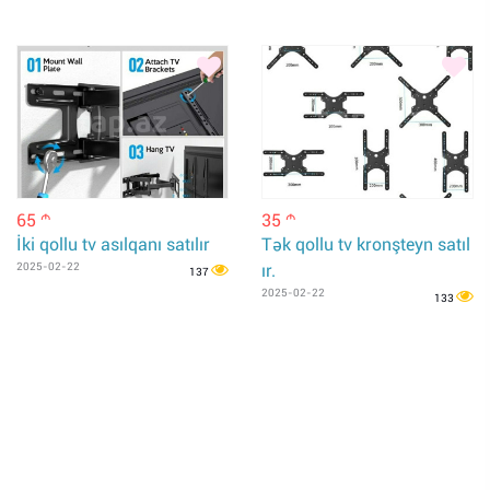
65
35
m
m
İki qollu tv asılqanı satılır
Tək qollu tv kronşteyn satıl
2025-02-22
ır.
137
2025-02-22
133