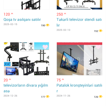
120
250
m
m
Qoşa tv asılqanı satılır
Təkərli televizor stendi satı
2025-02-15
lır
190
2025-02-13
152
20
75
m
m
televizorların divara yığılm
Patalok kronşteyinləri satılı
asə
r
2024-12-26
2024-11-26
177
126