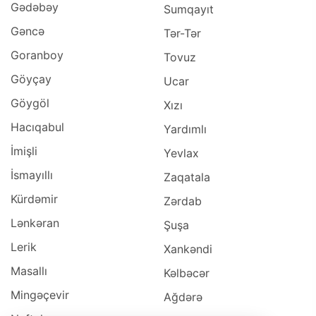
Gədəbəy
Sumqayıt
Gəncə
Tər-Tər
Goranboy
Tovuz
Göyçay
Ucar
Göygöl
Xızı
Hacıqabul
Yardımlı
İmişli
Yevlax
İsmayıllı
Zaqatala
Kürdəmir
Zərdab
Lənkəran
Şuşa
Lerik
Xankəndi
Masallı
Kəlbəcər
Mingəçevir
Ağdərə