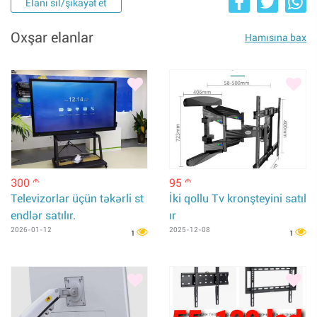
Elanı sil/şikayət et
Oxşar elanlar
Hamısına bax
300
95
m
m
Televizorlar üçün təkərli st
İki qollu Tv kronşteyini satıl
endlər satılır.
ır
2026-01-12
2025-12-08
1
1