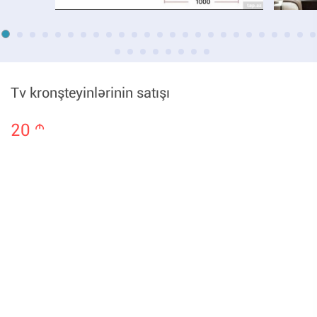
Tv kronşteyinlərinin satışı
20
m