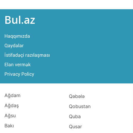
Bul.az
Haqqımızda
Qaydalar
İstifadəçi razılaşması
Elan vermək
Privacy Policy
Ağdam
Qəbələ
Ağdaş
Qobustan
Ağsu
Quba
Bakı
Qusar