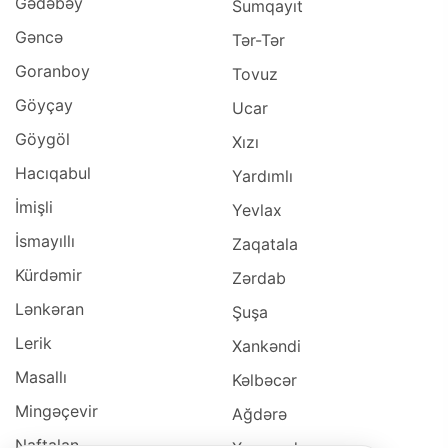
Gədəbəy
Sumqayıt
Gəncə
Tər-Tər
Goranboy
Tovuz
Göyçay
Ucar
Göygöl
Xızı
Hacıqabul
Yardımlı
İmişli
Yevlax
İsmayıllı
Zaqatala
Kürdəmir
Zərdab
Lənkəran
Şuşa
Lerik
Xankəndi
Masallı
Kəlbəcər
Mingəçevir
Ağdərə
Naftalan
Xocavəd