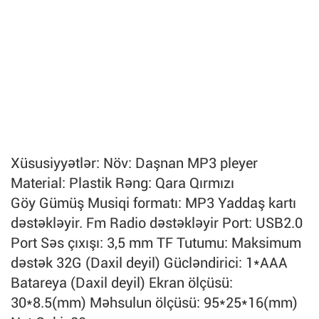
Xüsusiyyətlər: Növ: Daşnan MP3 pleyer
Material: Plastik Rəng: Qara Qırmızı
Göy Gümüş Musiqi formatı: MP3 Yaddaş kartı
dəstəkləyir. Fm Radio dəstəkləyir Port: USB2.0
Port Səs çıxışı: 3,5 mm TF Tutumu: Maksimum
dəstək 32G (Daxil deyil) Gücləndirici: 1*AAA
Batareya (Daxil deyil) Ekran ölçüsü:
30*8.5(mm) Məhsulun ölçüsü: 95*25*16(mm)