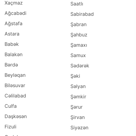
Xaçmaz
Saatlı
Ağcabədi
Sabirabad
Ağstafa
Şabran
Astara
Şahbuz
Babək
Şamaxı
Balakən
Samux
Bərdə
Sədərək
Beyləqan
Şəki
Biləsuvar
Səlyan
Cəlilabad
Şəmkir
Culfa
Şərur
Daşkəsən
Şirvan
Fizuli
Siyəzən