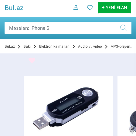
Bul.az
+ YENİ ELAN
Bul.az
Bakı
Elektronika malları
Audio və video
MP3-pleyerlər