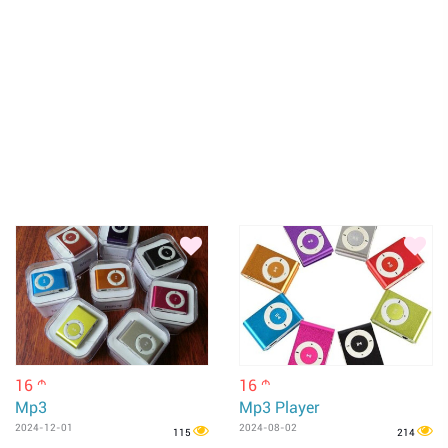
16
16
m
m
Mp3
Mp3 Player
2024-12-01
2024-08-02
115
214