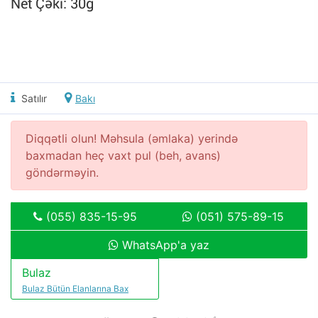
Net Çəki: 30g
Satılır
Bakı
Diqqətli olun! Məhsula (əmlaka) yerində
baxmadan heç vaxt pul (beh, avans)
göndərməyin.
(055) 835-15-95
(051) 575-89-15
WhatsApp'a yaz
Bulaz
Bulaz Bütün Elanlarına Bax