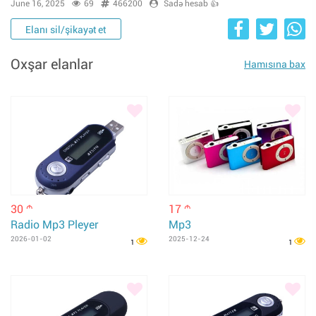
June 16, 2025
69
466200
Sadə hesab 👍
Elanı sil/şikayət et
Oxşar elanlar
Hamısına bax
30
17
m
m
Radio Mp3 Pleyer
Mp3
2026-01-02
2025-12-24
1
1