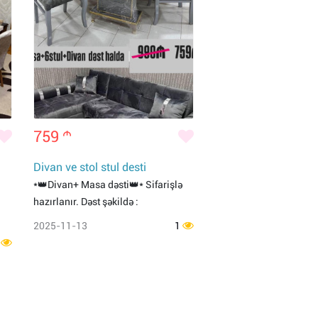
759
m
Divan ve stol stul desti
*👑Divan+ Masa dəsti👑* Sifarişlə
hazırlanır. Dəst şəkildə :
2025-11-13
1
1