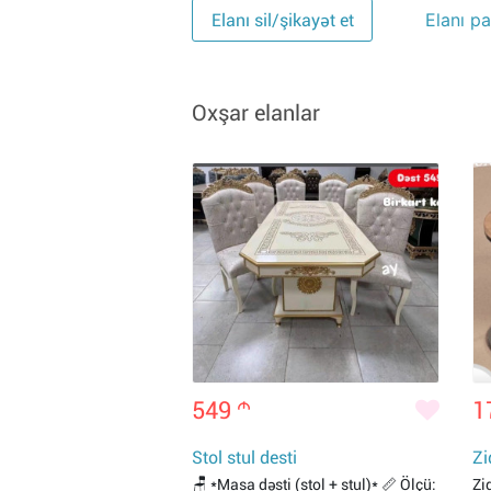
Elanı pa
Elanı sil/şikayət et
Oxşar elanlar
549
m
1
Stol stul desti
Zi
🪑 *Masa dəsti (stol + stul)* 📏 Ölçü:
Zi