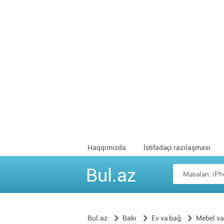
Haqqımızda
İstifadəçi razılaşması
Bul.az
Bul.az
Bakı
Ev və bağ
Mebel və 