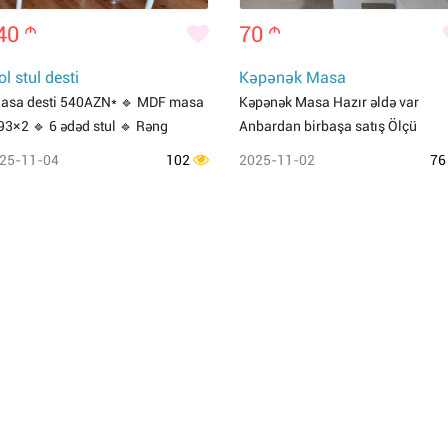
40
m
70
m
ol stul desti
Kəpənək Masa
asa desti 540AZN* 🔹 MDF masa
Kəpənək Masa Hazır əldə var
93×2 🔹 6 ədəd stul 🔹 Rəng
Anbardan birbaşa satış Ölçü
25-11-04
102
2025-11-02
7