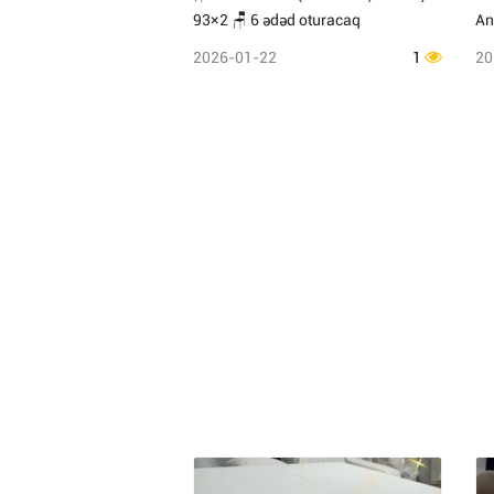
93×2 🪑 6 ədəd oturacaq
An
2026-01-22
1
20