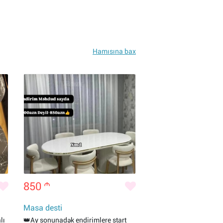
Hamısına bax
850
m
Masa desti
lı
👑Ay sonunadək endirimlere start