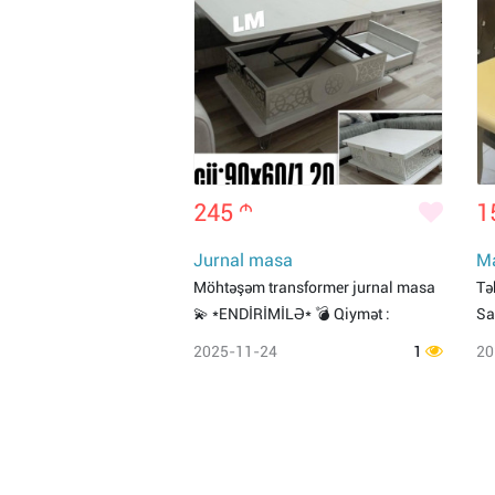
245
m
1
Jurnal masa
Ma
Möhtəşəm transformer jurnal masa
Tə
💫 *ENDİRİMİLƏ* 💣 Qiymət :
Sa
2025-11-24
1
20