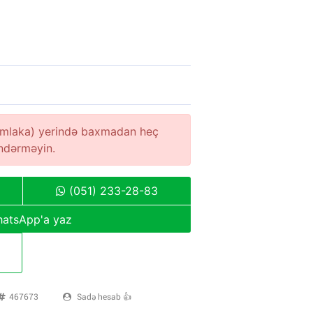
(əmlaka) yerində baxmadan heç
öndərməyin.
(051) 233-28-83
atsApp'a yaz
467673
Sadə hesab 👍