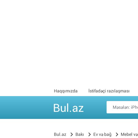
Haqqımızda
İstifadəçi razılaşması
Bul.az
Bul.az
Bakı
Ev və bağ
Mebel və 