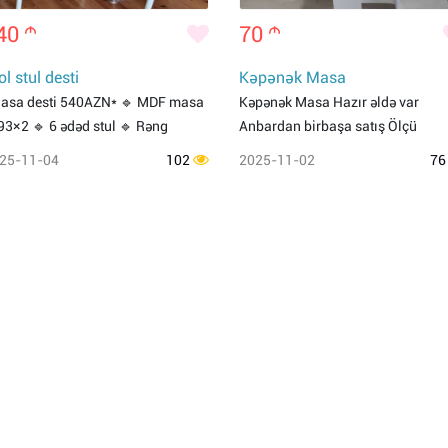
40
m
70
m
ol stul desti
Kəpənək Masa
asa desti 540AZN* 🔹 MDF masa
Kəpənək Masa Hazır əldə var
93×2 🔹 6 ədəd stul 🔹 Rəng
Anbardan birbaşa satış Ölçü
25-11-04
102
2025-11-02
7