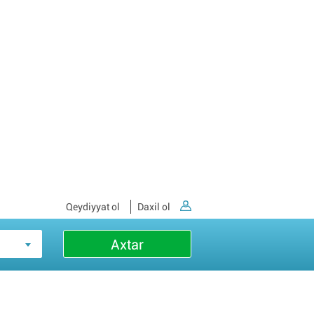
Qeydiyyat ol
Daxil ol
Axtar