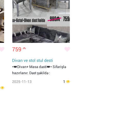
759
m
Divan ve stol stul desti
*👑Divan+ Masa dəsti👑* Sifarişlə
hazırlanır. Dəst şəkildə :
2025-11-13
1
1