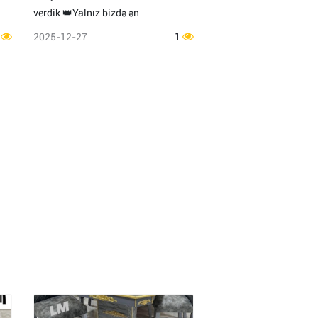
verdik 👑Yalnız bizdə ən
1
2025-12-27
1