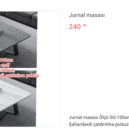
Jurnal masası
240
m
Jurnal masası Ölçü 50/100s
Şəhərdaxili çatdırılma pulsuz