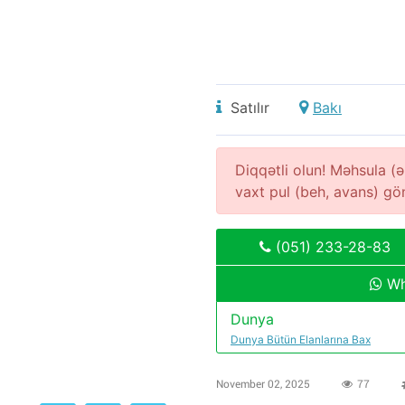
Satılır
Bakı
Diqqətli olun! Məhsula 
vaxt pul (beh, avans) g
(051) 233-28-83
Wh
Dunya
Dunya Bütün Elanlarına Bax
November 02, 2025
77