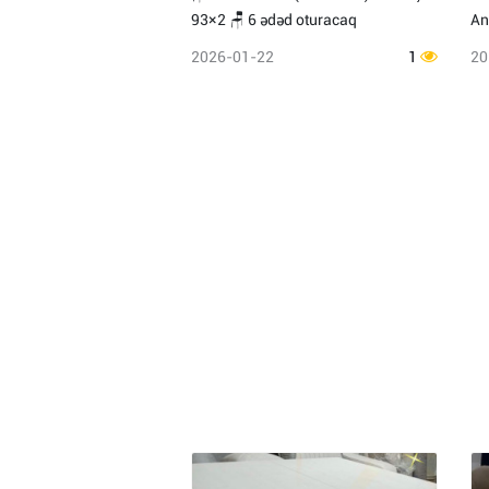
93×2 🪑 6 ədəd oturacaq
An
2026-01-22
1
20