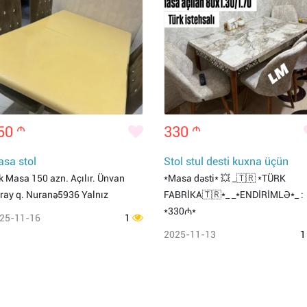
50
m
330
m
sa stol
Stol stul desti kuxna üçün
k Masa 150 azn. Açılır. Ünvan
*Masa dəsti* 💥 _🇹🇷 *TÜRK
ray q. Nuranə5936 Yalnız
FABRİKA🇹🇷*_ _*ENDİRİMLƏ*_ :
*330₼*
25-11-16
1
2025-11-13