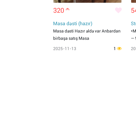
320
m
5
Masa dəsti (hazır)
St
Masa dəsti Hazır əldə var Anbardan
*M
birbaşa satış Masa
— 
2025-11-13
1
20