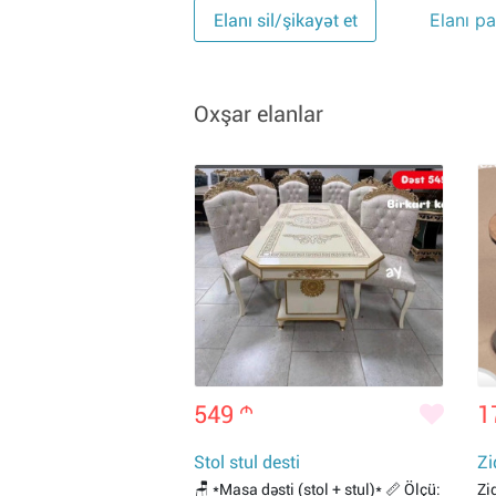
Elanı pa
Elanı sil/şikayət et
Oxşar elanlar
549
m
1
Stol stul desti
Zi
🪑 *Masa dəsti (stol + stul)* 📏 Ölçü:
Zi