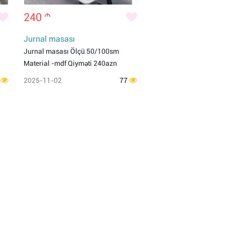
240
m
Jurnal masası
Jurnal masası Ölçü 50/100sm
Material -mdf Qiyməti 240azn
6
2025-11-02
77