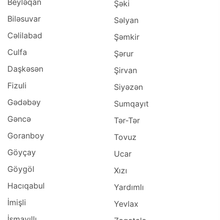
Beyləqan
Şəki
Biləsuvar
Səlyan
Cəlilabad
Şəmkir
Culfa
Şərur
Daşkəsən
Şirvan
Fizuli
Siyəzən
Gədəbəy
Sumqayıt
Gəncə
Tər-Tər
Goranboy
Tovuz
Göyçay
Ucar
Göygöl
Xızı
Hacıqabul
Yardımlı
İmişli
Yevlax
İsmayıllı