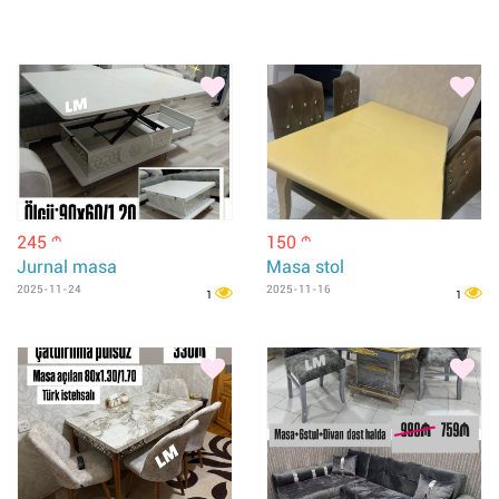
245
150
m
m
Jurnal masa
Masa stol
2025-11-24
2025-11-16
1
1