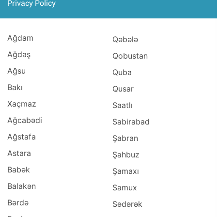
Privacy Policy
Ağdam
Qəbələ
Ağdaş
Qobustan
Ağsu
Quba
Bakı
Qusar
Xaçmaz
Saatlı
Ağcabədi
Sabirabad
Ağstafa
Şabran
Astara
Şahbuz
Babək
Şamaxı
Balakən
Samux
Bərdə
Sədərək