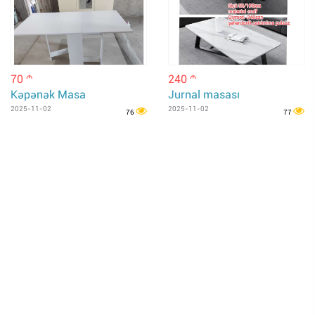
70
240
m
m
Kəpənək Masa
Jurnal masası
2025-11-02
2025-11-02
76
77