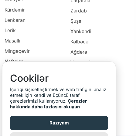
Zaqatala
Kürdəmir
Zərdab
Lənkəran
Şuşa
Lerik
Xankəndi
Masallı
Kəlbəcər
Mingəçevir
Ağdərə
Naftalan
Xocavəd
Naxçivan
Xocalı
Cookilər
Neftçala
Laçın
İçeriği kişiselleştirmek ve web trafiğini analiz
Oğuz
Cəbrayıl
etmek için kendi ve üçüncü taraf
çerezlerimizi kullanıyoruz.
Çerezler
Ordubad
Qubadlı
hakkında daha fazlasını okuyun
Qax
Zəngilan
Razıyam
Qazax