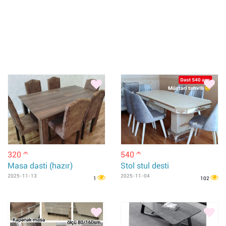
320
540
m
m
Masa dəsti (hazır)
Stol stul desti
2025-11-13
2025-11-04
1
102