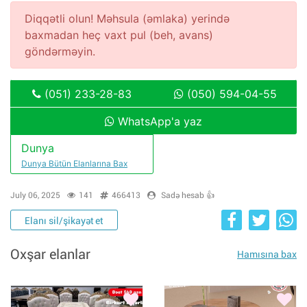
Diqqətli olun! Məhsula (əmlaka) yerində
baxmadan heç vaxt pul (beh, avans)
göndərməyin.
(051) 233-28-83
(050) 594-04-55
WhatsApp'a yaz
Dunya
Dunya Bütün Elanlarına Bax
July 06, 2025
141
466413
Sadə hesab 👍
Elanı sil/şikayət et
Oxşar elanlar
Hamısına bax