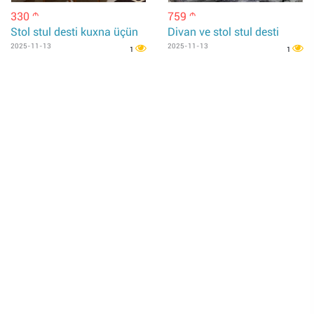
330
759
m
m
Stol stul desti kuxna üçün
Divan ve stol stul desti
2025-11-13
2025-11-13
1
1