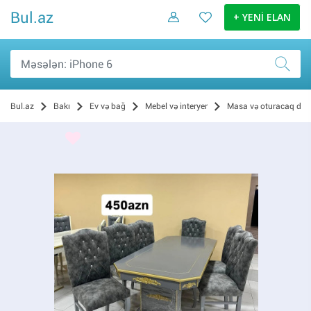
Bul.az
+ YENİ ELAN
Bul.az
Bakı
Ev və bağ
Mebel və interyer
Masa və oturacaq dəst