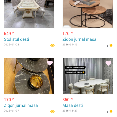
549
170
m
m
Stol stul desti
Ziqon jurnal masa
2026-01-22
2026-01-13
1
1
170
850
m
m
Ziqon jurnal masa
Masa desti
2026-01-07
2025-12-27
1
1