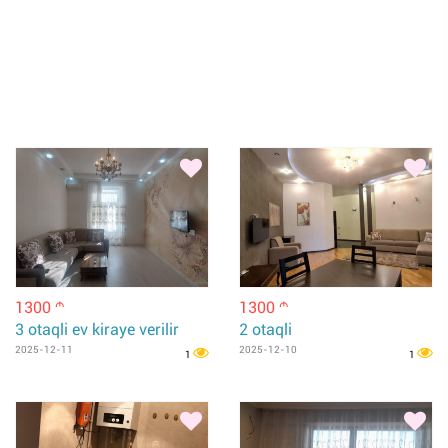
1300
1300
m
m
3 otaqli ev kiraye verilir
2 otaqli
2025-12-11
2025-12-10
1
1