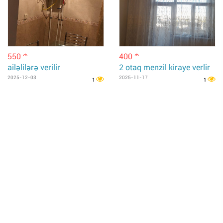
550
400
m
m
ailəlilərə verilir
2 otaq menzil kiraye verlir
2025-12-03
2025-11-17
1
1