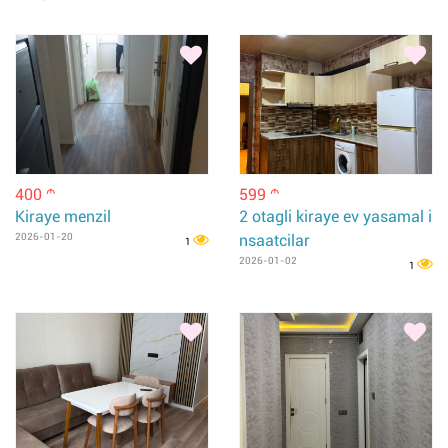
400
599
m
m
Kiraye menzil
2 otagli kiraye ev yasamal i
2026-01-20
nsaatcilar
1
2026-01-02
1