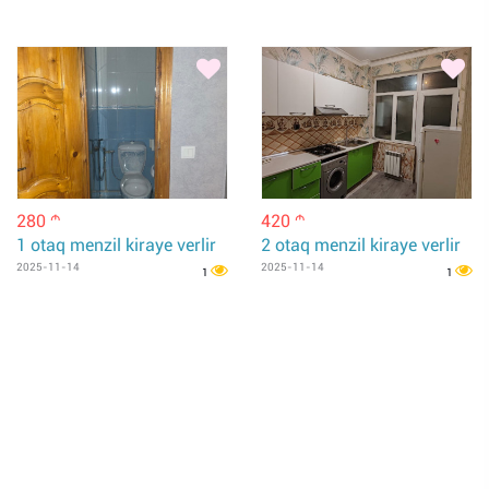
280
420
m
m
1 otaq menzil kiraye verlir
2 otaq menzil kiraye verlir
2025-11-14
2025-11-14
1
1