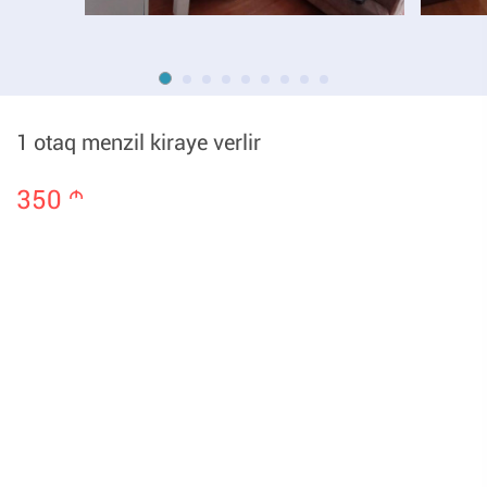
1 otaq menzil kiraye verlir
350
m