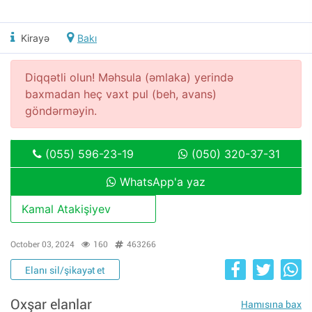
Kirayə
Bakı
Diqqətli olun! Məhsula (əmlaka) yerində
baxmadan heç vaxt pul (beh, avans)
göndərməyin.
(055) 596-23-19
(050) 320-37-31
WhatsApp'a yaz
Kamal Atakişiyev
October 03, 2024
160
463266
Elanı sil/şikayət et
Oxşar elanlar
Hamısına bax