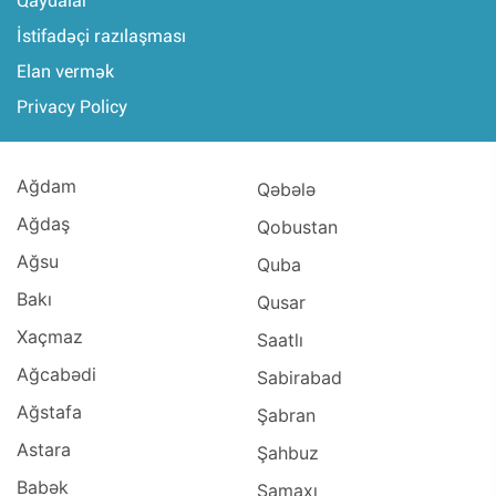
Qaydalar
İstifadəçi razılaşması
Elan vermək
Privacy Policy
Ağdam
Qəbələ
Ağdaş
Qobustan
Ağsu
Quba
Bakı
Qusar
Xaçmaz
Saatlı
Ağcabədi
Sabirabad
Ağstafa
Şabran
Astara
Şahbuz
Babək
Şamaxı