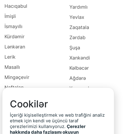
Hacıqabul
Yardımlı
İmişli
Yevlax
İsmayıllı
Zaqatala
Kürdəmir
Zərdab
Lənkəran
Şuşa
Lerik
Xankəndi
Masallı
Kəlbəcər
Mingəçevir
Ağdərə
Naftalan
Xocavəd
Naxçivan
Xocalı
Cookilər
Neftçala
Laçın
İçeriği kişiselleştirmek ve web trafiğini analiz
Oğuz
Cəbrayıl
etmek için kendi ve üçüncü taraf
çerezlerimizi kullanıyoruz.
Çerezler
Ordubad
Qubadlı
hakkında daha fazlasını okuyun