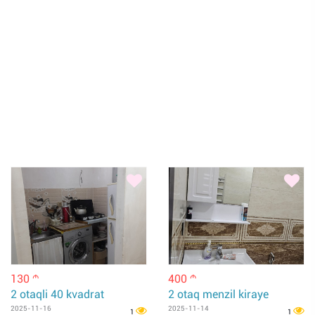
130
400
m
m
2 otaqli 40 kvadrat
2 otaq menzil kiraye
2025-11-16
2025-11-14
1
1