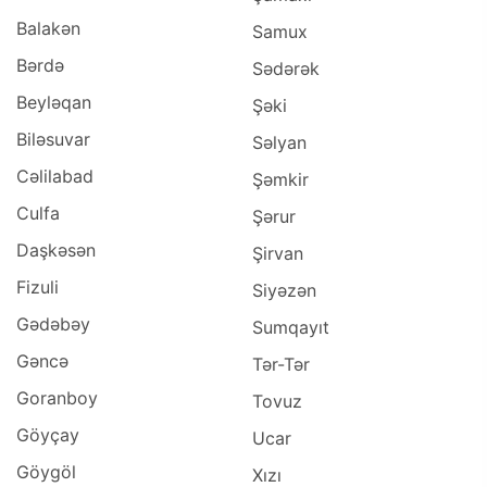
Balakən
Samux
Bərdə
Sədərək
Beyləqan
Şəki
Biləsuvar
Səlyan
Cəlilabad
Şəmkir
Culfa
Şərur
Daşkəsən
Şirvan
Fizuli
Siyəzən
Gədəbəy
Sumqayıt
Gəncə
Tər-Tər
Goranboy
Tovuz
Göyçay
Ucar
Göygöl
Xızı