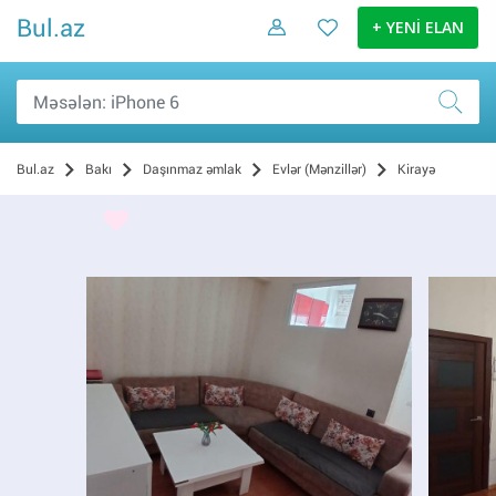
Bul.az
+ YENİ ELAN
Bul.az
Bakı
Daşınmaz əmlak
Evlər (Mənzillər)
Kirayə