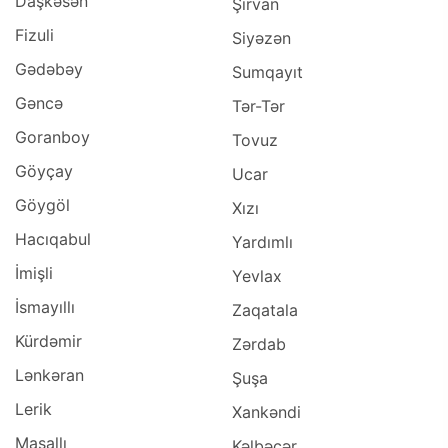
Daşkəsən
Şirvan
Fizuli
Siyəzən
Gədəbəy
Sumqayıt
Gəncə
Tər-Tər
Goranboy
Tovuz
Göyçay
Ucar
Göygöl
Xızı
Hacıqabul
Yardımlı
İmişli
Yevlax
İsmayıllı
Zaqatala
Kürdəmir
Zərdab
Lənkəran
Şuşa
Lerik
Xankəndi
Masallı
Kəlbəcər