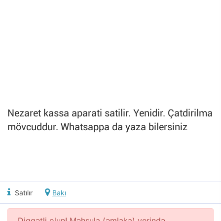
Nezaret kassa aparati satilir. Yenidir. Çatdirilma
mövcuddur. Whatsappa da yaza bilersiniz
Satılır
Bakı
Diqqətli olun! Məhsula (əmlaka) yerində