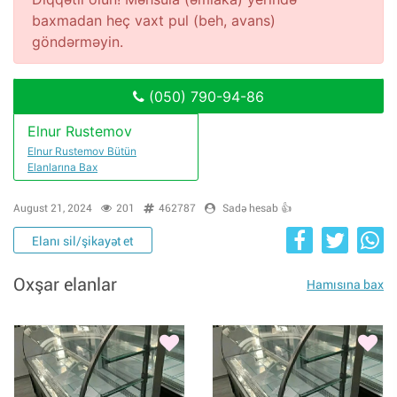
baxmadan heç vaxt pul (beh, avans)
göndərməyin.
(050) 790-94-86
Elnur Rustemov
Elnur Rustemov Bütün
Elanlarına Bax
August 21, 2024
201
462787
Sadə hesab 👍
Elanı sil/şikayət et
Oxşar elanlar
Hamısına bax