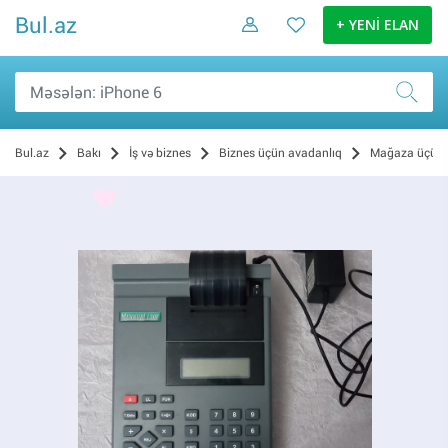
Bul.az
+ YENİ ELAN
Bul.az
Bakı
İş və biznes
Biznes üçün avadanlıq
Mağaza üçün