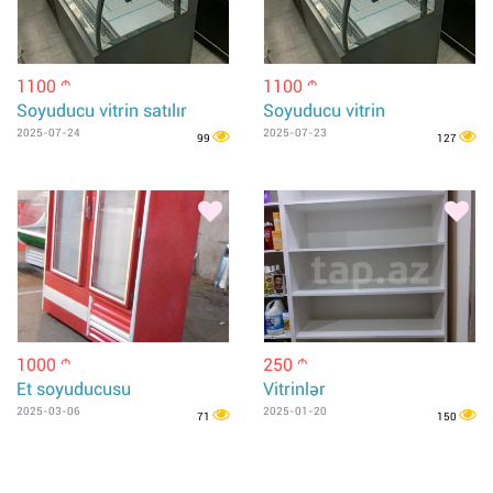
1100
1100
m
m
Soyuducu vitrin satılır
Soyuducu vitrin
2025-07-24
2025-07-23
99
127
1000
250
m
m
Et soyuducusu
Vitrinlər
2025-03-06
2025-01-20
71
150