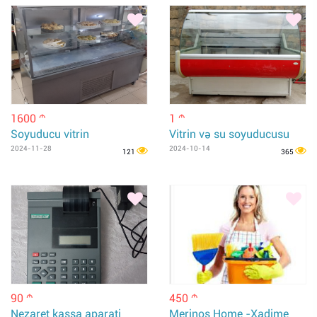
1600
1
m
m
Soyuducu vitrin
Vitrin və su soyuducusu
2024-11-28
2024-10-14
121
365
90
450
m
m
Nezaret kassa aparati
Merinos Home -Xadime