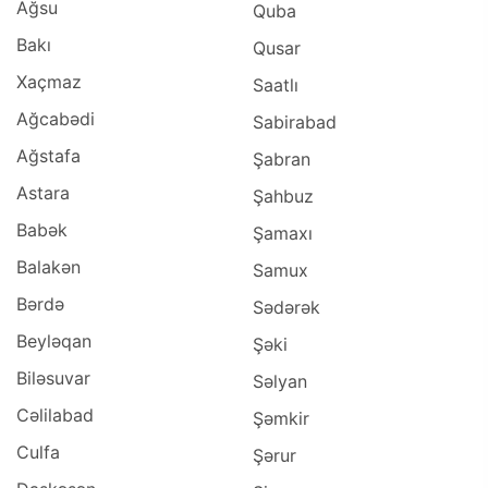
Ağsu
Quba
Bakı
Qusar
Xaçmaz
Saatlı
Ağcabədi
Sabirabad
Ağstafa
Şabran
Astara
Şahbuz
Babək
Şamaxı
Balakən
Samux
Bərdə
Sədərək
Beyləqan
Şəki
Biləsuvar
Səlyan
Cəlilabad
Şəmkir
Culfa
Şərur