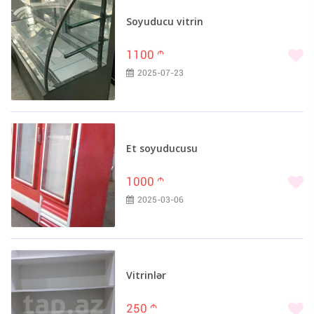
Soyuducu vitrin
1100
m
2025-07-23
Et soyuducusu
1000
m
2025-03-06
Vitrinlər
250
m