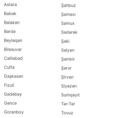
Astara
Şahbuz
Babək
Şamaxı
Balakən
Samux
Bərdə
Sədərək
Beyləqan
Şəki
Biləsuvar
Səlyan
Cəlilabad
Şəmkir
Culfa
Şərur
Daşkəsən
Şirvan
Fizuli
Siyəzən
Gədəbəy
Sumqayıt
Gəncə
Tər-Tər
Goranboy
Tovuz