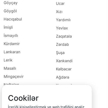
Göyçay
Ucar
Göygöl
Xızı
Hacıqabul
Yardımlı
İmişli
Yevlax
İsmayıllı
Zaqatala
Kürdəmir
Zərdab
Lənkəran
Şuşa
Lerik
Xankəndi
Masallı
Kəlbəcər
Mingəçevir
Ağdərə
Naftalan
Xocavəd
Naxçivan
Xocalı
Cookilər
Neftçala
Laçın
İçeriği kişiselleştirmek ve web trafiğini analiz