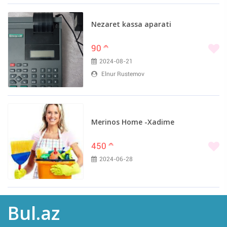
Nezaret kassa aparati
90
m
2024-08-21
Elnur Rustemov
Merinos Home -Xadime
450
m
2024-06-28
Bul.az