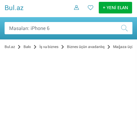
Bul.az
+ YENİ ELAN
Bul.az
Bakı
İş və biznes
Biznes üçün avadanlıq
Mağaza üçün
Restoran üçün (106)
Digər (58)
Sənaye (34)
Ofis üçün (27)
Gözəllik salonu üçün (22)
Mağaza üçün (8)