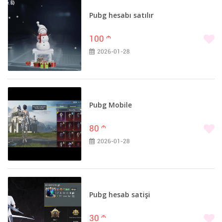
Babək (1)
Bərdə (1)
Pubg hesabı satılır
Cəlilabad (1)
100
m
Göyçay (1)
2026-01-28
Kürdəmir (1)
Masallı (1)
Saatlı (1)
Şərur (1)
Pubg Mobile
Şirvan (1)
Siyəzən (1)
80
m
2026-01-28
Pubg hesab satişi
30
m