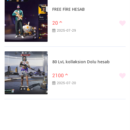
FREE FİRE HESAB
20
m
2025-07-29
80 LvL kolləksion Dolu hesab
2100
m
2025-07-20