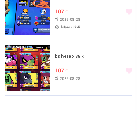
107
m
2025-08-28
İslam şirinli
bs hesab 88 k
107
m
2025-08-28