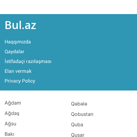
Bul.az
Haqqımızda
Qaydalar
İstifadəçi razılaşması
Elan vermək
Privacy Policy
Ağdam
Qəbələ
Ağdaş
Qobustan
Ağsu
Quba
Bakı
Qusar