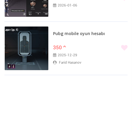
2026-01-06
Pubg mobile oyun hesabı
350
m
2025-12-29
Fərid Həsənov