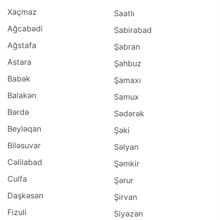
Xaçmaz
Saatlı
Ağcabədi
Sabirabad
Ağstafa
Şabran
Astara
Şahbuz
Babək
Şamaxı
Balakən
Samux
Bərdə
Sədərək
Beyləqan
Şəki
Biləsuvar
Səlyan
Cəlilabad
Şəmkir
Culfa
Şərur
Daşkəsən
Şirvan
Fizuli
Siyəzən