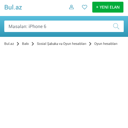
Bul.az
+ YENİ ELAN
Bul.az
Bakı
Sosial Şəbəkə və Oyun hesabları
Oyun hesabları
Oyun hesabları (62)
Sosial şəbəkələrdə səhifələr (2)
Bakı (62)
Sumqayıt (26)
Lənkəran (10)