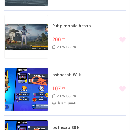
Pubg mobile hesab
200
m
2025-08-28
bsbhesab 88 k
107
m
2025-08-28
İslam şirinli
bs hesab 88 k