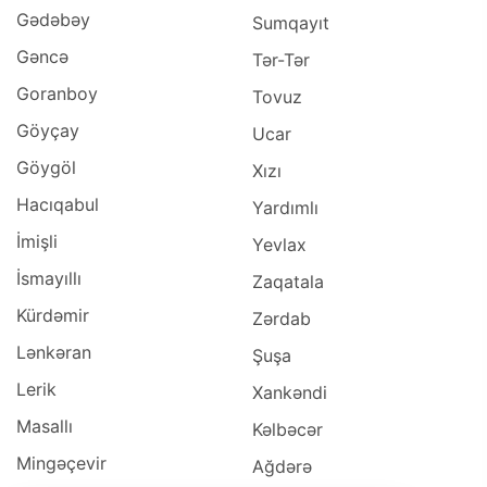
Gədəbəy
Sumqayıt
Gəncə
Tər-Tər
Goranboy
Tovuz
Göyçay
Ucar
Göygöl
Xızı
Hacıqabul
Yardımlı
İmişli
Yevlax
İsmayıllı
Zaqatala
Kürdəmir
Zərdab
Lənkəran
Şuşa
Lerik
Xankəndi
Masallı
Kəlbəcər
Mingəçevir
Ağdərə