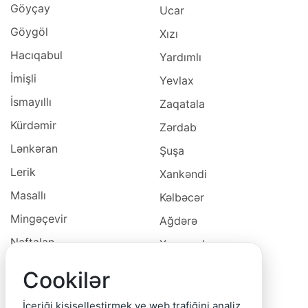
Göyçay
Ucar
Göygöl
Xızı
Hacıqabul
Yardımlı
İmişli
Yevlax
İsmayıllı
Zaqatala
Kürdəmir
Zərdab
Lənkəran
Şuşa
Lerik
Xankəndi
Masallı
Kəlbəcər
Mingəçevir
Ağdərə
Naftalan
Xocavəd
Naxçivan
Xocalı
Cookilər
Neftçala
Laçın
İçeriği kişiselleştirmek ve web trafiğini analiz