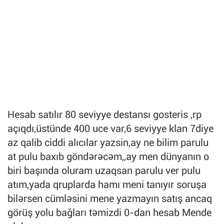
Hesab satılır 80 seviyye destansı gosteris ,rp
açıqdı,üstünde 400 uce var,6 seviyye klan 7diye
az qalib ciddi alıcılar yazsin,ay ne bilim parulu
at pulu baxıb göndərəcəm,,ay men dünyanın o
biri başında oluram uzaqsan parulu ver pulu
atım,yada qruplarda hamı meni tanıyır soruşa
bilərsen cümləsini mene yazmayın satış ancaq
görüş yolu bağları təmizdi 0-dan hesab Mende