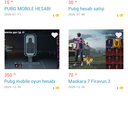
15
30
m
m
PUBG MOBILE HESABI
Pubg hesab satişi
2026-01-11
2026-01-06
1
1
350
70
m
m
Pubg mobile oyun hesabı
Maskara 7 Firavun 3
2025-12-29
2025-12-26
1
1