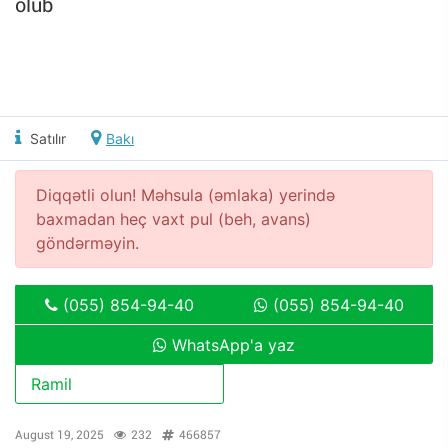
olub
Satılır
Bakı
Diqqətli olun! Məhsula (əmlaka) yerində
baxmadan heç vaxt pul (beh, avans)
göndərməyin.
(055) 854-94-40
(055) 854-94-40
WhatsApp'a yaz
Ramil
August 19, 2025
232
466857