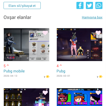
Elanı sil/şikayət et
Oxşar elanlar
Hamısına bax
5
4
m
m
Pubg mobile
Pubg
2026-04-13
2026-03-01
1
1