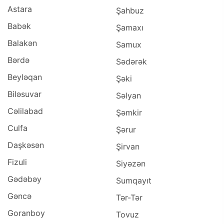
Astara
Şahbuz
Babək
Şamaxı
Balakən
Samux
Bərdə
Sədərək
Beyləqan
Şəki
Biləsuvar
Səlyan
Cəlilabad
Şəmkir
Culfa
Şərur
Daşkəsən
Şirvan
Fizuli
Siyəzən
Gədəbəy
Sumqayıt
Gəncə
Tər-Tər
Goranboy
Tovuz