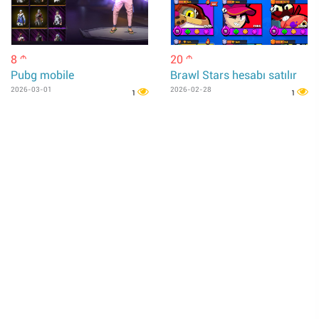
8
20
m
m
Pubg mobile
Brawl Stars hesabı satılır
2026-03-01
2026-02-28
1
1