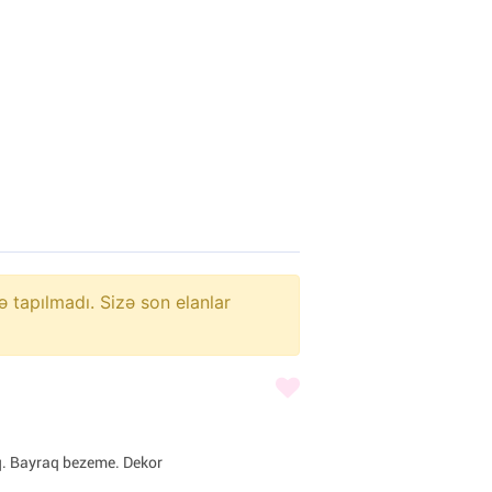
ə tapılmadı. Sizə son elanlar
q. Bayraq bezeme. Dekor