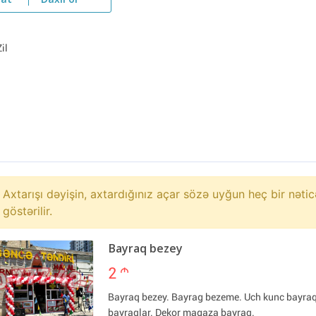
yat
Daxil ol
Zil
Axtarışı dəyişin, axtardığınız açar sözə uyğun heç bir nətic
göstərilir.
Bayraq bezey
2
m
Bayraq bezey. Bayrag bezeme. Uch kunc bayra
bayraqlar. Dekor magaza bayraq.