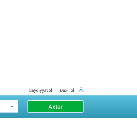
Qeydiyyat ol
Daxil ol
Axtar