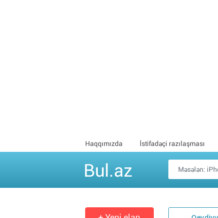
Haqqımızda
İstifadəçi razılaşması
Bul.az
+ Yeni elan