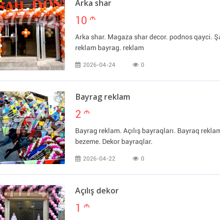
Arka shar
10
m
Arka shar. Magaza shar decor. podnos qayci. Şa
reklam bayrag. reklam
2026-04-24
0
Bayrag reklam
2
m
Bayrag reklam. Açılış bayraqları. Bayraq rekl
bezeme. Dekor bayraqlar.
2026-04-22
0
Açılış dekor
1
m