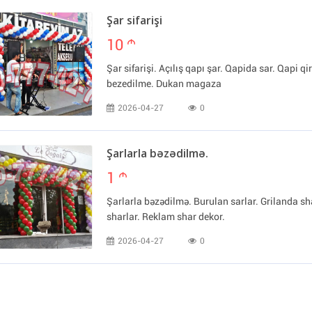
Şar sifarişi
10
m
Şar sifarişi. Açılış qapı şar. Qapida sar. Qapi q
bezedilme. Dukan magaza
2026-04-27
0
Şarlarla bəzədilmə.
1
m
Şarlarla bəzədilmə. Burulan sarlar. Grilanda 
sharlar. Reklam shar dekor.
2026-04-27
0