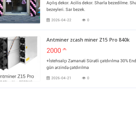
Açılış dekor. Acilis dekor. Sharla bezedilme. Sh
bezeyleri. Sar bezek.
2026-04-22
0
Antminer zcash miner Z15 Pro 840k
2000
m
+İstehsalçı Zəmanəti Sürətli çatdırılma 30% End
gün ərzində çatdırılma
2026-04-21
0