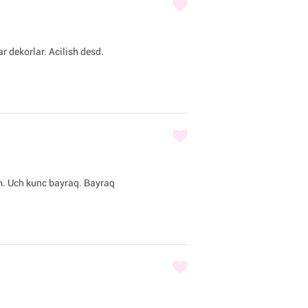
r dekorlar. Acilish desd.
am. Uch kunc bayraq. Bayraq