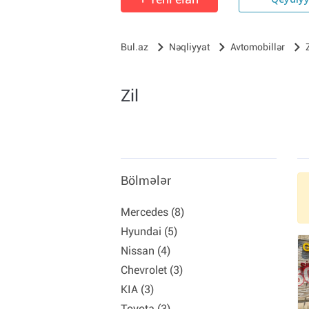
Qeydiy
Bul.az
Nəqliyyat
Avtomobillər
Zil
Bölmələr
Mercedes (8)
Hyundai (5)
Nissan (4)
Chevrolet (3)
KIA (3)
Toyota (3)