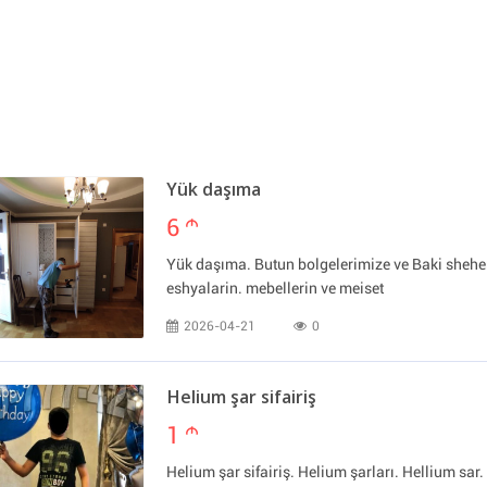
Yük daşıma
6
m
Yük daşıma. Butun bolgelerimize ve Baki sheher
eshyalarin. mebellerin ve meiset
2026-04-21
0
Helium şar sifairiş
1
m
Helium şar sifairiş. Helium şarları. Hellium sar. 