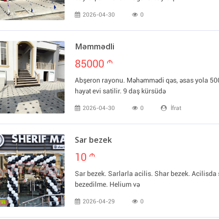
2026-04-30
0
Məmmədli
85000
m
Abşeron rayonu. Məhəmmədi qəs, əsas yola 50
həyət evi satilir. 9 daş kürsüdə
2026-04-30
0
İfrat
Sar bezek
10
m
Sar bezek. Sarlarla acilis. Shar bezek. Acilisda 
bezedilme. Helium və
2026-04-29
0