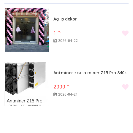
Renault (0)
Rolls-Royce (0)
Açılış dekor
Rover (0)
Saab (0)
1
m
Saipa (0)
2026-04-22
Saturn (0)
Scania (0)
Scion (0)
SEAT (0)
Antminer zcash miner Z15 Pro 840k
SeAZ (0)
2000
m
Setra (0)
2026-04-21
Skoda (0)
Smart (0)
Ssang Yong (0)
Subaru (0)
Suzuki (0)