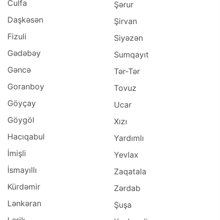
Culfa
Şərur
Daşkəsən
Şirvan
Fizuli
Siyəzən
Gədəbəy
Sumqayıt
Gəncə
Tər-Tər
Goranboy
Tovuz
Göyçay
Ucar
Göygöl
Xızı
Hacıqabul
Yardımlı
İmişli
Yevlax
İsmayıllı
Zaqatala
Kürdəmir
Zərdab
Lənkəran
Şuşa