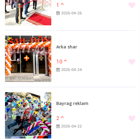
1
m
MG (0)
2026-04-26
Mini (0)
Minsk (0)
Moskvich (0)
Nissan Diesel (0)
Arka shar
Nissan March (0)
Oldsmobile (0)
10
m
Panther (0)
2026-04-24
Pars Khodro (0)
PAZ (0)
Peugeot (0)
Plymouth (0)
Bayrag reklam
Pontiac (0)
2
m
Porsche (0)
2026-04-22
QAZ (0)
RAF (0)