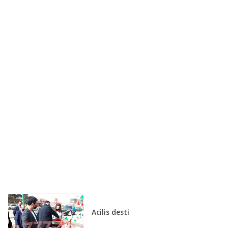
KAMAZ (0)
KAvZ (0)
KrAZ (0)
Lamborghini (0)
Lancia (0)
Land Rover (0)
Lexus (0)
Liebherr (0)
Lifan (0)
Lincoln (0)
LuAZ (0)
MAN (0)
Maserati (0)
MAZ (0)
Mazda (0)
Acilis desti
Mercury (0)