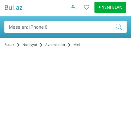
Bul.az
+ YENİ ELAN
Bul.az
Nəqliyyat
Avtomobillər
Mini
Mercedes (8)
Hyundai (5)
Nissan (4)
Chevrolet (3)
KIA (3)
Toyota (3)
BMW (2)