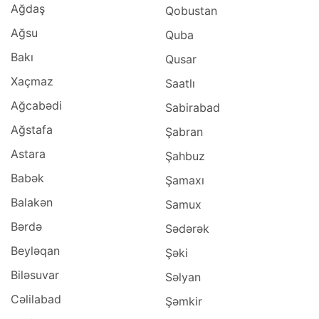
Ağdaş
Qobustan
Ağsu
Quba
Bakı
Qusar
Xaçmaz
Saatlı
Ağcabədi
Sabirabad
Ağstafa
Şabran
Astara
Şahbuz
Babək
Şamaxı
Balakən
Samux
Bərdə
Sədərək
Beyləqan
Şəki
Biləsuvar
Səlyan
Cəlilabad
Şəmkir