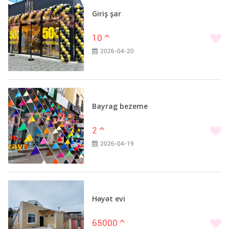
Giriş şar
10
m
2026-04-20
Bayrag bezeme
2
m
2026-04-19
Həyət evi
65000
m