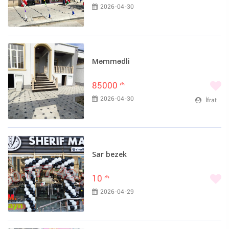
2026-04-30
Citroen (0)
CNG Bus (0)
Dacia (0)
Dadi (0)
Məmmədli
Daewoo (0)
DAF (0)
85000
m
Daihatsu (0)
2026-04-30
İfrat
Dodge (0)
DongFeng (0)
FAW (0)
Ferrari (0)
Sar bezek
Fiat (0)
10
m
Foton (0)
2026-04-29
Geely (0)
GMC (0)
Gonow (0)