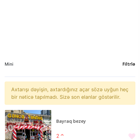
Opel (2)
Ford (1)
Mitsubishi (1)
Acura (0)
Alfa Romeo (0)
Aston Martin (0)
Audi (0)
Mini
Filtrlə
Bentley (0)
BMW ALPINA (0)
Brilliance (0)
Axtarışı dəyişin, axtardığınız açar sözə uyğun heç
Buick (0)
bir nəticə tapılmadı. Sizə son elanlar göstərilir.
BYD (0)
Cadillac (0)
Chana (0)
Bayraq bezey
Chery (0)
2
m
Chrysler (0)