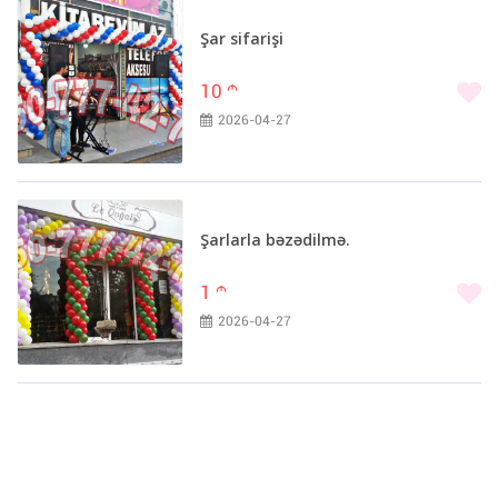
Great Wall (0)
Şar sifarişi
Hafei (0)
Hobby (0)
10
m
Honda (0)
2026-04-27
HOWO (0)
Hummer (0)
IJ (0)
Ikarus (0)
Şarlarla bəzədilmə.
Infiniti (0)
1
m
Iran Khodro (0)
2026-04-27
Isuzu (0)
Iveco (0)
JAC (0)
Jaguar (0)
Jeep (0)
JMC (0)