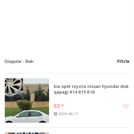
Avto kosmetika və kimya (0)
Siqnalizasiyalar (0)
Bakı (2)
Qoşqular - Bakı
Filtrlə
kia opel toyota nissan hyundai disk
qapagi R14 R15 R16
53
m
2025-06-11