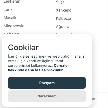
Lənkəran
Şuşa
Lerik
Xankəndi
Masallı
Kəlbəcər
Mingəçevir
Ağdərə
Naftalan
Xocavəd
Naxçivan
Xocalı
Cookilər
Neftçala
Laçın
İçeriği kişiselleştirmek ve web trafiğini analiz
Oğuz
Cəbrayıl
etmek için kendi ve üçüncü taraf
çerezlerimizi kullanıyoruz.
Çerezler
Ordubad
Qubadlı
hakkında daha fazlasını okuyun
Qax
Zəngilan
Razıyam
Qazax
Narazıyam
Saytın rəhbərliyi reklam bannerlərinin və yerləşdirilmiş elanların
məzmununa görə məsuliyyət daşımır.