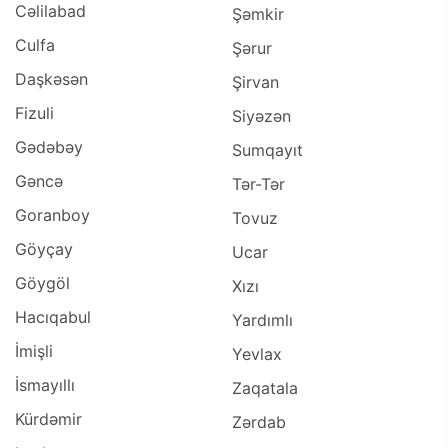
Cəlilabad
Şəmkir
Culfa
Şərur
Daşkəsən
Şirvan
Fizuli
Siyəzən
Gədəbəy
Sumqayıt
Gəncə
Tər-Tər
Goranboy
Tovuz
Göyçay
Ucar
Göygöl
Xızı
Hacıqabul
Yardımlı
İmişli
Yevlax
İsmayıllı
Zaqatala
Kürdəmir
Zərdab