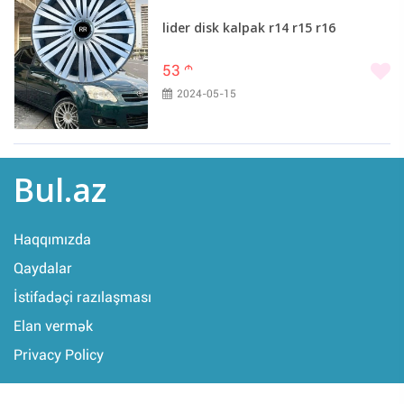
lider disk kalpak r14 r15 r16
53
m
2024-05-15
Bul.az
Haqqımızda
Qaydalar
İstifadəçi razılaşması
Elan vermək
Privacy Policy