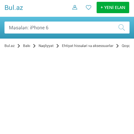
Bul.az
+ YENİ ELAN
Bul.az
Bakı
Nəqliyyat
Ehtiyat hissələri və aksessuarlar
Qoşqul
Şinlər, disklər və təkərlər (301)
Ehtiyyat hissələri (13)
Aksessuarlar (11)
Digər (8)
GPS-naviqatorlar (2)
Audio və video texnika (2)
Qoşqular (2)