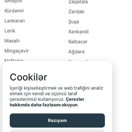
İsmayıllı
Zaqatala
Kürdəmir
Zərdab
Lənkəran
Şuşa
Lerik
Xankəndi
Masallı
Kəlbəcər
Mingəçevir
Ağdərə
Naftalan
Xocavəd
Naxçivan
Xocalı
Cookilər
Neftçala
Laçın
İçeriği kişiselleştirmek ve web trafiğini analiz
Oğuz
Cəbrayıl
etmek için kendi ve üçüncü taraf
çerezlerimizi kullanıyoruz.
Çerezler
Ordubad
Qubadlı
hakkında daha fazlasını okuyun
Qax
Zəngilan
Razıyam
Qazax