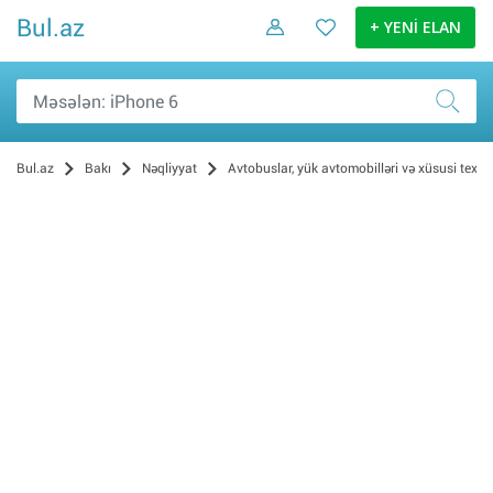
Bul.az
+ YENİ ELAN
Bul.az
Bakı
Nəqliyyat
Avtobuslar, yük avtomobilləri və xüsusi texni
Tikinti texnikası (17)
Digər (14)
Avtokranlar (12)
Qoşqular (11)
Yük maşınları (7)
Avtobuslar (0)
Dartqılar (0)