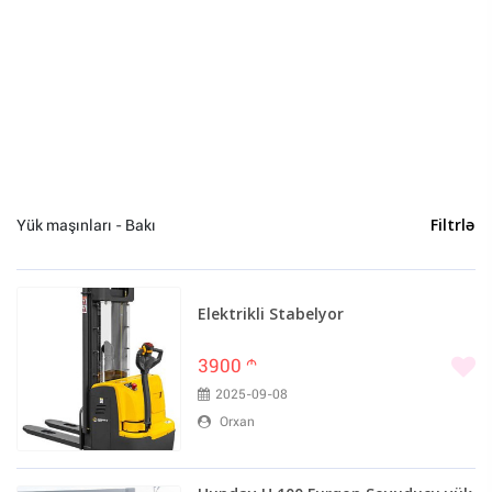
Bakı (7)
Sumqayıt (2)
Qəbələ (1)
Yük maşınları - Bakı
Filtrlə
Elektrikli Stabelyor
3900
m
2025-09-08
Orxan