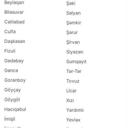
Beyləqan
Şəki
Biləsuvar
Səlyan
Cəlilabad
Şəmkir
Culfa
Şərur
Daşkəsən
Şirvan
Fizuli
Siyəzən
Gədəbəy
Sumqayıt
Gəncə
Tər-Tər
Goranboy
Tovuz
Göyçay
Ucar
Göygöl
Xızı
Hacıqabul
Yardımlı
İmişli
Yevlax