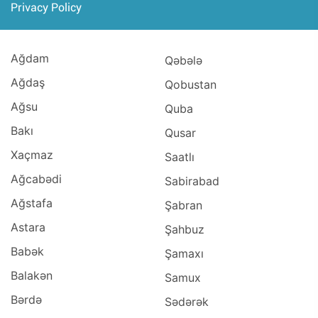
Privacy Policy
Ağdam
Qəbələ
Ağdaş
Qobustan
Ağsu
Quba
Bakı
Qusar
Xaçmaz
Saatlı
Ağcabədi
Sabirabad
Ağstafa
Şabran
Astara
Şahbuz
Babək
Şamaxı
Balakən
Samux
Bərdə
Sədərək