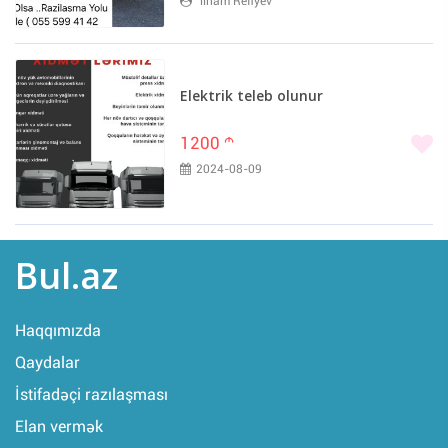
ilham Refiyev
Elektrik teleb olunur
1200
m
2024-08-09
Bul.az
Haqqımızda
Qaydalar
İstifadəçi razılaşması
Elan vermək