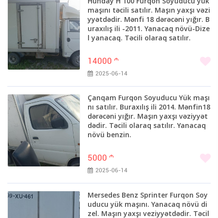
Hunday H 100 Furqon Soyuducu yük
maşını təcili satılır. Maşın yaxşı vəzi
yyətdədir. Mənfi 18 dərəcəni yığır. B
uraxılış ili -2011. Yanacaq növü-Dize
l yanacaq. Təcili olaraq satılır.
14000
m
2025-06-14
Çanqam Furqon Soyuducu Yük maşı
nı satılır. Buraxılış ili 2014. Mənfin18
dərəcəni yığır. Maşın yaxşı vəziyyət
dədir. Təcili olaraq satılır. Yanacaq
növü benzin.
5000
m
2025-06-14
Mersedes Benz Sprinter Furqon Soy
uducu yük maşını. Yanacaq növü di
zel. Maşın yaxşı veziyyətdədir. Təcil