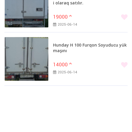
i olaraq satılır.
19000
m
2025-06-14
Hunday H 100 Furqon Soyuducu yük
maşını
14000
m
2025-06-14