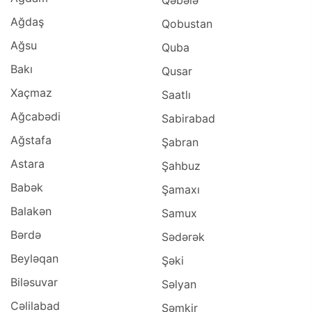
Qəbələ
Ağdaş
Qobustan
Ağsu
Quba
Bakı
Qusar
Xaçmaz
Saatlı
Ağcabədi
Sabirabad
Ağstafa
Şabran
Astara
Şahbuz
Babək
Şamaxı
Balakən
Samux
Bərdə
Sədərək
Beyləqan
Şəki
Biləsuvar
Səlyan
Cəlilabad
Şəmkir