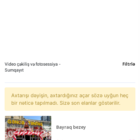
Uşaq baxıcısı (0)
Tərcümə (0)
Avadanlıqların quraşdırılması (0)
Mühasibat xidmətləri (0)
Baxıcı (0)
Nəqliyyat (0)
Hüquq xidmətləri (0)
Video çəkiliş və fotosessiya -
Filtrlə
Reklam və dizayn (0)
Sumqayıt
Video çəkiliş və fotosessiya (0)
Digər (0)
Usta (0)
Axtarışı dəyişin, axtardığınız açar sözə uyğun heç
bir nəticə tapılmadı. Sizə son elanlar göstərilir.
Tibbi masaj (0)
Bakı (2)
Bayraq bezey