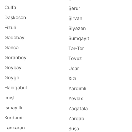
Culfa
Şərur
Daşkəsən
Şirvan
Fizuli
Siyəzən
Gədəbəy
Sumqayıt
Gəncə
Tər-Tər
Goranboy
Tovuz
Göyçay
Ucar
Göygöl
Xızı
Hacıqabul
Yardımlı
İmişli
Yevlax
İsmayıllı
Zaqatala
Kürdəmir
Zərdab
Lənkəran
Şuşa