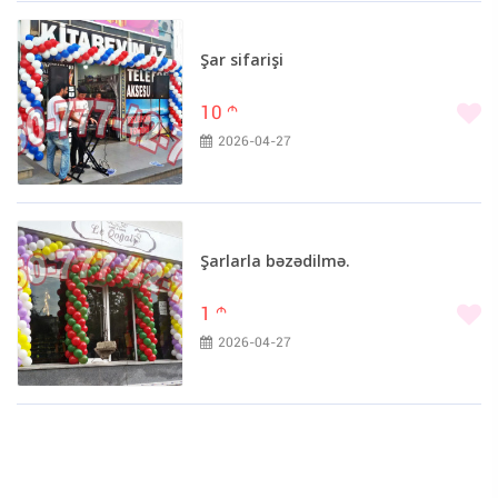
Şar sifarişi
10
m
2026-04-27
Şarlarla bəzədilmə.
1
m
2026-04-27