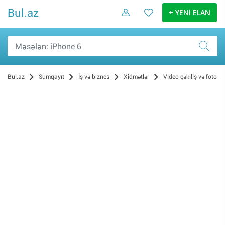
Bul.az
+ YENİ ELAN
Bul.az
Sumqayıt
İş və biznes
Xidmətlər
Video çəkiliş və fotose
Hazırlıq kursları (1)
Təmir və tikinti (1)
İnformasiya Texnologiyaları (0)
Musiqi və əyləncə (0)
Təmizlik (0)
Texnika təmiri (0)
Avadanlığın icarəsi (0)