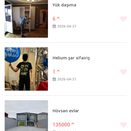
Yük daşıma
6
m
2026-04-21
Helium şar sifairiş
1
m
2026-04-21
Hövsan evlər
135000
m