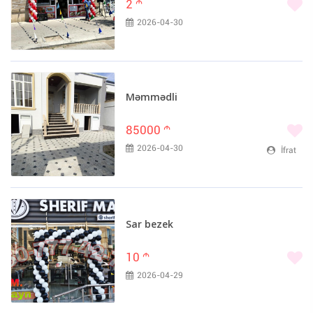
2
m
2026-04-30
Məmmədli
85000
m
2026-04-30
İfrat
Sar bezek
10
m
2026-04-29