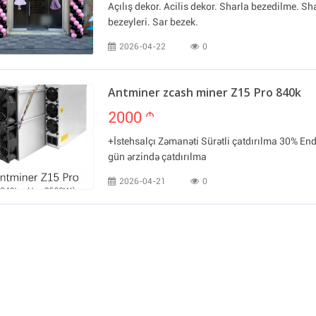
Açılış dekor. Acilis dekor. Sharla bezedilme. Sh
bezeyleri. Sar bezek.
2026-04-22
0
Antminer zcash miner Z15 Pro 840k
2000
m
+İstehsalçı Zəmanəti Sürətli çatdırılma 30% End
gün ərzində çatdırılma
2026-04-21
0