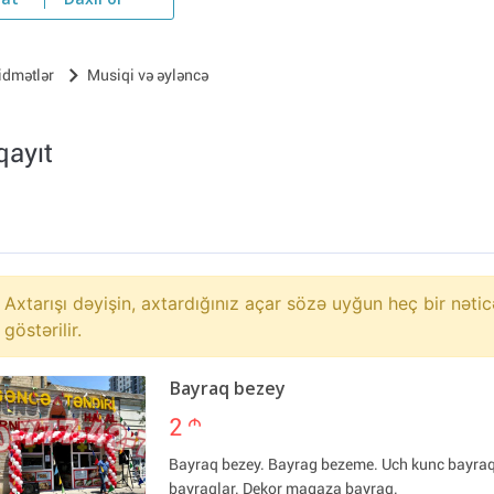
yat
Daxil ol
idmətlər
Musiqi və əyləncə
qayıt
Axtarışı dəyişin, axtardığınız açar sözə uyğun heç bir nətic
göstərilir.
Bayraq bezey
2
m
Bayraq bezey. Bayrag bezeme. Uch kunc bayra
bayraqlar. Dekor magaza bayraq.