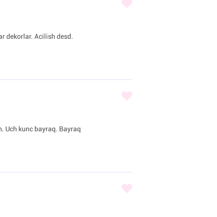
r dekorlar. Acilish desd.
am. Uch kunc bayraq. Bayraq