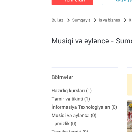
Qeydiy
Bul.az
Sumqayıt
İş və biznes
X
Musiqi və əyləncə - Sum
Bölmələr
Hazırlıq kursları (1)
Təmir və tikinti (1)
İnformasiya Texnologiyaları (0)
Musiqi və əyləncə (0)
Təmizlik (0)
Texnika təmiri (0)