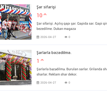
Şar sifarişi
10
m
Şar sifarişi. Açılış qapı şar. Qapida sar. Qapi q
bezedilme. Dukan magaza
2026-04-27
0
Şarlarla bəzədilmə.
1
m
Şarlarla bəzədilmə. Burulan sarlar. Grilanda 
sharlar. Reklam shar dekor.
2026-04-27
0