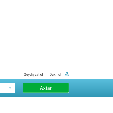
Qeydiyyat ol
Daxil ol
Axtar