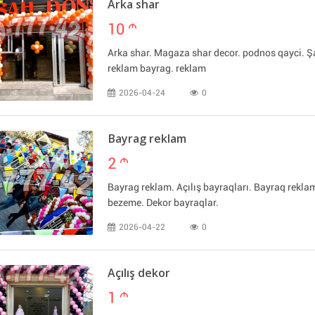
Arka shar
10
m
Arka shar. Magaza shar decor. podnos qayci. Şa
reklam bayrag. reklam
2026-04-24
0
Bayrag reklam
2
m
Bayrag reklam. Açılış bayraqları. Bayraq rekl
bezeme. Dekor bayraqlar.
2026-04-22
0
Açılış dekor
1
m