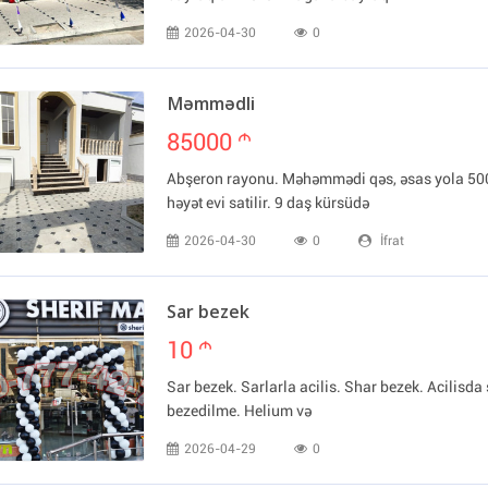
2026-04-30
0
Məmmədli
85000
m
Abşeron rayonu. Məhəmmədi qəs, əsas yola 50
həyət evi satilir. 9 daş kürsüdə
2026-04-30
0
İfrat
Sar bezek
10
m
Sar bezek. Sarlarla acilis. Shar bezek. Acilisda 
bezedilme. Helium və
2026-04-29
0