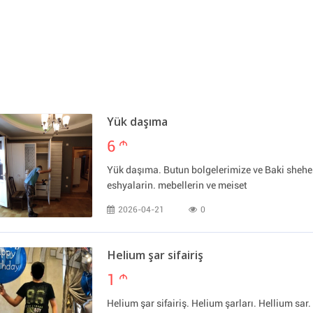
Yük daşıma
6
m
Yük daşıma. Butun bolgelerimize ve Baki sheher
eshyalarin. mebellerin ve meiset
2026-04-21
0
Helium şar sifairiş
1
m
Helium şar sifairiş. Helium şarları. Hellium sar. 