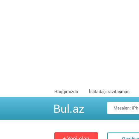
Haqqımızda
İstifadəçi razılaşması
Bul.az
+ Yeni elan