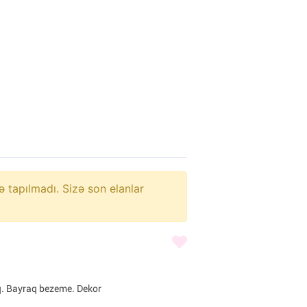
ə tapılmadı. Sizə son elanlar
q. Bayraq bezeme. Dekor