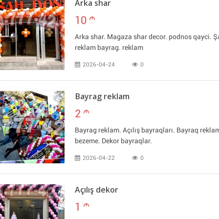
Arka shar
10
m
Arka shar. Magaza shar decor. podnos qayci. Şa
reklam bayrag. reklam
2026-04-24
0
Bayrag reklam
2
m
Bayrag reklam. Açılış bayraqları. Bayraq rekl
bezeme. Dekor bayraqlar.
2026-04-22
0
Açılış dekor
1
m