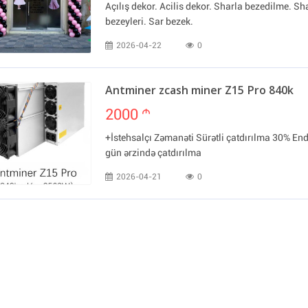
Açılış dekor. Acilis dekor. Sharla bezedilme. Sh
bezeyleri. Sar bezek.
2026-04-22
0
Antminer zcash miner Z15 Pro 840k
2000
m
+İstehsalçı Zəmanəti Sürətli çatdırılma 30% End
gün ərzində çatdırılma
2026-04-21
0