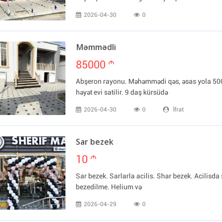
2026-04-30
0
Məmmədli
85000
m
Abşeron rayonu. Məhəmmədi qəs, əsas yola 50
həyət evi satilir. 9 daş kürsüdə
2026-04-30
0
İfrat
Sar bezek
10
m
Sar bezek. Sarlarla acilis. Shar bezek. Acilisda 
bezedilme. Helium və
2026-04-29
0