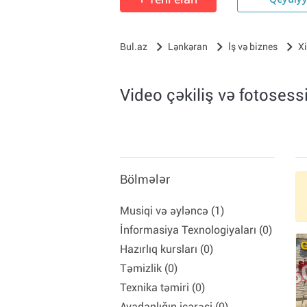
Qeydiy
Bul.az
Lənkəran
İş və biznes
X
Video çəkiliş və fotosess
Bölmələr
Musiqi və əyləncə (1)
İnformasiya Texnologiyaları (0)
Hazırlıq kursları (0)
Təmizlik (0)
Texnika təmiri (0)
Avadanlığın icarəsi (0)