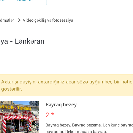
yat
Daxil ol
idmətlər
Video çəkiliş və fotosessiya
iya - Lənkəran
Axtarışı dəyişin, axtardığınız açar sözə uyğun heç bir nətic
göstərilir.
Bayraq bezey
2
m
Bayraq bezey. Bayrag bezeme. Uch kunc bayra
bayraqlar. Dekor magaza bayraq.