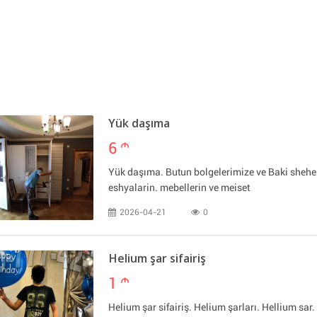
Yük daşıma
6
m
Yük daşıma. Butun bolgelerimize ve Baki sheher
eshyalarin. mebellerin ve meiset
2026-04-21
0
Helium şar sifairiş
1
m
Helium şar sifairiş. Helium şarları. Hellium sar. 