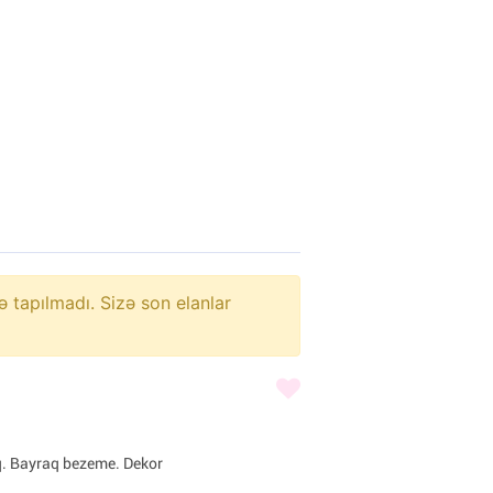
ə tapılmadı. Sizə son elanlar
q. Bayraq bezeme. Dekor