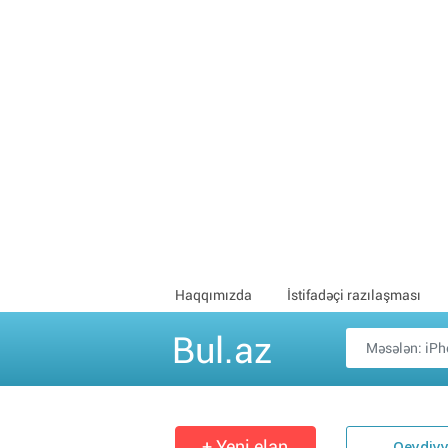
Haqqımızda
İstifadəçi razılaşması
Bul.az
+ Yeni elan