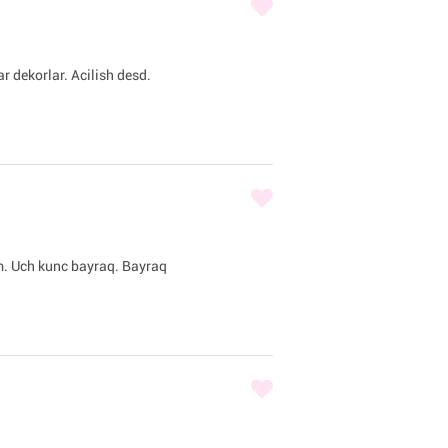
r dekorlar. Acilish desd.
am. Uch kunc bayraq. Bayraq