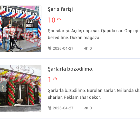
Şar sifarişi
10
m
Şar sifarişi. Açılış qapı şar. Qapida sar. Qapi q
bezedilme. Dukan magaza
2026-04-27
0
Şarlarla bəzədilmə.
1
m
Şarlarla bəzədilmə. Burulan sarlar. Grilanda 
sharlar. Reklam shar dekor.
2026-04-27
0