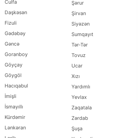
Culfa
Şərur
Daşkəsən
Şirvan
Fizuli
Siyəzən
Gədəbəy
Sumqayıt
Gəncə
Tər-Tər
Goranboy
Tovuz
Göyçay
Ucar
Göygöl
Xızı
Hacıqabul
Yardımlı
İmişli
Yevlax
İsmayıllı
Zaqatala
Kürdəmir
Zərdab
Lənkəran
Şuşa