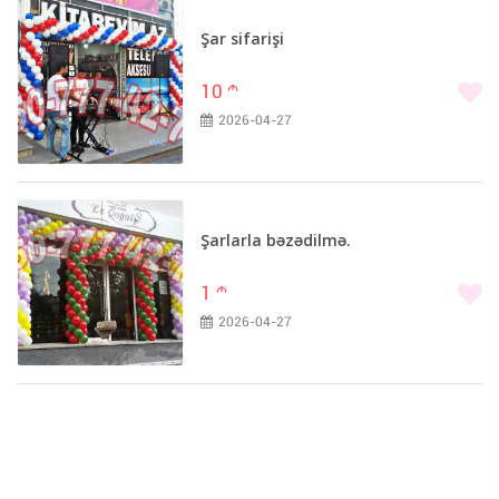
Şar sifarişi
10
m
2026-04-27
Şarlarla bəzədilmə.
1
m
2026-04-27