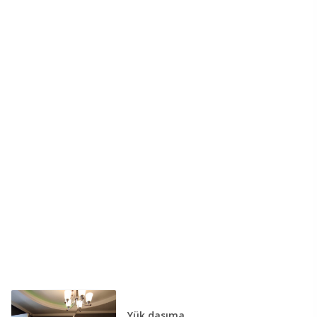
Yük daşıma