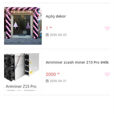
Açılış dekor
1
m
2026-04-22
Antminer zcash miner Z15 Pro 840k
2000
m
2026-04-21