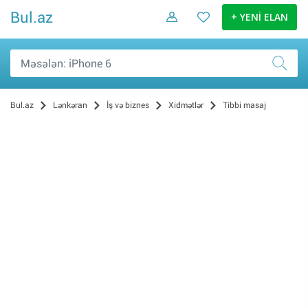
Bul.az
+ YENİ ELAN
Bul.az
Lənkəran
İş və biznes
Xidmətlər
Tibbi masaj
Musiqi və əyləncə (1)
İnformasiya Texnologiyaları (0)
Hazırlıq kursları (0)
Təmizlik (0)
Texnika təmiri (0)
Avadanlığın icarəsi (0)
Uşaq baxıcısı (0)