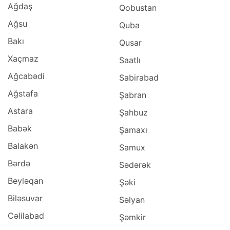
Ağdaş
Qobustan
Ağsu
Quba
Bakı
Qusar
Xaçmaz
Saatlı
Ağcabədi
Sabirabad
Ağstafa
Şabran
Astara
Şahbuz
Babək
Şamaxı
Balakən
Samux
Bərdə
Sədərək
Beyləqan
Şəki
Biləsuvar
Səlyan
Cəlilabad
Şəmkir