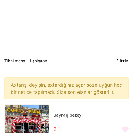
Tərcümə (0)
Avadanlıqların quraşdırılması (0)
Təmir və tikinti (0)
Mühasibat xidmətləri (0)
Baxıcı (0)
Nəqliyyat (0)
Hüquq xidmətləri (0)
Tibbi masaj - Lənkəran
Filtrlə
Reklam və dizayn (0)
Video çəkiliş və fotosessiya (0)
Digər (0)
Axtarışı dəyişin, axtardığınız açar sözə uyğun heç
Usta (0)
bir nəticə tapılmadı. Sizə son elanlar göstərilir.
Tibbi masaj (0)
Bayraq bezey
Bakı (4)
2
m