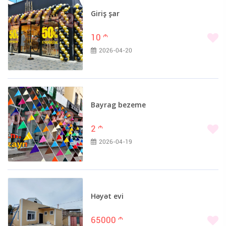
Giriş şar
10
m
2026-04-20
Bayrag bezeme
2
m
2026-04-19
Həyət evi
65000
m