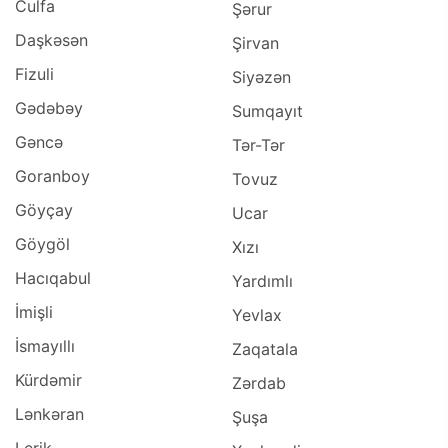
Culfa
Şərur
Daşkəsən
Şirvan
Fizuli
Siyəzən
Gədəbəy
Sumqayıt
Gəncə
Tər-Tər
Goranboy
Tovuz
Göyçay
Ucar
Göygöl
Xızı
Hacıqabul
Yardımlı
İmişli
Yevlax
İsmayıllı
Zaqatala
Kürdəmir
Zərdab
Lənkəran
Şuşa