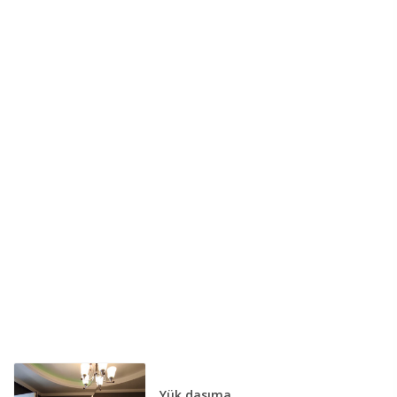
Yük daşıma