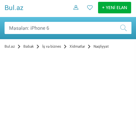
Bul.az
+ YENİ ELAN
Bul.az
Babək
İş və biznes
Xidmətlər
Nəqliyyat
Reklam və dizayn (1)
İnformasiya Texnologiyaları (0)
Musiqi və əyləncə (0)
Hazırlıq kursları (0)
Təmizlik (0)
Texnika təmiri (0)
Avadanlığın icarəsi (0)