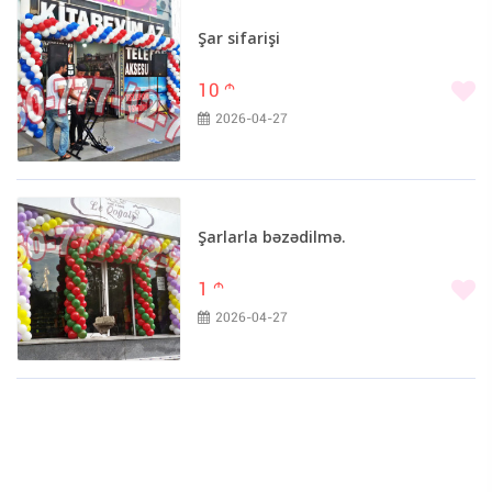
Şar sifarişi
10
m
2026-04-27
Şarlarla bəzədilmə.
1
m
2026-04-27