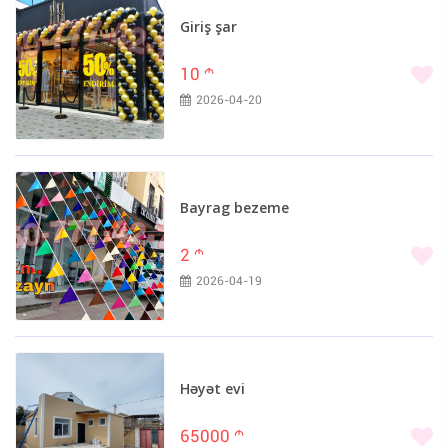
Giriş şar
10
m
2026-04-20
Bayrag bezeme
2
m
2026-04-19
Həyət evi
65000
m