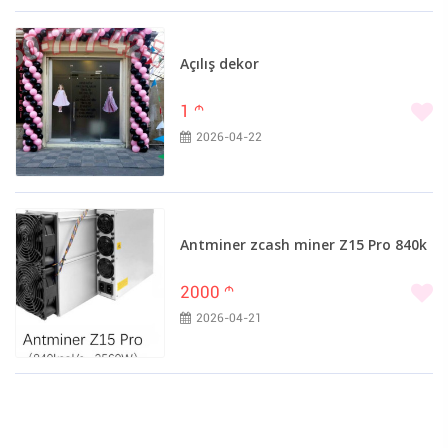
Açılış dekor
1
m
2026-04-22
Antminer zcash miner Z15 Pro 840k
2000
m
2026-04-21