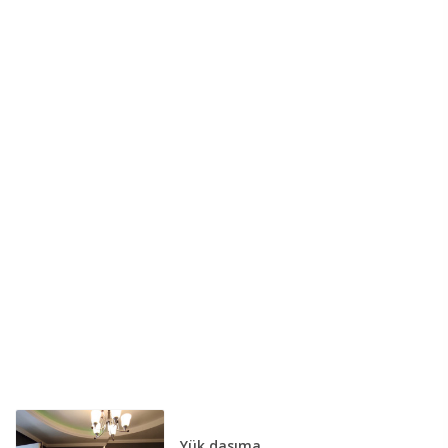
Yük daşıma