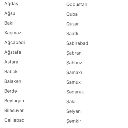
Ağdaş
Qobustan
Ağsu
Quba
Bakı
Qusar
Xaçmaz
Saatlı
Ağcabədi
Sabirabad
Ağstafa
Şabran
Astara
Şahbuz
Babək
Şamaxı
Balakən
Samux
Bərdə
Sədərək
Beyləqan
Şəki
Biləsuvar
Səlyan
Cəlilabad
Şəmkir