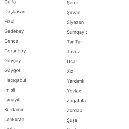
Culfa
Şərur
Daşkəsən
Şirvan
Fizuli
Siyəzən
Gədəbəy
Sumqayıt
Gəncə
Tər-Tər
Goranboy
Tovuz
Göyçay
Ucar
Göygöl
Xızı
Hacıqabul
Yardımlı
İmişli
Yevlax
İsmayıllı
Zaqatala
Kürdəmir
Zərdab
Lənkəran
Şuşa