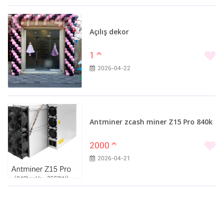
Açılış dekor
1
m
2026-04-22
Antminer zcash miner Z15 Pro 840k
2000
m
2026-04-21