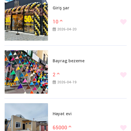
Giriş şar
10
m
2026-04-20
Bayrag bezeme
2
m
2026-04-19
Həyət evi
65000
m