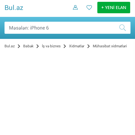
Bul.az
+ YENİ ELAN
Bul.az
Babək
İş və biznes
Xidmətlər
Mühasibat xidmətləri
Reklam və dizayn (1)
İnformasiya Texnologiyaları (0)
Musiqi və əyləncə (0)
Hazırlıq kursları (0)
Təmizlik (0)
Texnika təmiri (0)
Avadanlığın icarəsi (0)