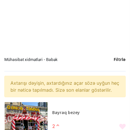
Uşaq baxıcısı (0)
Tərcümə (0)
Avadanlıqların quraşdırılması (0)
Təmir və tikinti (0)
Mühasibat xidmətləri (0)
Baxıcı (0)
Nəqliyyat (0)
Mühasibat xidmətləri - Babək
Filtrlə
Hüquq xidmətləri (0)
Video çəkiliş və fotosessiya (0)
Digər (0)
Axtarışı dəyişin, axtardığınız açar sözə uyğun heç
Usta (0)
bir nəticə tapılmadı. Sizə son elanlar göstərilir.
Tibbi masaj (0)
Bayraq bezey
Bakı (12)
2
m