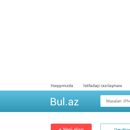
Haqqımızda
İstifadəçi razılaşması
Bul.az
+ Yeni elan