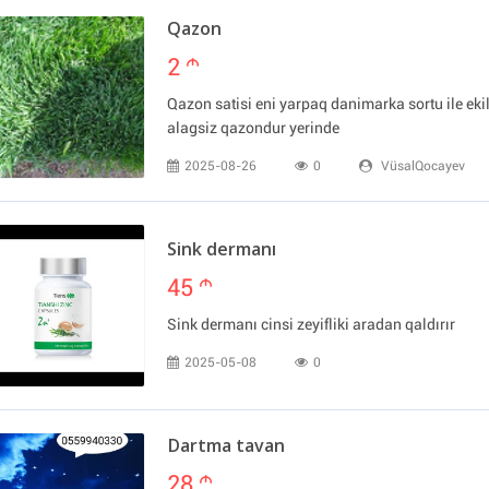
Qazon
2
m
Qazon satisi eni yarpaq danimarka sortu ile ekil
alagsiz qazondur yerinde
2025-08-26
0
VüsalQocayev
Sink dermanı
45
m
Sink dermanı cinsi zeyifliki aradan qaldırır
2025-05-08
0
Dartma tavan
28
m