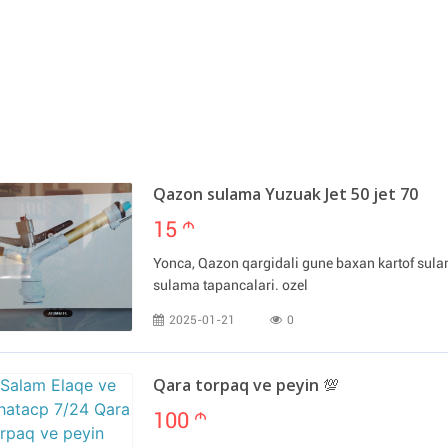
Qazon sulama Yuzuak Jet 50 jet 70
15
m
Yonca, Qazon qargidali gune baxan kartof sula
sulama tapancalari. ozel
2025-01-21
0
Qara torpaq ve peyin 💯
100
m