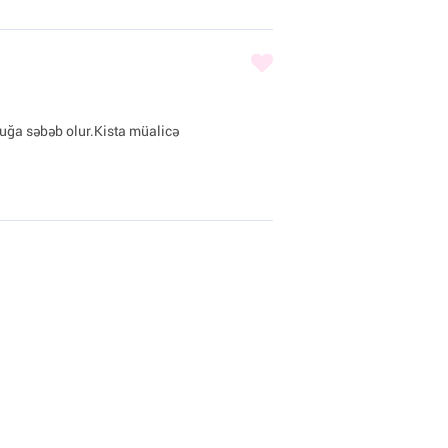
uğa səbəb olur.Kista müalicə