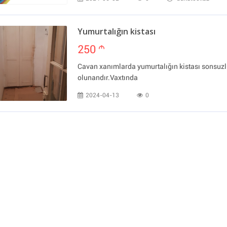
Yumurtalığın kistası
250
m
Cavan xanımlarda yumurtalığın kistası sonsuzl
olunandır.Vaxtında
2024-04-13
0