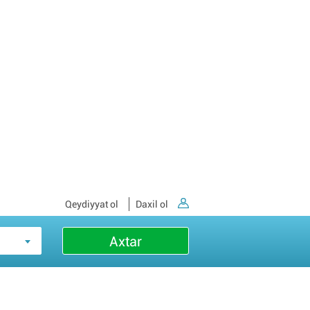
Qeydiyyat ol
Daxil ol
Axtar