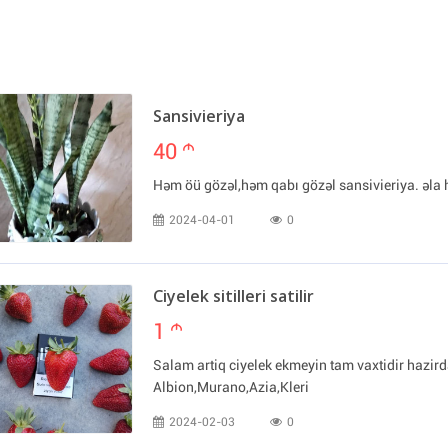
Sansivieriya
40
m
Həm öü gözəl,həm qabı gözəl sansivieriya. əla 
2024-04-01
0
Ciyelek sitilleri satilir
1
m
Salam artiq ciyelek ekmeyin tam vaxtidir hazirda
Albion,Murano,Azia,Kleri
2024-02-03
0