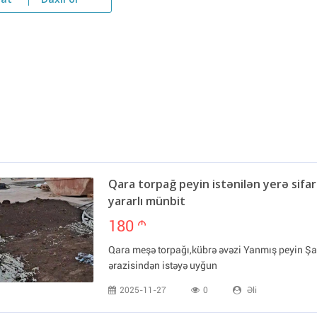
yat
Daxil ol
Qara torpağ peyin istənilən yerə sifari
yararlı münbit
180
m
Qara meşə torpağı,kübrə əvəzi Yanmış peyin Şam
ərazisindən istəyə uyğun
2025-11-27
0
Əli