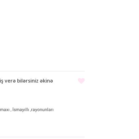
ş verə bilərsiniz əkinə
axı , İsmayıllı ,rayonunları