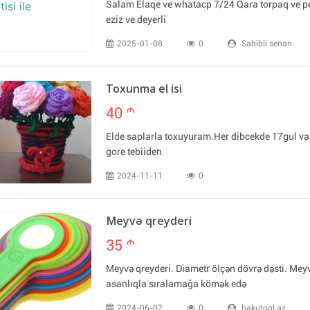
Salam Elaqe ve whatacp 7/24 Qara torpaq ve pey
eziz ve deyerli
2025-01-08
0
Sahibli senan
Toxunma el isi
40
m
Elde saplarla toxuyuram.Her dibcekde 17gul va
gore tebiiden
2024-11-11
0
Meyvə qreyderi
35
m
Meyvə qreyderi. Diametr ölçən dövrə dəsti. Meyv
asanlıqla sıralamağa kömək edə
2024-06-02
0
bakutool.az