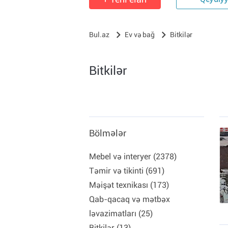
Qeydiy
Bul.az
Ev və bağ
Bitkilər
Bitkilər
Bölmələr
Mebel və interyer (2378)
Təmir və tikinti (691)
Məişət texnikası (173)
Qab-qacaq və mətbəx
ləvazimatları (25)
Bitkilər (13)