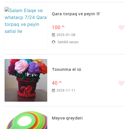
Qara torpaq ve peyin 💯
100
m
2025-01-08
Sahibli senan
Toxunma el isi
40
m
2024-11-11
Meyvə qreyderi