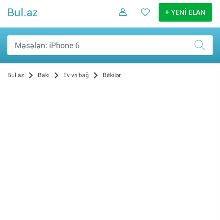
Bul.az
+ YENİ ELAN
Bul.az
Bakı
Ev və bağ
Bitkilər
Mebel və interyer (2378)
Təmir və tikinti (682)
Məişət texnikası (172)
Qab-qacaq və mətbəx ləvazimatları (25)
Bitkilər (12)