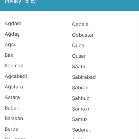
Privacy Policy
Ağdam
Qəbələ
Ağdaş
Qobustan
Ağsu
Quba
Bakı
Qusar
Xaçmaz
Saatlı
Ağcabədi
Sabirabad
Ağstafa
Şabran
Astara
Şahbuz
Babək
Şamaxı
Balakən
Samux
Bərdə
Sədərək