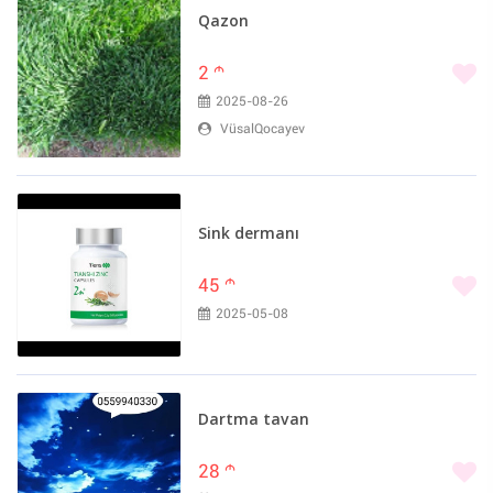
Qazon
2
m
2025-08-26
VüsalQocayev
Sink dermanı
45
m
2025-05-08
Dartma tavan
28
m