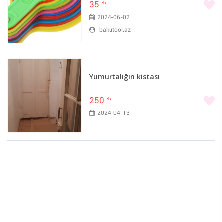
35
m
2024-06-02
bakutool.az
Yumurtalığın kistası
250
m
2024-04-13