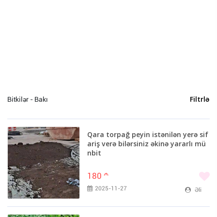
Bakı (12)
Göyçay (1)
Bitkilər - Bakı
Filtrlə
Qara torpağ peyin istənilən yerə sif
ariş verə bilərsiniz əkinə yararlı mü
nbit
180
m
2025-11-27
Əli