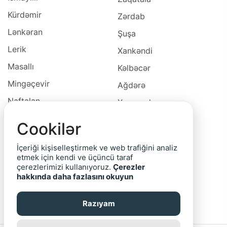
Kürdəmir
Zərdab
Lənkəran
Şuşa
Lerik
Xankəndi
Masallı
Kəlbəcər
Mingəçevir
Ağdərə
Naftalan
Xocavəd
Naxçivan
Xocalı
Cookilər
Neftçala
Laçın
İçeriği kişiselleştirmek ve web trafiğini analiz
Oğuz
Cəbrayıl
etmek için kendi ve üçüncü taraf
çerezlerimizi kullanıyoruz.
Çerezler
Ordubad
Qubadlı
hakkında daha fazlasını okuyun
Qax
Zəngilan
Razıyam
Qazax