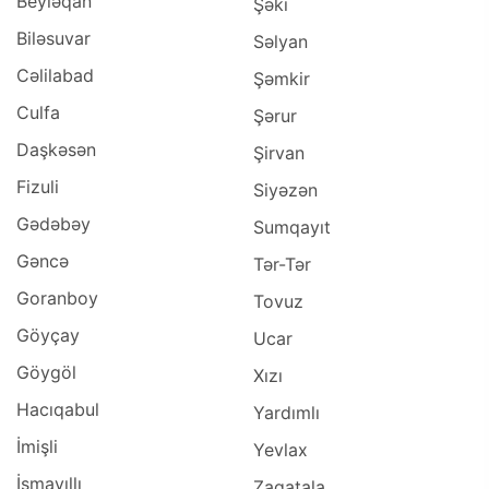
Beyləqan
Şəki
Biləsuvar
Səlyan
Cəlilabad
Şəmkir
Culfa
Şərur
Daşkəsən
Şirvan
Fizuli
Siyəzən
Gədəbəy
Sumqayıt
Gəncə
Tər-Tər
Goranboy
Tovuz
Göyçay
Ucar
Göygöl
Xızı
Hacıqabul
Yardımlı
İmişli
Yevlax
İsmayıllı
Zaqatala