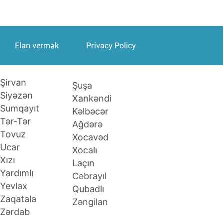
Elan vermək
Privacy Policy
Şirvan
Şuşa
Siyəzən
Xankəndi
Sumqayıt
Kəlbəcər
Tər-Tər
Ağdərə
Tovuz
Xocavəd
Ucar
Xocalı
Xızı
Laçın
Yardımlı
Cəbrayıl
Yevlax
Qubadlı
Zaqatala
Zəngilan
Zərdab