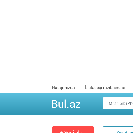
Haqqımızda
İstifadəçi razılaşması
Bul.az
+ Yeni elan