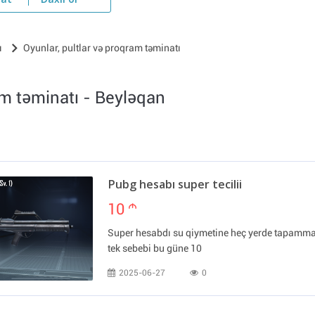
yat
Daxil ol
ı
Oyunlar, pultlar və proqram təminatı
am təminatı - Beyləqan
Pubg hesabı super tecilii
10
m
Super hesabdı su qiymetine heç yerde tapamma
tek sebebi bu güne 10
2025-06-27
0