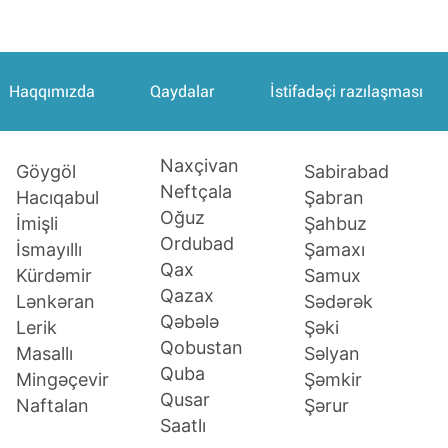
Haqqımızda
Qaydalar
İstifadəçi razılaşması
Naxçivan
Sabirabad
Göygöl
Neftçala
Şabran
Hacıqabul
Oğuz
Şahbuz
İmişli
Ordubad
Şamaxı
İsmayıllı
Qax
Samux
Kürdəmir
Qazax
Sədərək
Lənkəran
Qəbələ
Şəki
Lerik
Qobustan
Səlyan
Masallı
Quba
Şəmkir
Mingəçevir
Qusar
Şərur
Naftalan
Saatlı