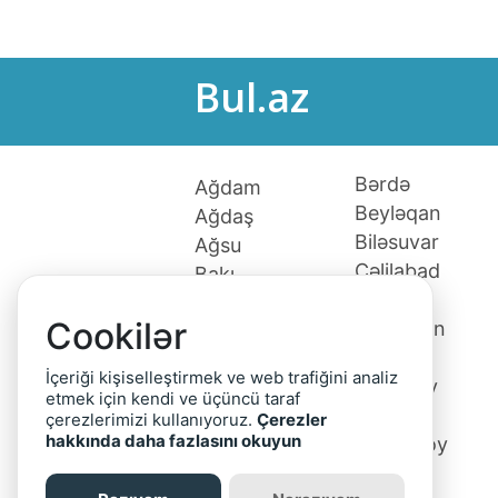
Bul.az
Bərdə
Ağdam
Beyləqan
Ağdaş
Biləsuvar
Ağsu
Cəlilabad
Bakı
Culfa
Xaçmaz
Cookilər
Daşkəsən
Ağcabədi
Fizuli
Ağstafa
İçeriği kişiselleştirmek ve web trafiğini analiz
Gədəbəy
Astara
etmek için kendi ve üçüncü taraf
Gəncə
Babək
çerezlerimizi kullanıyoruz.
Çerezler
hakkında daha fazlasını okuyun
Goranboy
Balakən
Göyçay