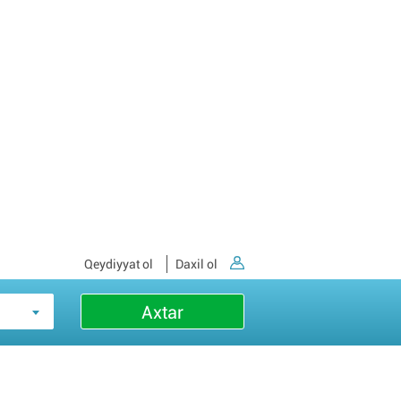
Qeydiyyat ol
Daxil ol
Axtar