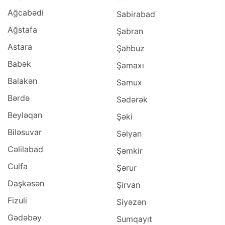
Ağcabədi
Sabirabad
Ağstafa
Şabran
Astara
Şahbuz
Babək
Şamaxı
Balakən
Samux
Bərdə
Sədərək
Beyləqan
Şəki
Biləsuvar
Səlyan
Cəlilabad
Şəmkir
Culfa
Şərur
Daşkəsən
Şirvan
Fizuli
Siyəzən
Gədəbəy
Sumqayıt