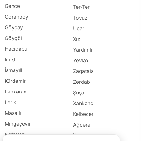
Gəncə
Tər-Tər
Goranboy
Tovuz
Göyçay
Ucar
Göygöl
Xızı
Hacıqabul
Yardımlı
İmişli
Yevlax
İsmayıllı
Zaqatala
Kürdəmir
Zərdab
Lənkəran
Şuşa
Lerik
Xankəndi
Masallı
Kəlbəcər
Mingəçevir
Ağdərə
Naftalan
Xocavəd