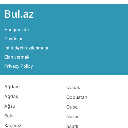
Kürdəmir (1)
Masallı (1)
Bul.az
Mingəçevir (1)
Şamaxı (1)
Haqqımızda
Tovuz (1)
Qaydalar
Kəlbəcər (1)
İstifadəçi razılaşması
Elan vermək
Privacy Policy
Ağdam
Qəbələ
Ağdaş
Qobustan
Ağsu
Quba
Bakı
Qusar
Xaçmaz
Saatlı