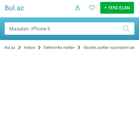
Bul.az
+ YENİ ELAN
Bul.az
Astara
Elektronika malları
Oyunlar, pultlar və proqram təmin
Proqramlar (1)
Oyun konsolları (0)
Kompüter oyunları (0)
Oyun aksesuarları (0)
Konsollar üçün oyunlar (0)