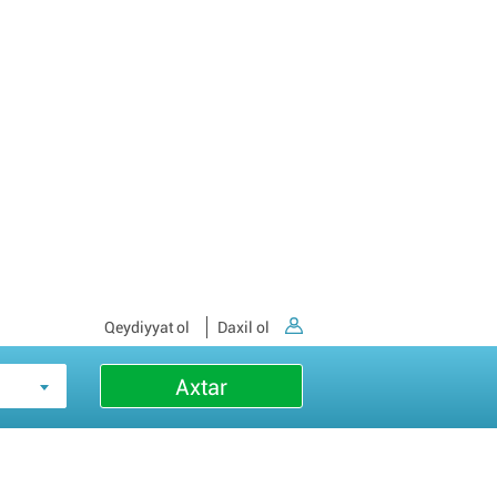
Qeydiyyat ol
Daxil ol
Axtar