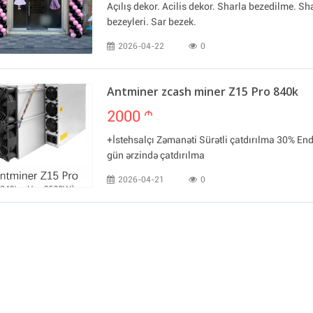
Açılış dekor. Acilis dekor. Sharla bezedilme. Sh
bezeyleri. Sar bezek.
2026-04-22
0
Antminer zcash miner Z15 Pro 840k
2000
m
+İstehsalçı Zəmanəti Sürətli çatdırılma 30% End
gün ərzində çatdırılma
2026-04-21
0