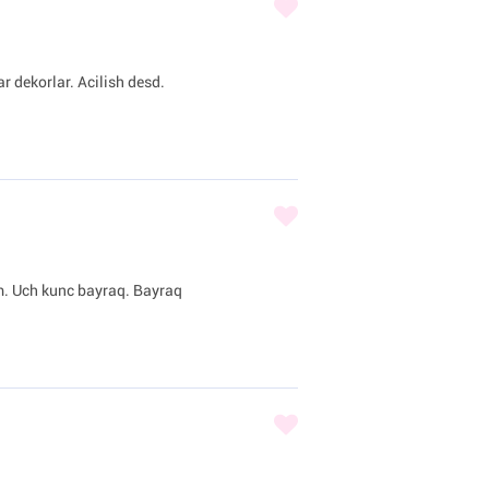
r dekorlar. Acilish desd.
am. Uch kunc bayraq. Bayraq