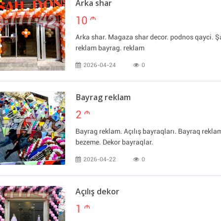
Arka shar
10
m
Arka shar. Magaza shar decor. podnos qayci. Şa
reklam bayrag. reklam
2026-04-24
0
Bayrag reklam
2
m
Bayrag reklam. Açılış bayraqları. Bayraq rekl
bezeme. Dekor bayraqlar.
2026-04-22
0
Açılış dekor
1
m