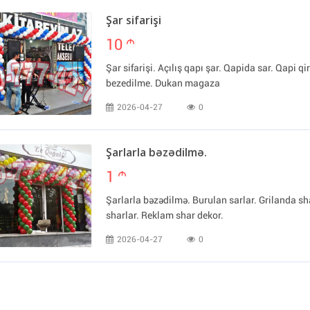
Şar sifarişi
10
m
Şar sifarişi. Açılış qapı şar. Qapida sar. Qapi q
bezedilme. Dukan magaza
2026-04-27
0
Şarlarla bəzədilmə.
1
m
Şarlarla bəzədilmə. Burulan sarlar. Grilanda 
sharlar. Reklam shar dekor.
2026-04-27
0