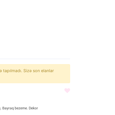
ə tapılmadı. Sizə son elanlar
q. Bayraq bezeme. Dekor