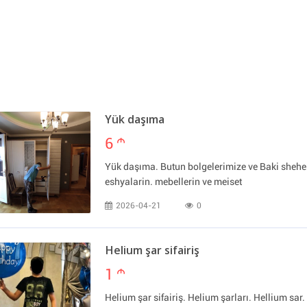
Yük daşıma
6
m
Yük daşıma. Butun bolgelerimize ve Baki sheher
eshyalarin. mebellerin ve meiset
2026-04-21
0
Helium şar sifairiş
1
m
Helium şar sifairiş. Helium şarları. Hellium sar. 