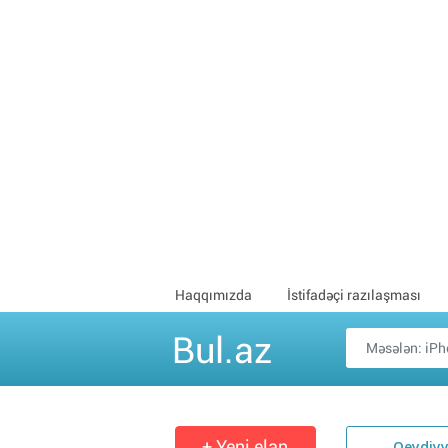
Haqqımızda
İstifadəçi razılaşması
Bul.az
+ Yeni elan