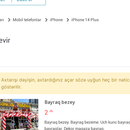
yat
Daxil ol
arı
Mobil telefonlar
iPhone
iPhone 14 Plus
evir
Axtarışı dəyişin, axtardığınız açar sözə uyğun heç bir nətic
göstərilir.
Bayraq bezey
2
m
Bayraq bezey. Bayrag bezeme. Uch kunc bayra
bayraqlar. Dekor magaza bayraq.