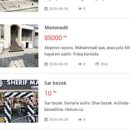
2026-04-30
0
Məmmədli
85000
m
Abşeron rayonu. Məhəmmədi qəs, əsas yola 50
həyət evi satilir. 9 daş kürsüdə
2026-04-30
0
İfrat
Sar bezek
10
m
Sar bezek. Sarlarla acilis. Shar bezek. Acilisda 
bezedilme. Helium və
2026-04-29
0