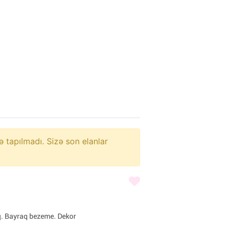
ə tapılmadı. Sizə son elanlar
q. Bayraq bezeme. Dekor