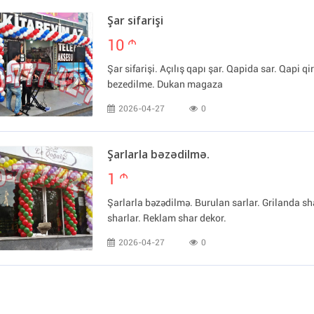
Şar sifarişi
10
m
Şar sifarişi. Açılış qapı şar. Qapida sar. Qapi q
bezedilme. Dukan magaza
2026-04-27
0
Şarlarla bəzədilmə.
1
m
Şarlarla bəzədilmə. Burulan sarlar. Grilanda 
sharlar. Reklam shar dekor.
2026-04-27
0