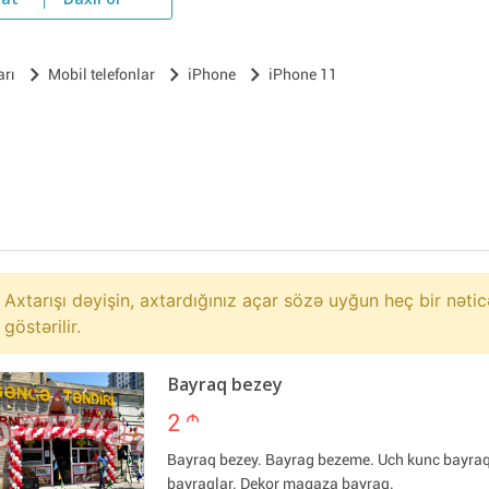
yat
Daxil ol
arı
Mobil telefonlar
iPhone
iPhone 11
Axtarışı dəyişin, axtardığınız açar sözə uyğun heç bir nətic
göstərilir.
Bayraq bezey
2
m
Bayraq bezey. Bayrag bezeme. Uch kunc bayra
bayraqlar. Dekor magaza bayraq.