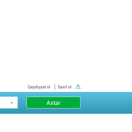
Qeydiyyat ol
Daxil ol
Axtar