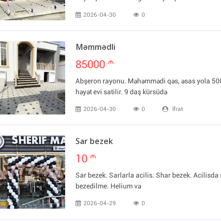
2026-04-30
0
Məmmədli
85000
m
Abşeron rayonu. Məhəmmədi qəs, əsas yola 50
həyət evi satilir. 9 daş kürsüdə
2026-04-30
0
İfrat
Sar bezek
10
m
Sar bezek. Sarlarla acilis. Shar bezek. Acilisda 
bezedilme. Helium və
2026-04-29
0