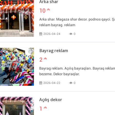
Arka shar
10
m
Arka shar. Magaza shar decor. podnos qayci. Şa
reklam bayrag. reklam
2026-04-24
0
Bayrag reklam
2
m
Bayrag reklam. Açılış bayraqları. Bayraq rekl
bezeme. Dekor bayraqlar.
2026-04-22
0
Açılış dekor
1
m