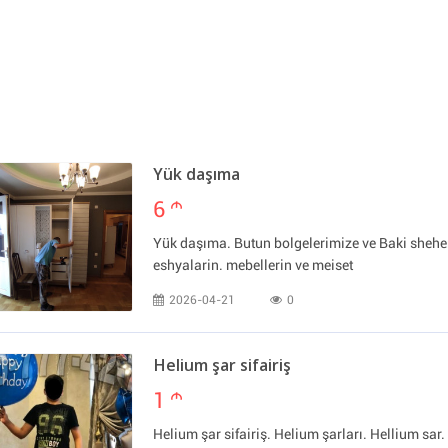
Yük daşıma
6
m
Yük daşıma. Butun bolgelerimize ve Baki sheher
eshyalarin. mebellerin ve meiset
2026-04-21
0
Helium şar sifairiş
1
m
Helium şar sifairiş. Helium şarları. Hellium sar. 