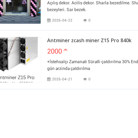
Açılış dekor. Acilis dekor. Sharla bezedilme. Sh
bezeyleri. Sar bezek.
2026-04-22
0
Antminer zcash miner Z15 Pro 840k
2000
m
+İstehsalçı Zəmanəti Sürətli çatdırılma 30% End
gün ərzində çatdırılma
2026-04-21
0