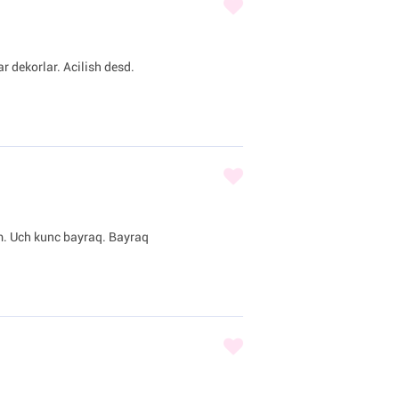
r dekorlar. Acilish desd.
am. Uch kunc bayraq. Bayraq