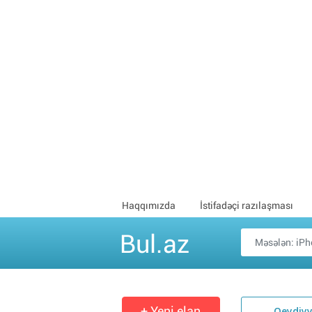
Haqqımızda
İstifadəçi razılaşması
Bul.az
+ Yeni elan