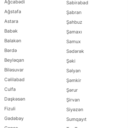
Ağcabədi
Sabirabad
iPhone 12 mini (0)
Ağstafa
Şabran
Astara
Şahbuz
Bakı (1)
Babək
Şamaxı
Balakən
Samux
Bərdə
Sədərək
Beyləqan
Şəki
Biləsuvar
Səlyan
Cəlilabad
Şəmkir
Culfa
Şərur
Daşkəsən
Şirvan
Fizuli
Siyəzən
Gədəbəy
Sumqayıt