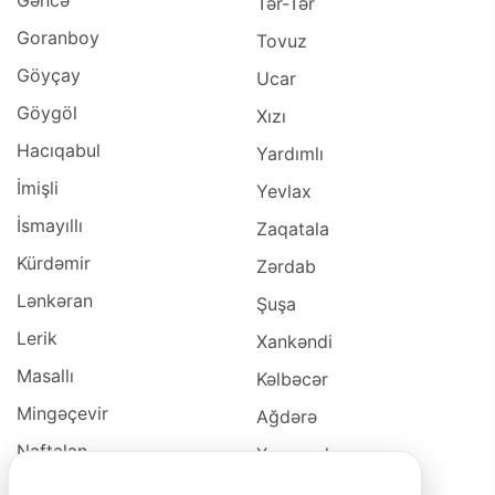
Gəncə
Tər-Tər
Goranboy
Tovuz
Göyçay
Ucar
Göygöl
Xızı
Hacıqabul
Yardımlı
İmişli
Yevlax
İsmayıllı
Zaqatala
Kürdəmir
Zərdab
Lənkəran
Şuşa
Lerik
Xankəndi
Masallı
Kəlbəcər
Mingəçevir
Ağdərə
Naftalan
Xocavəd
Naxçivan
Xocalı