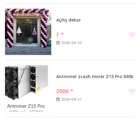
Açılış dekor
1
m
2026-04-22
Antminer zcash miner Z15 Pro 840k
2000
m
2026-04-21