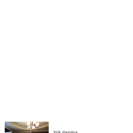
Yük daşıma