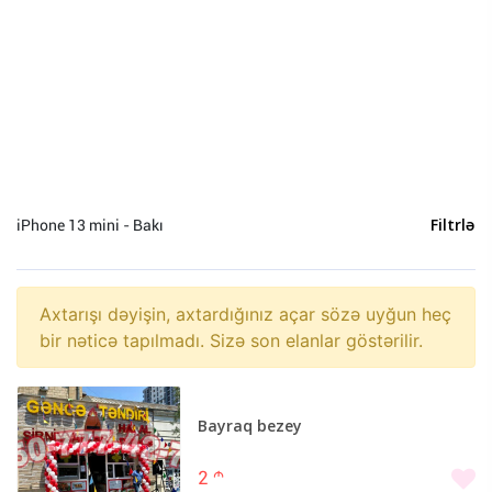
iPhone 3GS (0)
iPhone 4 (0)
iPhone 4S (0)
iPhone 5 (0)
iPhone 5S (0)
iPhone 5C (0)
iPhone 6 Plus (0)
iPhone 13 mini - Bakı
Filtrlə
iPhone 6S (0)
iPhone 6s Plus (0)
iPhone 7 (0)
Axtarışı dəyişin, axtardığınız açar sözə uyğun heç
iPhone 7 Plus (0)
bir nəticə tapılmadı. Sizə son elanlar göstərilir.
iPhone 8 (0)
iPhone 8 Plus (0)
iPhone X (0)
Bayraq bezey
iPhone SE (0)
2
m
iPhone XR (0)