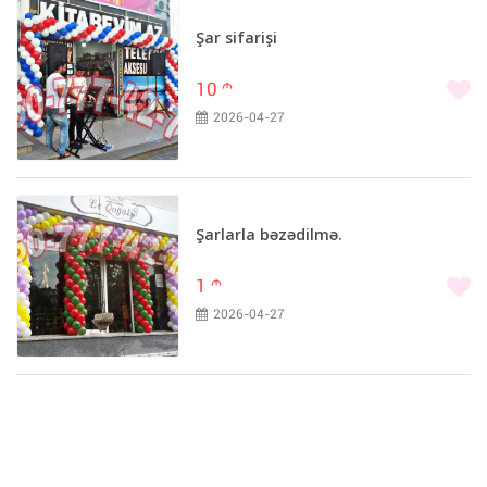
iPhone 12 mini (0)
Şar sifarişi
10
m
2026-04-27
Şarlarla bəzədilmə.
1
m
2026-04-27