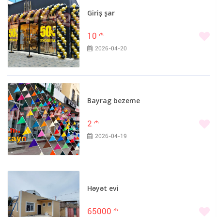
Giriş şar
10
m
2026-04-20
Bayrag bezeme
2
m
2026-04-19
Həyət evi
65000
m