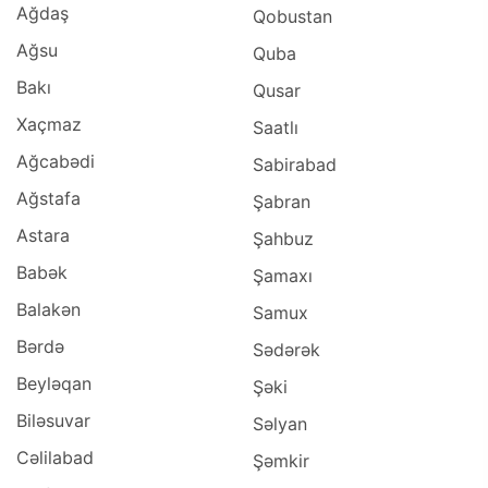
Ağdaş
Qobustan
Ağsu
Quba
Bakı
Qusar
Xaçmaz
Saatlı
Ağcabədi
Sabirabad
Ağstafa
Şabran
Astara
Şahbuz
Babək
Şamaxı
Balakən
Samux
Bərdə
Sədərək
Beyləqan
Şəki
Biləsuvar
Səlyan
Cəlilabad
Şəmkir