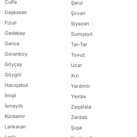
Culfa
Şərur
Daşkəsən
Şirvan
Fizuli
Siyəzən
Gədəbəy
Sumqayıt
Gəncə
Tər-Tər
Goranboy
Tovuz
Göyçay
Ucar
Göygöl
Xızı
Hacıqabul
Yardımlı
İmişli
Yevlax
İsmayıllı
Zaqatala
Kürdəmir
Zərdab
Lənkəran
Şuşa