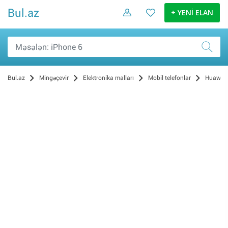
Bul.az
+ YENİ ELAN
Bul.az
Mingəçevir
Elektronika malları
Mobil telefonlar
Huawei
iPhone (1)
Nokia (0)
BlackBerry (0)
Samsung (0)
Sony Ericsson (0)
Motorola (0)
Çin-versiyaları (0)