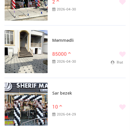
2
m
Lenovo (0)
2026-04-30
LG (0)
Meizu (0)
Microsoft (0)
OnePlus (0)
Məmmədli
Philips (0)
85000
m
Sony (0)
2026-04-30
İfrat
ZTE (0)
Sar bezek
10
m
2026-04-29