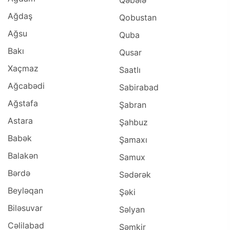
Qəbələ
Ağdaş
Qobustan
Ağsu
Quba
Bakı
Qusar
Xaçmaz
Saatlı
Ağcabədi
Sabirabad
Ağstafa
Şabran
Astara
Şahbuz
Babək
Şamaxı
Balakən
Samux
Bərdə
Sədərək
Beyləqan
Şəki
Biləsuvar
Səlyan
Cəlilabad
Şəmkir