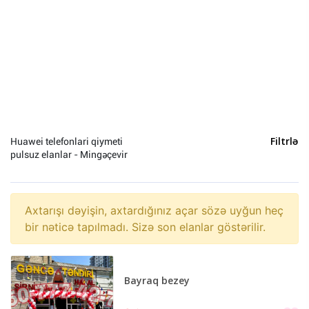
Digər (0)
Vertu (0)
HTC (0)
Xiaomi (0)
Acer (0)
Alcatel (0)
Archos (0)
Huawei telefonlari qiymeti
Filtrlə
Asus (0)
pulsuz elanlar - Mingəçevir
BenQ (0)
Blackberry (0)
Fly (0)
Axtarışı dəyişin, axtardığınız açar sözə uyğun heç
bir nəticə tapılmadı. Sizə son elanlar göstərilir.
Google Nexus (0)
Ericsson (0)
Hoffmann (0)
Bayraq bezey
HP (0)
Huawei (0)