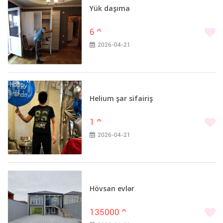
Yük daşıma
6
m
2026-04-21
Helium şar sifairiş
1
m
2026-04-21
Hövsan evlər
135000
m