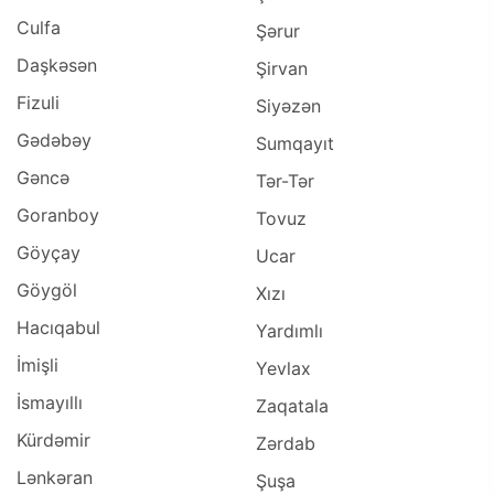
Culfa
Şərur
Daşkəsən
Şirvan
Fizuli
Siyəzən
Gədəbəy
Sumqayıt
Gəncə
Tər-Tər
Goranboy
Tovuz
Göyçay
Ucar
Göygöl
Xızı
Hacıqabul
Yardımlı
İmişli
Yevlax
İsmayıllı
Zaqatala
Kürdəmir
Zərdab
Lənkəran
Şuşa