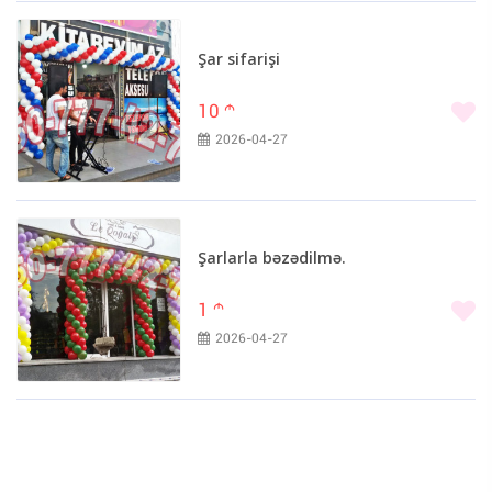
Şar sifarişi
10
m
2026-04-27
Şarlarla bəzədilmə.
1
m
2026-04-27