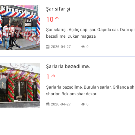
Şar sifarişi
10
m
Şar sifarişi. Açılış qapı şar. Qapida sar. Qapi q
bezedilme. Dukan magaza
2026-04-27
0
Şarlarla bəzədilmə.
1
m
Şarlarla bəzədilmə. Burulan sarlar. Grilanda 
sharlar. Reklam shar dekor.
2026-04-27
0