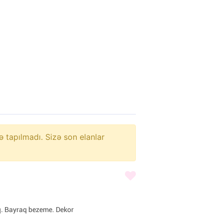
ə tapılmadı. Sizə son elanlar
q. Bayraq bezeme. Dekor