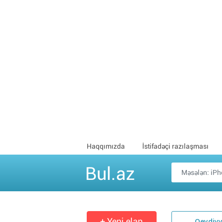
Haqqımızda
İstifadəçi razılaşması
Bul.az
+ Yeni elan