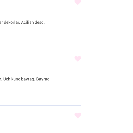
r dekorlar. Acilish desd.
am. Uch kunc bayraq. Bayraq