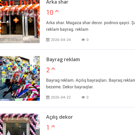
Arka shar
10
m
Arka shar. Magaza shar decor. podnos qayci. Şa
reklam bayrag. reklam
2026-04-24
0
Bayrag reklam
2
m
Bayrag reklam. Açılış bayraqları. Bayraq rekl
bezeme. Dekor bayraqlar.
2026-04-22
0
Açılış dekor
1
m