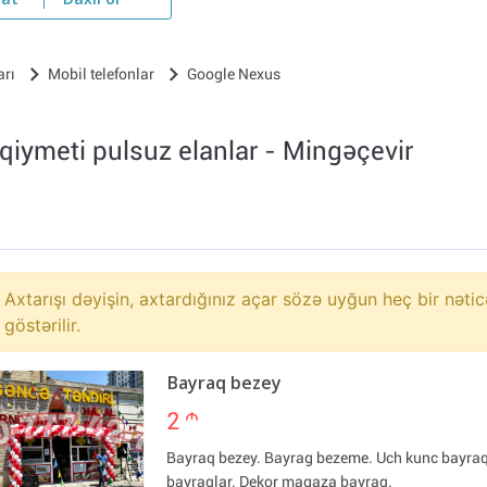
yat
Daxil ol
arı
Mobil telefonlar
Google Nexus
qiymeti pulsuz elanlar - Mingəçevir
Axtarışı dəyişin, axtardığınız açar sözə uyğun heç bir nətic
göstərilir.
Bayraq bezey
2
m
Bayraq bezey. Bayrag bezeme. Uch kunc bayra
bayraqlar. Dekor magaza bayraq.