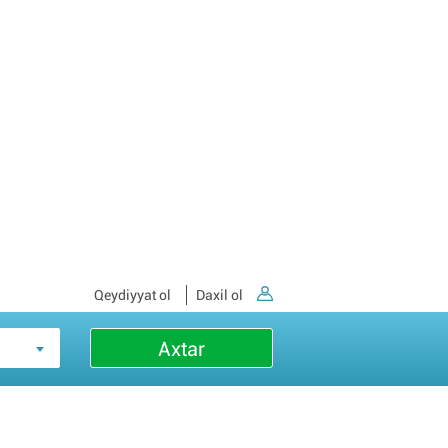
Qeydiyyat ol
Daxil ol
Axtar