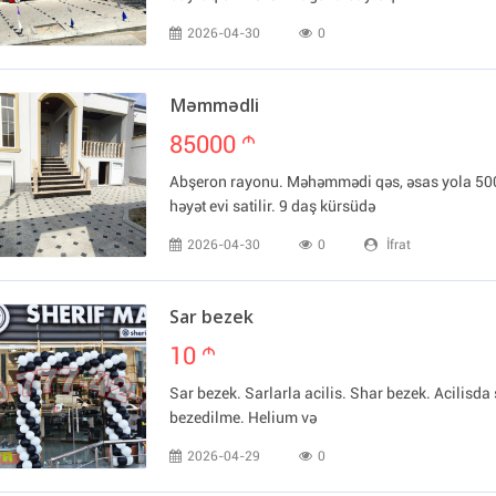
2026-04-30
0
Məmmədli
85000
m
Abşeron rayonu. Məhəmmədi qəs, əsas yola 50
həyət evi satilir. 9 daş kürsüdə
2026-04-30
0
İfrat
Sar bezek
10
m
Sar bezek. Sarlarla acilis. Shar bezek. Acilisda 
bezedilme. Helium və
2026-04-29
0