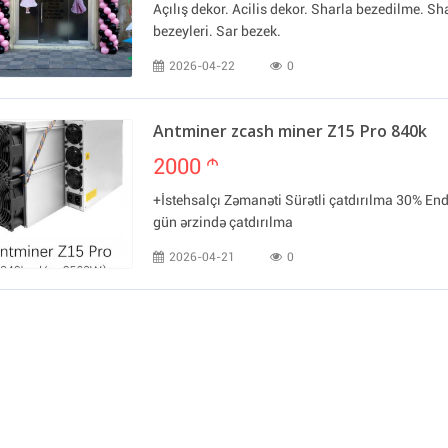
Açılış dekor. Acilis dekor. Sharla bezedilme. Sh
bezeyleri. Sar bezek.
2026-04-22
0
Antminer zcash miner Z15 Pro 840k
2000
m
+İstehsalçı Zəmanəti Sürətli çatdırılma 30% End
gün ərzində çatdırılma
2026-04-21
0