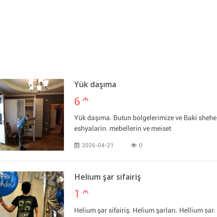
Yük daşıma
6
m
Yük daşıma. Butun bolgelerimize ve Baki sheher
eshyalarin. mebellerin ve meiset
2026-04-21
0
Helium şar sifairiş
1
m
Helium şar sifairiş. Helium şarları. Hellium sar. 